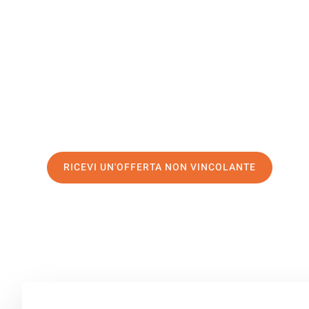
West York
Il tuo trasloco Genova West Yorkshire può essere così fa
nostro
servizio di prima classe
e assicurati i
migliori pr
Richiedo ora la tua offerta personalizzata e fai il prim
trasloco senza stress a West Yorkshire
RICEVI UN'OFFERTA NON VINCOLANTE
100% non vincolante – Risposta garantita entro 15 minuti.