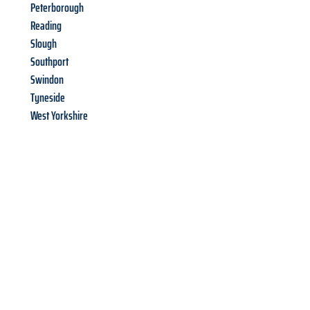
Peterborough
Reading
Slough
Southport
Swindon
Tyneside
West Yorkshire
Richiedi ora la tua
offerta
al
miglior
prezzo !
Inviateci adesso la vostra richiesta non vincolante e