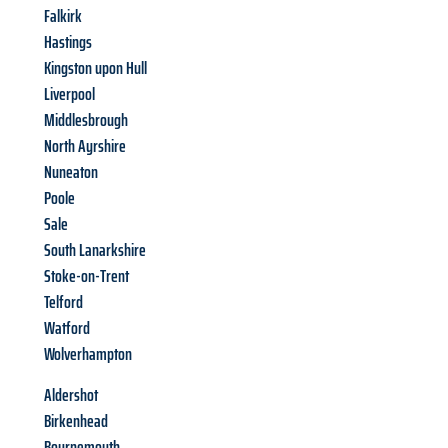
Falkirk
Hastings
Kingston upon Hull
Liverpool
Middlesbrough
North Ayrshire
Nuneaton
Poole
Sale
South Lanarkshire
Stoke-on-Trent
Telford
Watford
Wolverhampton
Aldershot
Birkenhead
Bournemouth