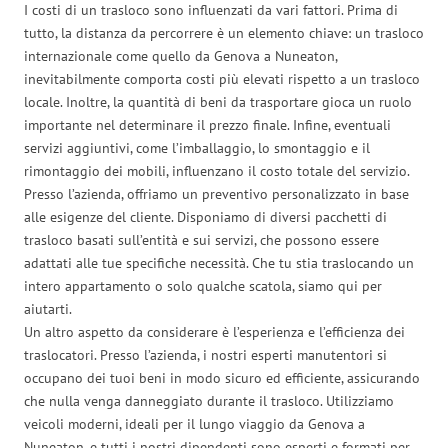
I costi di un trasloco sono influenzati da vari fattori. Prima di
tutto, la distanza da percorrere è un elemento chiave: un trasloco
internazionale come quello da Genova a Nuneaton,
inevitabilmente comporta costi più elevati rispetto a un trasloco
locale. Inoltre, la quantità di beni da trasportare gioca un ruolo
importante nel determinare il prezzo finale. Infine, eventuali
servizi aggiuntivi, come l’imballaggio, lo smontaggio e il
rimontaggio dei mobili, influenzano il costo totale del servizio.
Presso l’azienda, offriamo un preventivo personalizzato in base
alle esigenze del cliente. Disponiamo di diversi pacchetti di
trasloco basati sull’entità e sui servizi, che possono essere
adattati alle tue specifiche necessità. Che tu stia traslocando un
intero appartamento o solo qualche scatola, siamo qui per
aiutarti.
Un altro aspetto da considerare è l’esperienza e l’efficienza dei
traslocatori. Presso l’azienda, i nostri esperti manutentori si
occupano dei tuoi beni in modo sicuro ed efficiente, assicurando
che nulla venga danneggiato durante il trasloco. Utilizziamo
veicoli moderni, ideali per il lungo viaggio da Genova a
Nuneaton, e tutti i nostri dipendenti sono esperti e formati per