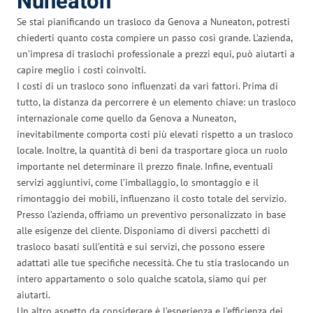
Nuneaton
Se stai pianificando un trasloco da Genova a Nuneaton, potresti
chiederti quanto costa compiere un passo così grande. L’azienda,
un’impresa di traslochi professionale a prezzi equi, può aiutarti a
capire meglio i costi coinvolti.
I costi di un trasloco sono influenzati da vari fattori. Prima di
tutto, la distanza da percorrere è un elemento chiave: un trasloco
internazionale come quello da Genova a Nuneaton,
inevitabilmente comporta costi più elevati rispetto a un trasloco
locale. Inoltre, la quantità di beni da trasportare gioca un ruolo
importante nel determinare il prezzo finale. Infine, eventuali
servizi aggiuntivi, come l’imballaggio, lo smontaggio e il
rimontaggio dei mobili, influenzano il costo totale del servizio.
Presso l’azienda, offriamo un preventivo personalizzato in base
alle esigenze del cliente. Disponiamo di diversi pacchetti di
trasloco basati sull’entità e sui servizi, che possono essere
adattati alle tue specifiche necessità. Che tu stia traslocando un
intero appartamento o solo qualche scatola, siamo qui per
aiutarti.
Un altro aspetto da considerare è l’esperienza e l’efficienza dei