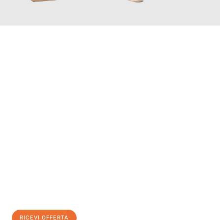
INFORMATI ORA
Scopri con Traslochi Genova quanto può essere
facile e senza
stress il tuo trasloco a Genova
. Il nostro team di esperti è
pronto ad assicurarti una transizione senza intoppi nella tua
nuova casa.
Ottieni subito
un'offerta non vincolante
e
risparmia € 100:
RICEVI OFFERTA
0299948957