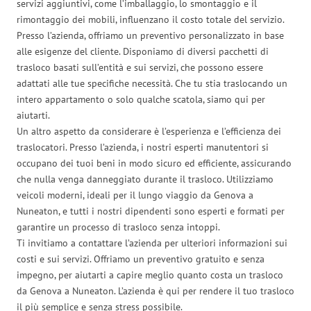
servizi aggiuntivi, come l’imballaggio, lo smontaggio e il
rimontaggio dei mobili, influenzano il costo totale del servizio.
Presso l’azienda, offriamo un preventivo personalizzato in base
alle esigenze del cliente. Disponiamo di diversi pacchetti di
trasloco basati sull’entità e sui servizi, che possono essere
adattati alle tue specifiche necessità. Che tu stia traslocando un
intero appartamento o solo qualche scatola, siamo qui per
aiutarti.
Un altro aspetto da considerare è l’esperienza e l’efficienza dei
traslocatori. Presso l’azienda, i nostri esperti manutentori si
occupano dei tuoi beni in modo sicuro ed efficiente, assicurando
che nulla venga danneggiato durante il trasloco. Utilizziamo
veicoli moderni, ideali per il lungo viaggio da Genova a
Nuneaton, e tutti i nostri dipendenti sono esperti e formati per
garantire un processo di trasloco senza intoppi.
Ti invitiamo a contattare l’azienda per ulteriori informazioni sui
costi e sui servizi. Offriamo un preventivo gratuito e senza
impegno, per aiutarti a capire meglio quanto costa un trasloco
da Genova a Nuneaton. L’azienda è qui per rendere il tuo trasloco
il più semplice e senza stress possibile.