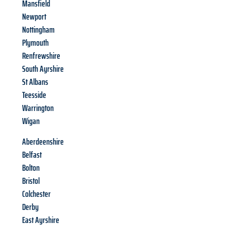
Mansfield
Newport
Nottingham
Plymouth
Renfrewshire
South Ayrshire
St Albans
Teesside
Warrington
Wigan
Aberdeenshire
Belfast
Bolton
Bristol
Colchester
Derby
East Ayrshire