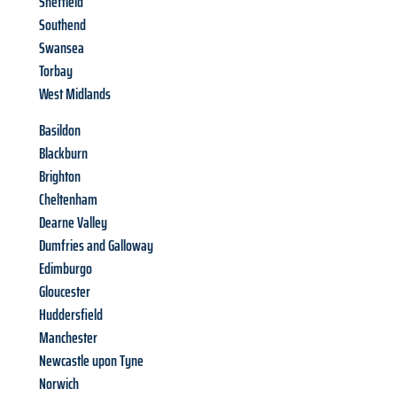
Sheffield
Southend
Swansea
Torbay
West Midlands
Basildon
Blackburn
Brighton
Cheltenham
Dearne Valley
Dumfries and Galloway
Edimburgo
Gloucester
Huddersfield
Manchester
Newcastle upon Tyne
Norwich