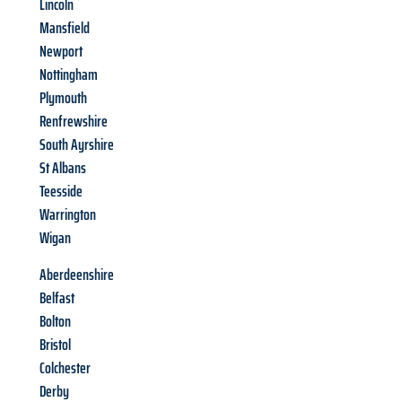
Lincoln
Mansfield
Newport
Nottingham
Plymouth
Renfrewshire
South Ayrshire
St Albans
Teesside
Warrington
Wigan
Aberdeenshire
Belfast
Bolton
Bristol
Colchester
Derby