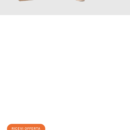
INFORMATI ORA
Scopri con Traslochi Genova quanto può essere
facile e senza
stress il tuo trasloco a Genova
. Il nostro team di esperti è
pronto ad assicurarti una transizione senza intoppi nella tua
nuova casa.
Ottieni subito
un'offerta non vincolante
e
risparmia € 100:
RICEVI OFFERTA
0299948957