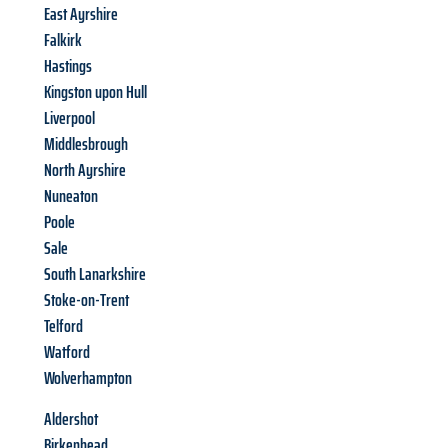
East Ayrshire
Falkirk
Hastings
Kingston upon Hull
Liverpool
Middlesbrough
North Ayrshire
Nuneaton
Poole
Sale
South Lanarkshire
Stoke-on-Trent
Telford
Watford
Wolverhampton
Aldershot
Birkenhead