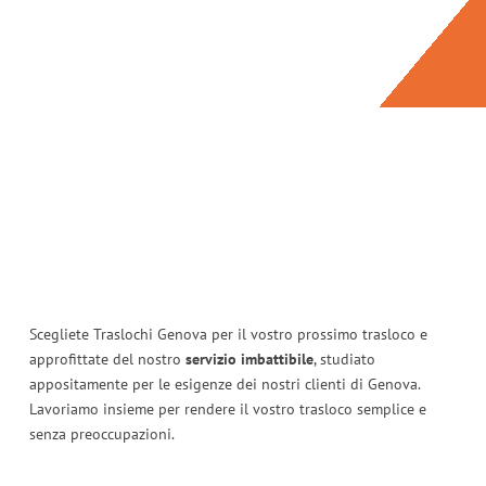
Scegliete Traslochi Genova per il vostro prossimo trasloco e
approfittate del nostro
servizio imbattibile
, studiato
appositamente per le esigenze dei nostri clienti di Genova.
Lavoriamo insieme per rendere il vostro trasloco semplice e
senza preoccupazioni.