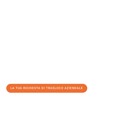
Sperimenta con Traslochi Genova quanto può essere
semplice e
senza stress
fare un trasloco per Trasloco aziendale . Il nostro
team di esperti è pronto a garantire un processo liscio per te.
Ottieni subito un'offerta non vincolante
e
risparmia € 100:
LA TUA RICHIESTA DI TRASLOCO AZIENDALE
0299948957