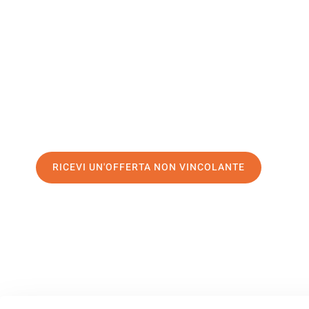
Slovacchia
Il tuo trasloco Genova Slovacchia può essere così facile! 
servizio di prima classe
e assicurati i
migliori prezzi in G
Richiedo ora la tua offerta personalizzata e fai il primo 
trasloco senza stress a Slovacchia
RICEVI UN'OFFERTA NON VINCOLANTE
100% non vincolante – Risposta garantita entro 15 minuti.