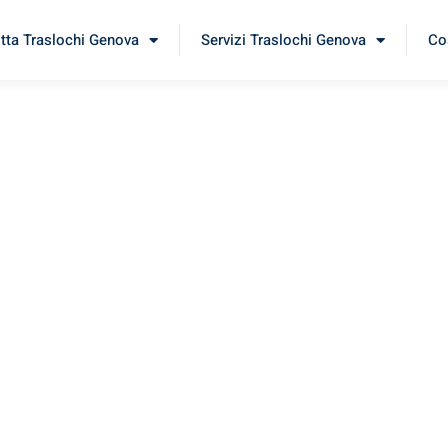
itta Traslochi Genova
Servizi Traslochi Genova
Cos
nava
erimenta il nostro