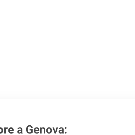
 Genova
.
o passo verso un
ore
a Genova: