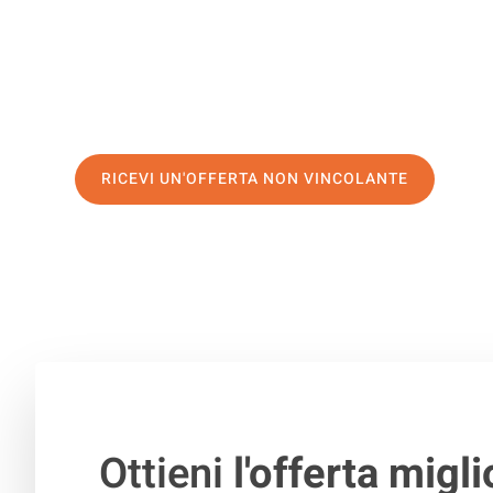
servizio di prima classe
e assicurati i
migliori prezzi in
Richiedo ora la tua offerta personalizzata e fai il prim
trasloco senza stress a Trnava
RICEVI UN'OFFERTA NON VINCOLANTE
100% non vincolante – Risposta garantita entro 15 minuti.
Ottieni
l'offerta migli