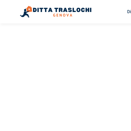
D
TRASLOCHI GENOVA
Traslochi
Genova
Tr
Il tuo trasloco Genova Trnava può essere così facile! Sp