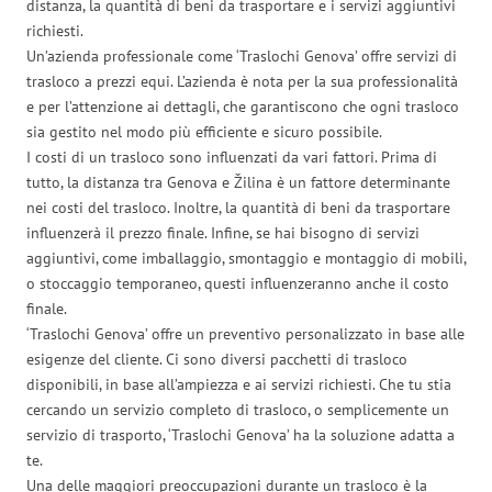
distanza, la quantità di beni da trasportare e i servizi aggiuntivi
richiesti.
Un’azienda professionale come ‘Traslochi Genova’ offre servizi di
trasloco a prezzi equi. L’azienda è nota per la sua professionalità
e per l’attenzione ai dettagli, che garantiscono che ogni trasloco
sia gestito nel modo più efficiente e sicuro possibile.
I costi di un trasloco sono influenzati da vari fattori. Prima di
tutto, la distanza tra Genova e Žilina è un fattore determinante
nei costi del trasloco. Inoltre, la quantità di beni da trasportare
influenzerà il prezzo finale. Infine, se hai bisogno di servizi
aggiuntivi, come imballaggio, smontaggio e montaggio di mobili,
o stoccaggio temporaneo, questi influenzeranno anche il costo
finale.
‘Traslochi Genova’ offre un preventivo personalizzato in base alle
esigenze del cliente. Ci sono diversi pacchetti di trasloco
disponibili, in base all’ampiezza e ai servizi richiesti. Che tu stia
cercando un servizio completo di trasloco, o semplicemente un
servizio di trasporto, ‘Traslochi Genova’ ha la soluzione adatta a
te.
Una delle maggiori preoccupazioni durante un trasloco è la