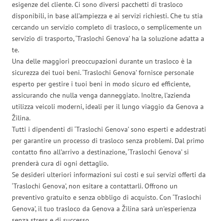
esigenze del cliente. Ci sono diversi pacchetti di trasloco
disponibili, in base all’ampiezza e ai servizi richiesti. Che tu stia
cercando un servizio completo di trasloco, o semplicemente un
servizio di trasporto, ‘Traslochi Genova’ ha la soluzione adatta a
te.
Una delle maggiori preoccupazioni durante un trasloco è la
sicurezza dei tuoi beni. ‘Traslochi Genova’ fornisce personale
esperto per gestire i tuoi beni in modo sicuro ed efficiente,
assicurando che nulla venga danneggiato. Inoltre, l’azienda
utilizza veicoli moderni, ideali per il lungo viaggio da Genova a
Žilina.
Tutti i dipendenti di ‘Traslochi Genova’ sono esperti e addestrati
per garantire un processo di trasloco senza problemi. Dal primo
contatto fino all’arrivo a destinazione, ‘Traslochi Genova’ si
prenderà cura di ogni dettaglio.
Se desideri ulteriori informazioni sui costi e sui servizi offerti da
‘Traslochi Genova’, non esitare a contattarli. Offrono un
preventivo gratuito e senza obbligo di acquisto. Con ‘Traslochi
Genova’, il tuo trasloco da Genova a Žilina sarà un’esperienza
senza stress e di successo.