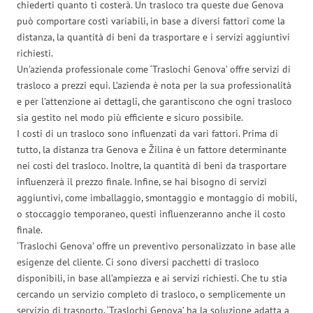
chiederti quanto ti costerà. Un trasloco tra queste due Genova
può comportare costi variabili, in base a diversi fattori come la
distanza, la quantità di beni da trasportare e i servizi aggiuntivi
richiesti.
Un’azienda professionale come ‘Traslochi Genova’ offre servizi di
trasloco a prezzi equi. L’azienda è nota per la sua professionalità
e per l’attenzione ai dettagli, che garantiscono che ogni trasloco
sia gestito nel modo più efficiente e sicuro possibile.
I costi di un trasloco sono influenzati da vari fattori. Prima di
tutto, la distanza tra Genova e Žilina è un fattore determinante
nei costi del trasloco. Inoltre, la quantità di beni da trasportare
influenzerà il prezzo finale. Infine, se hai bisogno di servizi
aggiuntivi, come imballaggio, smontaggio e montaggio di mobili,
o stoccaggio temporaneo, questi influenzeranno anche il costo
finale.
‘Traslochi Genova’ offre un preventivo personalizzato in base alle
esigenze del cliente. Ci sono diversi pacchetti di trasloco
disponibili, in base all’ampiezza e ai servizi richiesti. Che tu stia
cercando un servizio completo di trasloco, o semplicemente un
servizio di trasporto, ‘Traslochi Genova’ ha la soluzione adatta a