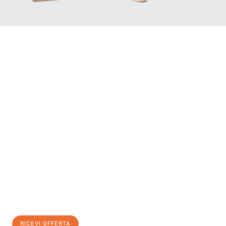
INFORMATI ORA
Scopri con Traslochi Genova quanto può essere
facile e senza
stress il tuo trasloco a Genova
. Il nostro team di esperti è
pronto ad assicurarti una transizione senza intoppi nella tua
nuova casa.
Ottieni subito
un'offerta non vincolante
e
risparmia € 100:
RICEVI OFFERTA
0299948957