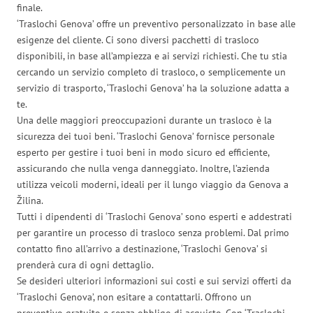
finale.
‘Traslochi Genova’ offre un preventivo personalizzato in base alle
esigenze del cliente. Ci sono diversi pacchetti di trasloco
disponibili, in base all’ampiezza e ai servizi richiesti. Che tu stia
cercando un servizio completo di trasloco, o semplicemente un
servizio di trasporto, ‘Traslochi Genova’ ha la soluzione adatta a
te.
Una delle maggiori preoccupazioni durante un trasloco è la
sicurezza dei tuoi beni. ‘Traslochi Genova’ fornisce personale
esperto per gestire i tuoi beni in modo sicuro ed efficiente,
assicurando che nulla venga danneggiato. Inoltre, l’azienda
utilizza veicoli moderni, ideali per il lungo viaggio da Genova a
Žilina.
Tutti i dipendenti di ‘Traslochi Genova’ sono esperti e addestrati
per garantire un processo di trasloco senza problemi. Dal primo
contatto fino all’arrivo a destinazione, ‘Traslochi Genova’ si
prenderà cura di ogni dettaglio.
Se desideri ulteriori informazioni sui costi e sui servizi offerti da
‘Traslochi Genova’, non esitare a contattarli. Offrono un
preventivo gratuito e senza obbligo di acquisto. Con ‘Traslochi