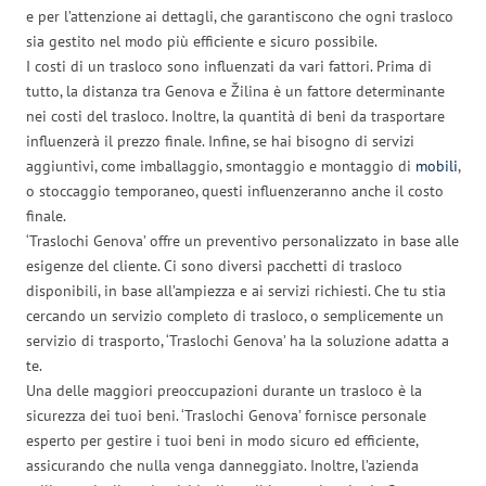
e per l’attenzione ai dettagli, che garantiscono che ogni trasloco
sia gestito nel modo più efficiente e sicuro possibile.
I costi di un trasloco sono influenzati da vari fattori. Prima di
tutto, la distanza tra Genova e Žilina è un fattore determinante
nei costi del trasloco. Inoltre, la quantità di beni da trasportare
influenzerà il prezzo finale. Infine, se hai bisogno di servizi
aggiuntivi, come imballaggio, smontaggio e montaggio di
mobili
,
o stoccaggio temporaneo, questi influenzeranno anche il costo
finale.
‘Traslochi Genova’ offre un preventivo personalizzato in base alle
esigenze del cliente. Ci sono diversi pacchetti di trasloco
disponibili, in base all’ampiezza e ai servizi richiesti. Che tu stia
cercando un servizio completo di trasloco, o semplicemente un
servizio di trasporto, ‘Traslochi Genova’ ha la soluzione adatta a
te.
Una delle maggiori preoccupazioni durante un trasloco è la
sicurezza dei tuoi beni. ‘Traslochi Genova’ fornisce personale
esperto per gestire i tuoi beni in modo sicuro ed efficiente,
assicurando che nulla venga danneggiato. Inoltre, l’azienda