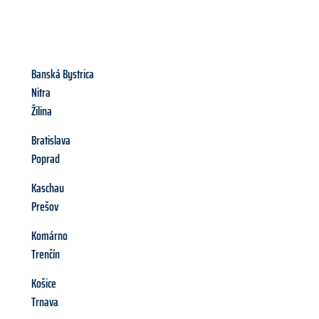
Banská Bystrica
Nitra
Žilina
Bratislava
Poprad
Kaschau
Prešov
Komárno
Trenčín
Košice
Trnava