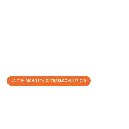
Sperimenta con Traslochi Genova quanto può essere
semplice e
senza stress
fare un trasloco per Traslochi ufficio . Il nostro team
di esperti è pronto a garantire un processo liscio per te.
Ottieni subito un'offerta non vincolante
e
risparmia € 100:
LA TUA RICHIESTA DI TRASLOCHI UFFICIO
0299948957