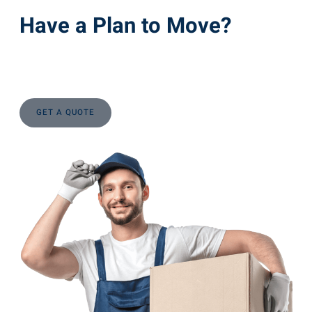
Have a Plan to Move?
Lorem ipsum dolor sit amet, consectetur adipiscing elit. Ut elit
tellus, luctus nec ullamcorper mattis, pulvinar dapibus leo.
GET A QUOTE