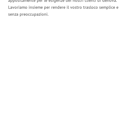
appositamente per le esigenze dei nostri clienti di Genova.
Lavoriamo insieme per rendere il vostro trasloco semplice e
senza preoccupazioni.