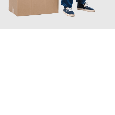
INFORMATI ORA
Sperimenta con Traslochi Genova quanto può essere
semplice e
senza stress
fare un trasloco per Trasloco internazionale . Il
nostro team di esperti è pronto a garantire un processo liscio
per te.