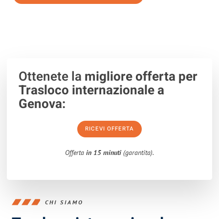
100% non vincolante
– Risposta garantita
entro 15 minuti
.
Ottenete la
migliore offerta per
Trasloco internazionale a
Genova:
RICEVI OFFERTA
Offerta
in 15 minuti
(garantita).
CHI SIAMO