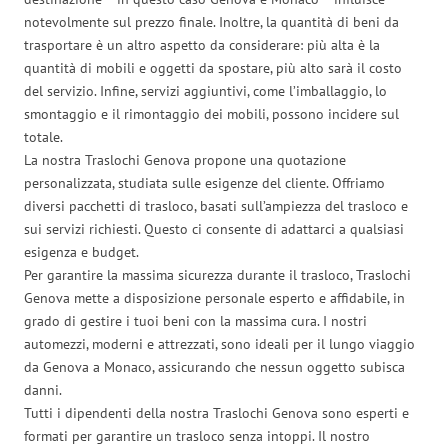
notevolmente sul prezzo finale. Inoltre, la quantità di beni da
trasportare è un altro aspetto da considerare: più alta è la
quantità di mobili e oggetti da spostare, più alto sarà il costo
del servizio. Infine, servizi aggiuntivi, come l’imballaggio, lo
smontaggio e il rimontaggio dei mobili, possono incidere sul
totale.
La nostra Traslochi Genova propone una quotazione
personalizzata, studiata sulle esigenze del cliente. Offriamo
diversi pacchetti di trasloco, basati sull’ampiezza del trasloco e
sui servizi richiesti. Questo ci consente di adattarci a qualsiasi
esigenza e budget.
Per garantire la massima sicurezza durante il trasloco, Traslochi
Genova mette a disposizione personale esperto e affidabile, in
grado di gestire i tuoi beni con la massima cura. I nostri
automezzi, moderni e attrezzati, sono ideali per il lungo viaggio
da Genova a Monaco, assicurando che nessun oggetto subisca
danni.
Tutti i dipendenti della nostra Traslochi Genova sono esperti e
formati per garantire un trasloco senza intoppi. Il nostro