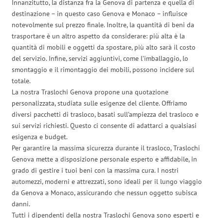
Innanzitutto, la distanza fra la Genova di partenza e quella di
destinazione – in questo caso Genova e Monaco – influisce
notevolmente sul prezzo finale. Inoltre, la quantità di beni da
trasportare è un altro aspetto da considerare: più alta è la
quantità di mobili e oggetti da spostare, più alto sarà il costo
del servizio. Infine, servizi aggiuntivi, come l’imballaggio, lo
smontaggio e il rimontaggio dei mobili, possono incidere sul
totale.
La nostra Traslochi Genova propone una quotazione
personalizzata, studiata sulle esigenze del cliente. Offriamo
diversi pacchetti di trasloco, basati sull’ampiezza del trasloco e
sui servizi richiesti. Questo ci consente di adattarci a qualsiasi
esigenza e budget.
Per garantire la massima sicurezza durante il trasloco, Traslochi
Genova mette a disposizione personale esperto e affidabile, in
grado di gestire i tuoi beni con la massima cura. I nostri
automezzi, moderni e attrezzati, sono ideali per il lungo viaggio
da Genova a Monaco, assicurando che nessun oggetto subisca
danni.
Tutti i dipendenti della nostra Traslochi Genova sono esperti e