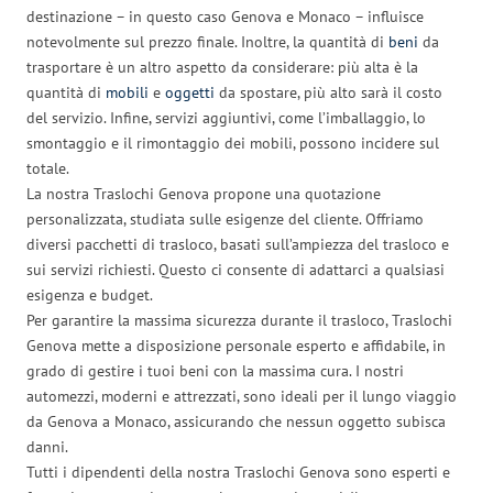
destinazione – in questo caso Genova e Monaco – influisce
notevolmente sul prezzo finale. Inoltre, la quantità di
beni
da
trasportare è un altro aspetto da considerare: più alta è la
quantità di
mobili
e
oggetti
da spostare, più alto sarà il costo
del servizio. Infine, servizi aggiuntivi, come l’imballaggio, lo
smontaggio e il rimontaggio dei mobili, possono incidere sul
totale.
La nostra Traslochi Genova propone una quotazione
personalizzata, studiata sulle esigenze del cliente. Offriamo
diversi pacchetti di trasloco, basati sull’ampiezza del trasloco e
sui servizi richiesti. Questo ci consente di adattarci a qualsiasi
esigenza e budget.
Per garantire la massima sicurezza durante il trasloco, Traslochi
Genova mette a disposizione personale esperto e affidabile, in
grado di gestire i tuoi beni con la massima cura. I nostri
automezzi, moderni e attrezzati, sono ideali per il lungo viaggio
da Genova a Monaco, assicurando che nessun oggetto subisca
danni.
Tutti i dipendenti della nostra Traslochi Genova sono esperti e