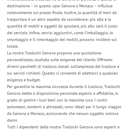
destinazione – in questo caso Genova e Monaco – influisce
notevolmente sul prezzo finale. Inoltre, la quantità di beni da
trasportare è un altro aspetto da considerare: più alta è la
quantità di mobili e oggetti da spostare, più alto sarà il costo
del servizio. Infine, servizi aggiuntivi, come l’imballaggio, lo
smontaggio e il rimontaggio dei mobili, possono incidere sul
totale.
La nostra Traslochi Genova propone una quotazione
personalizzata, studiata sulle esigenze del cliente. Offriamo
diversi pacchetti di trasloco, basati sull’ampiezza del trasloco e
sui servizi richiesti. Questo ci consente di adattarci a qualsiasi
esigenza e budget.
Per garantire la massima sicurezza durante il trasloco, Traslochi
Genova mette a disposizione personale esperto e affidabile, in
grado di gestire i tuoi beni con la massima cura. I nostri
automezzi, moderni e attrezzati, sono ideali per il lungo viaggio
da Genova a Monaco, assicurando che nessun oggetto subisca
danni.
Tutti i dipendenti della nostra Traslochi Genova sono esperti e