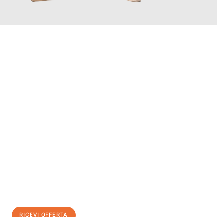
INFORMATI ORA
Scopri con Traslochi Genova quanto può essere
facile e senza
stress il tuo trasloco a Genova
. Il nostro team di esperti è
pronto ad assicurarti una transizione senza intoppi nella tua
nuova casa.
Ottieni subito
un'offerta non vincolante
e
risparmia € 100:
RICEVI OFFERTA
0299948957