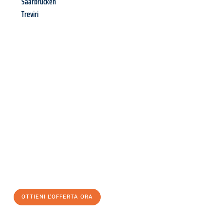
Saarbrücken
Treviri
Richiedi ora la tua
offerta
al
miglior
prezzo !
Inviateci adesso la vostra richiesta non vincolante e
assicuratevi la vostra
offerta di trasloco per le vostre esigenze
a Genova
al miglior prezzo! Approfitta dell’occasione per
un
trasloco senza stress
e con il massimo comfort:
OTTIENI L'OFFERTA ORA