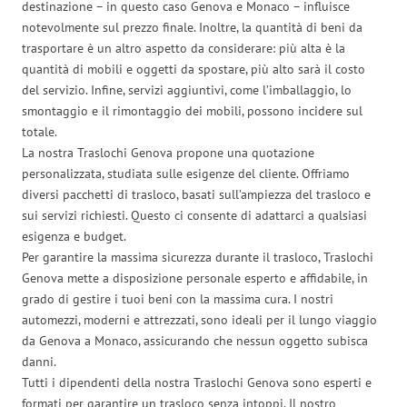
destinazione – in questo caso Genova e Monaco – influisce
notevolmente sul prezzo finale. Inoltre, la quantità di beni da
trasportare è un altro aspetto da considerare: più alta è la
quantità di mobili e oggetti da spostare, più alto sarà il costo
del servizio. Infine, servizi aggiuntivi, come l’imballaggio, lo
smontaggio e il rimontaggio dei mobili, possono incidere sul
totale.
La nostra Traslochi Genova propone una quotazione
personalizzata, studiata sulle esigenze del cliente. Offriamo
diversi pacchetti di trasloco, basati sull’ampiezza del trasloco e
sui servizi richiesti. Questo ci consente di adattarci a qualsiasi
esigenza e budget.
Per garantire la massima sicurezza durante il trasloco, Traslochi
Genova mette a disposizione personale esperto e affidabile, in
grado di gestire i tuoi beni con la massima cura. I nostri
automezzi, moderni e attrezzati, sono ideali per il lungo viaggio
da Genova a Monaco, assicurando che nessun oggetto subisca
danni.
Tutti i dipendenti della nostra Traslochi Genova sono esperti e
formati per garantire un trasloco senza intoppi. Il nostro