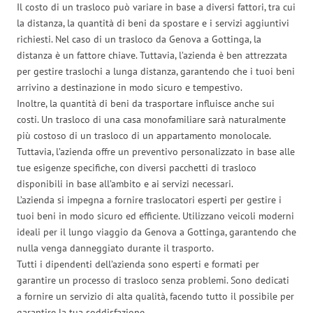
Il costo di un trasloco può variare in base a diversi fattori, tra cui
la distanza, la quantità di beni da spostare e i servizi aggiuntivi
richiesti. Nel caso di un trasloco da Genova a Gottinga, la
distanza è un fattore chiave. Tuttavia, l’azienda è ben attrezzata
per gestire traslochi a lunga distanza, garantendo che i tuoi beni
arrivino a destinazione in modo sicuro e tempestivo.
Inoltre, la quantità di beni da trasportare influisce anche sui
costi. Un trasloco di una casa monofamiliare sarà naturalmente
più costoso di un trasloco di un appartamento monolocale.
Tuttavia, l’azienda offre un preventivo personalizzato in base alle
tue esigenze specifiche, con diversi pacchetti di trasloco
disponibili in base all’ambito e ai servizi necessari.
L’azienda si impegna a fornire traslocatori esperti per gestire i
tuoi beni in modo sicuro ed efficiente. Utilizzano veicoli moderni
ideali per il lungo viaggio da Genova a Gottinga, garantendo che
nulla venga danneggiato durante il trasporto.
Tutti i dipendenti dell’azienda sono esperti e formati per
garantire un processo di trasloco senza problemi. Sono dedicati
a fornire un servizio di alta qualità, facendo tutto il possibile per
garantire la tua soddisfazione.