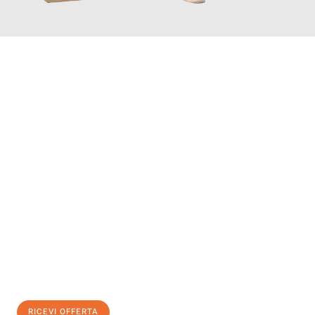
INFORMATI ORA
Scopri con Traslochi Genova quanto può essere
facile e senza
stress il tuo trasloco a Genova
. Il nostro team di esperti è
pronto ad assicurarti una transizione senza intoppi nella tua
nuova casa.
Ottieni subito
un'offerta non vincolante
e
risparmia € 100:
RICEVI OFFERTA
0299948957