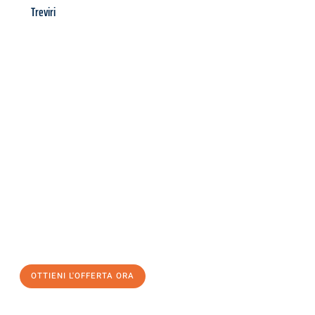
Treviri
Richiedi ora la tua
offerta
al
miglior
prezzo !
Inviateci adesso la vostra richiesta non vincolante e
assicuratevi la vostra
offerta di trasloco per le vostre esigenze
a Genova
al miglior prezzo! Approfitta dell’occasione per
un
trasloco senza stress
e con il massimo comfort:
OTTIENI L'OFFERTA ORA