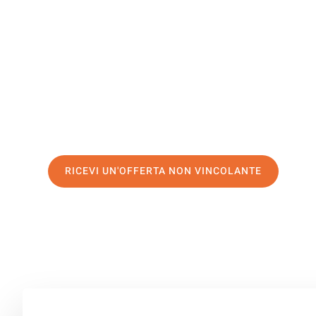
Oldenburg
Il tuo trasloco Genova Oldenburg può essere così facile
servizio di prima classe
e assicurati i
migliori prezzi in
Richiedo ora la tua offerta personalizzata e fai il prim
trasloco senza stress a Oldenburg
RICEVI UN'OFFERTA NON VINCOLANTE
100% non vincolante – Risposta garantita entro 15 minuti.