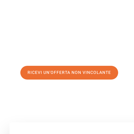
Heilbronn
Il tuo trasloco Genova Heilbronn può essere così facile
servizio di prima classe
e assicurati i
migliori prezzi in
Richiedo ora la tua offerta personalizzata e fai il prim
trasloco senza stress a Heilbronn
RICEVI UN'OFFERTA NON VINCOLANTE
100% non vincolante – Risposta garantita entro 15 minuti.