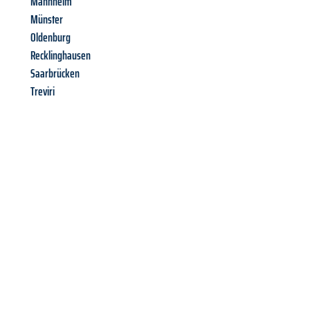
Mannheim
Münster
Oldenburg
Recklinghausen
Saarbrücken
Treviri
Richiedi ora la tua
offerta
al
miglior
prezzo !
Inviateci adesso la vostra richiesta non vincolante e
assicuratevi la vostra
offerta di trasloco per le vostre esigenze
a Genova
al miglior prezzo! Approfitta dell’occasione per