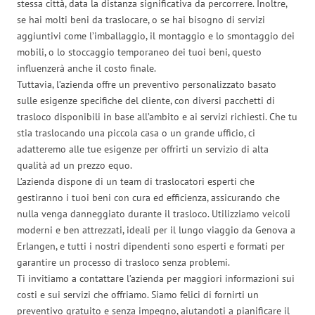
stessa città, data la distanza significativa da percorrere. Inoltre,
se hai molti beni da traslocare, o se hai bisogno di servizi
aggiuntivi come l’imballaggio, il montaggio e lo smontaggio dei
mobili, o lo stoccaggio temporaneo dei tuoi beni, questo
influenzerà anche il costo finale.
Tuttavia, l’azienda offre un preventivo personalizzato basato
sulle esigenze specifiche del cliente, con diversi pacchetti di
trasloco disponibili in base all’ambito e ai servizi richiesti. Che tu
stia traslocando una piccola casa o un grande ufficio, ci
adatteremo alle tue esigenze per offrirti un servizio di alta
qualità ad un prezzo equo.
L’azienda dispone di un team di traslocatori esperti che
gestiranno i tuoi beni con cura ed efficienza, assicurando che
nulla venga danneggiato durante il trasloco. Utilizziamo veicoli
moderni e ben attrezzati, ideali per il lungo viaggio da Genova a
Erlangen, e tutti i nostri dipendenti sono esperti e formati per
garantire un processo di trasloco senza problemi.
Ti invitiamo a contattare l’azienda per maggiori informazioni sui
costi e sui servizi che offriamo. Siamo felici di fornirti un
preventivo gratuito e senza impegno, aiutandoti a pianificare il