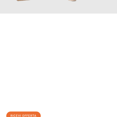
INFORMATI ORA
Scopri con Traslochi Genova quanto può essere
facile e senza
stress il tuo trasloco a Genova
. Il nostro team di esperti è
pronto ad assicurarti una transizione senza intoppi nella tua
nuova casa.
Ottieni subito
un'offerta non vincolante
e
risparmia € 100:
RICEVI OFFERTA
0299948957