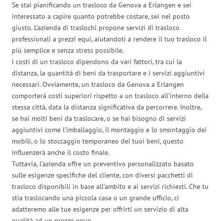
Se stai pianificando un trasloco da Genova a Erlangen e sei
interessato a capire quanto potrebbe costare, sei nel posto
giusto. L’azienda di traslochi propone servizi di trasloco
professionali a prezzi equi, aiutandoti a rendere il tuo trasloco il
più semplice e senza stress possibile.
I costi di un trasloco dipendono da vari fattori, tra cui la
distanza, la quantità di beni da trasportare e i servizi aggiuntivi
necessari. Ovviamente, un trasloco da Genova a Erlangen
comporterà costi superiori rispetto a un trasloco all’interno della
stessa città, data la distanza significativa da percorrere. Inoltre,
se hai molti beni da traslocare, o se hai bisogno di servizi
aggiuntivi come l’imballaggio, il montaggio e lo smontaggio dei
mobili, o lo stoccaggio temporaneo dei tuoi beni, questo
influenzerà anche il costo finale.
Tuttavia, l’azienda offre un preventivo personalizzato basato
sulle esigenze specifiche del cliente, con diversi pacchetti di
trasloco disponibili in base all’ambito e ai servizi richiesti. Che tu
stia traslocando una piccola casa o un grande ufficio, ci
adatteremo alle tue esigenze per offrirti un servizio di alta
qualità ad un prezzo equo.