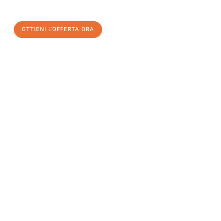
un
trasloco senza stress
e con il massimo comfort:
OTTIENI L'OFFERTA ORA