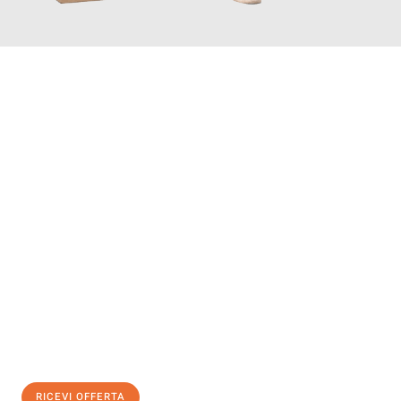
INFORMATI ORA
Scopri con Traslochi Genova quanto può essere
facile e senza
stress il tuo trasloco a Genova
. Il nostro team di esperti è
pronto ad assicurarti una transizione senza intoppi nella tua
nuova casa.
Ottieni subito
un'offerta non vincolante
e
risparmia € 100:
RICEVI OFFERTA
0299948957