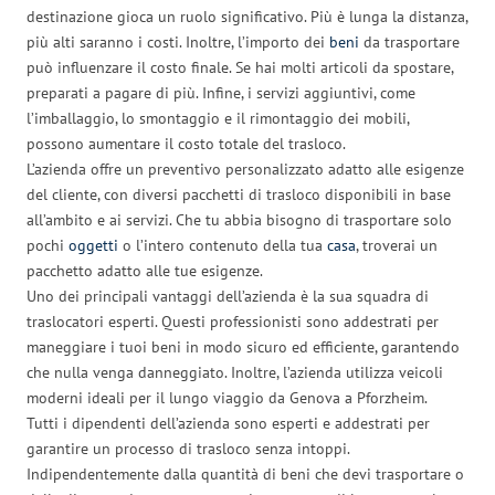
destinazione gioca un ruolo significativo. Più è lunga la distanza,
più alti saranno i costi. Inoltre, l’importo dei
beni
da trasportare
può influenzare il costo finale. Se hai molti articoli da spostare,
preparati a pagare di più. Infine, i servizi aggiuntivi, come
l’imballaggio, lo smontaggio e il rimontaggio dei mobili,
possono aumentare il costo totale del trasloco.
L’azienda offre un preventivo personalizzato adatto alle esigenze
del cliente, con diversi pacchetti di trasloco disponibili in base
all’ambito e ai servizi. Che tu abbia bisogno di trasportare solo
pochi
oggetti
o l’intero contenuto della tua
casa
, troverai un
pacchetto adatto alle tue esigenze.
Uno dei principali vantaggi dell’azienda è la sua squadra di
traslocatori esperti. Questi professionisti sono addestrati per
maneggiare i tuoi beni in modo sicuro ed efficiente, garantendo
che nulla venga danneggiato. Inoltre, l’azienda utilizza veicoli
moderni ideali per il lungo viaggio da Genova a Pforzheim.
Tutti i dipendenti dell’azienda sono esperti e addestrati per
garantire un processo di trasloco senza intoppi.
Indipendentemente dalla quantità di beni che devi trasportare o