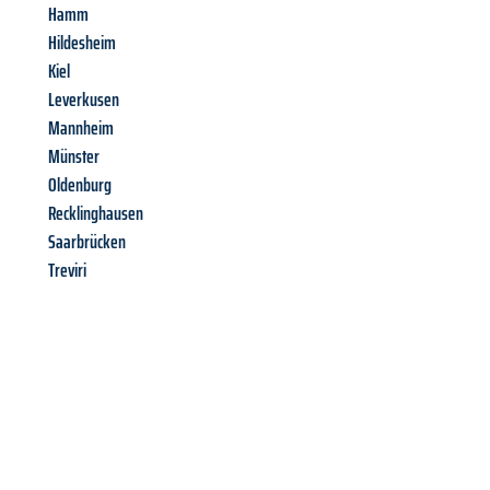
Hamm
Hildesheim
Kiel
Leverkusen
Mannheim
Münster
Oldenburg
Recklinghausen
Saarbrücken
Treviri
Richiedi ora la tua
offerta
al
miglior