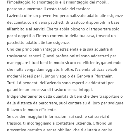
l’imballaggio, lo smontaggio e il rimontaggio dei mobili,
possono aumentare il costo totale del trasloco.
L’azienda offre un preventivo personalizzato adatto alle esigenze
del cliente, con diversi pacchetti di trasloco disponibili in base
all’ambito e ai servizi. Che tu abbia bisogno di trasportare solo
pochi oggetti o l’intero contenuto della tua casa, troverai un
pacchetto adatto alle tue esigenze.
Uno dei principali vantaggi dell’azienda è la sua squadra di
traslocatori esperti. Questi professionisti sono addestrati per
maneggiare i tuoi beni in modo sicuro ed efficiente, garantendo
che nulla venga danneggiato. Inoltre, l’azienda utilizza veicoli
moderni ideali per il lungo viaggio da Genova a Pforzheim.
Tutti i dipendenti dell’azienda sono esperti e addestrati per
garantire un processo di trasloco senza intoppi.
Indipendentemente dalla quantità di beni che devi trasportare o
dalla distanza da percorrere, puoi contare su di loro per svolgere
il lavoro in modo efficiente.
Se desideri maggiori informazioni sui costi e sui servizi di
trasloco, ti incoraggiamo a contattare l’azienda. Offrono un
preventivo gratuito e senza obbligo, che ti aiuterà a capire