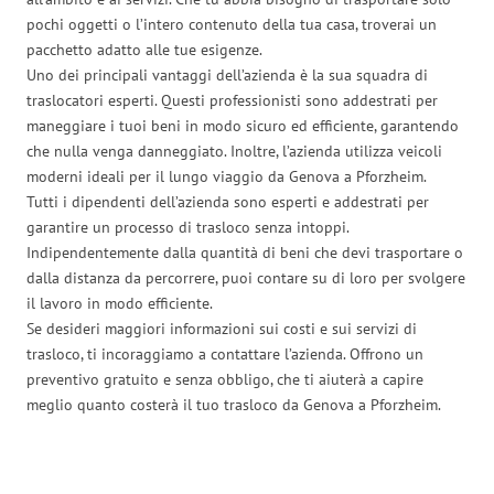
pochi oggetti o l’intero contenuto della tua casa, troverai un
pacchetto adatto alle tue esigenze.
Uno dei principali vantaggi dell’azienda è la sua squadra di
traslocatori esperti. Questi professionisti sono addestrati per
maneggiare i tuoi beni in modo sicuro ed efficiente, garantendo
che nulla venga danneggiato. Inoltre, l’azienda utilizza veicoli
moderni ideali per il lungo viaggio da Genova a Pforzheim.
Tutti i dipendenti dell’azienda sono esperti e addestrati per
garantire un processo di trasloco senza intoppi.
Indipendentemente dalla quantità di beni che devi trasportare o
dalla distanza da percorrere, puoi contare su di loro per svolgere
il lavoro in modo efficiente.
Se desideri maggiori informazioni sui costi e sui servizi di
trasloco, ti incoraggiamo a contattare l’azienda. Offrono un
preventivo gratuito e senza obbligo, che ti aiuterà a capire
meglio quanto costerà il tuo trasloco da Genova a Pforzheim.
Traslochi Genova in numeri: