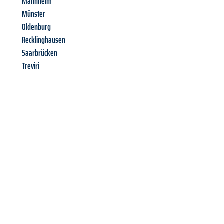
Mannheim
Münster
Oldenburg
Recklinghausen
Saarbrücken
Treviri
Richiedi ora la tua
offerta
al
miglior
prezzo !
Inviateci adesso la vostra richiesta non vincolante e
assicuratevi la vostra
offerta di trasloco per le vostre esigenze
a Genova
al miglior prezzo! Approfitta dell’occasione per