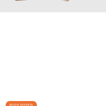
INFORMATI ORA
Scopri con Traslochi Genova quanto può essere
facile e senza
stress il tuo trasloco a Genova
. Il nostro team di esperti è
pronto ad assicurarti una transizione senza intoppi nella tua
nuova casa.
Ottieni subito
un'offerta non vincolante
e
risparmia € 100:
RICEVI OFFERTA
0299948957