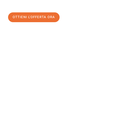
un
trasloco senza stress
e con il massimo comfort:
OTTIENI L'OFFERTA ORA