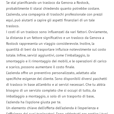
Se stai pianificando un trasloco da Genova a Rostock,
probabilmente ti starai chiedendo quanto potrebbe costare.
L’azienda, una compagnia di traslochi professionale con prezzi
equi, può aiutarti a capire gli aspetti finanziari di un tale
trasloco.
I costi di un trasloco sono influenzati da vari fattori. Ovviamente,
la distanza è un fattore significativo e un trasloco da Genova a
Rostock rappresenta un viaggio considerevole. Inoltre, la
quantità di beni da trasportare influisce notevolmente sul costo
totale. Infine, servizi aggiuntivi, come l’imballaggio, lo
smontaggio e il rimontaggio dei mobili, e le operazioni di carico
e scarico, possono aumentare il costo finale.
L’azienda offre un preventivo personalizzato, adattato alle
specifiche esigenze del cliente. Sono disponibili diversi pacchetti
di trasloco in base all’ambito e ai servizi necessari. Che tu abbia
bisogno di un servizio completo che si occupi di tutto, da
imballaggio a montaggio, o solo di un trasporto di base,
l’azienda ha l’opzione giusta per te.
Un elemento chiave dell’offerta dell’azienda è l’esperienza e
l’efficienza dei suoi traslocatori. Sono addestrati per gestire i tuoi