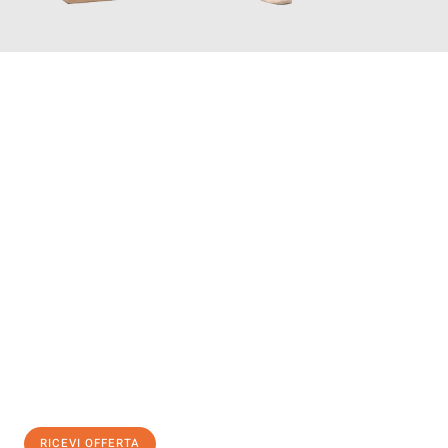
INFORMATI ORA
Scopri con Traslochi Genova quanto può essere
facile e senza
stress il tuo trasloco a Genova
. Il nostro team di esperti è
pronto ad assicurarti una transizione senza intoppi nella tua
nuova casa.
Ottieni subito
un'offerta non vincolante
e
risparmia € 100:
RICEVI OFFERTA
0299948957