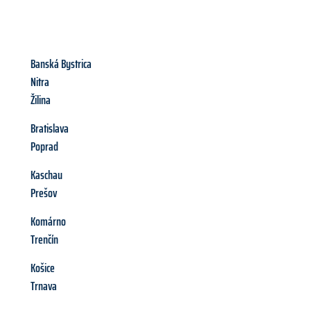
Banská Bystrica
Nitra
Žilina
Bratislava
Poprad
Kaschau
Prešov
Komárno
Trenčín
Košice
Trnava