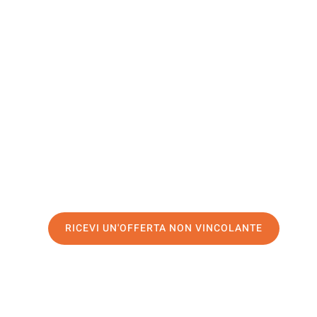
Banská
Bystrica
Il tuo trasloco Genova Banská Bystrica può essere così f
nostro
servizio di prima classe
e assicurati i
migliori pr
Richiedo ora la tua offerta personalizzata e fai il prim
trasloco senza stress a Banská Bystrica
RICEVI UN'OFFERTA NON VINCOLANTE
100% non vincolante – Risposta garantita entro 15 minuti.