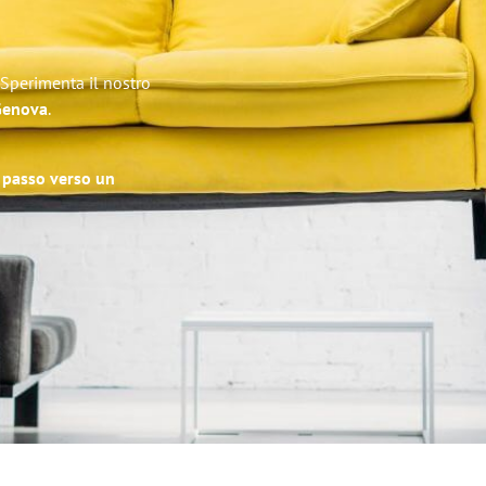
 Sperimenta il nostro
 Genova
.
o passo verso un