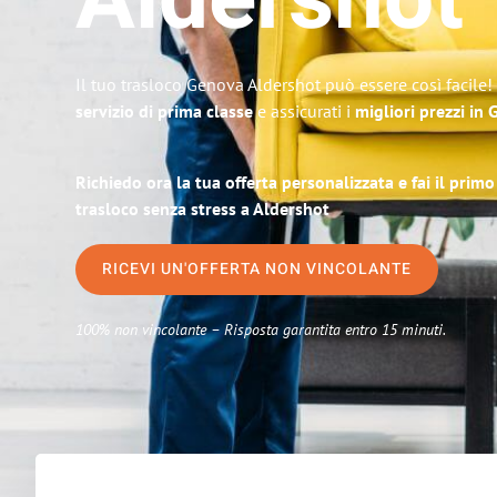
Aldershot
Il tuo trasloco Genova Aldershot può essere così facile!
servizio di prima classe
e assicurati i
migliori prezzi in
Richiedo ora la tua offerta personalizzata e fai il prim
trasloco senza stress a Aldershot
RICEVI UN'OFFERTA NON VINCOLANTE
100% non vincolante – Risposta garantita entro 15 minuti.