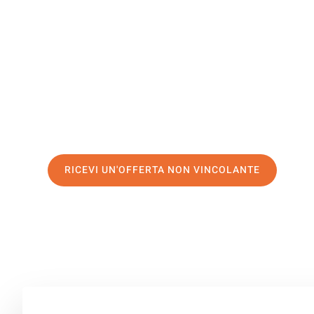
Eastbourn
Il tuo trasloco Genova Eastbourne può essere così facil
servizio di prima classe
e assicurati i
migliori prezzi in
Richiedo ora la tua offerta personalizzata e fai il prim
trasloco senza stress a Eastbourne
RICEVI UN'OFFERTA NON VINCOLANTE
100% non vincolante – Risposta garantita entro 15 minuti.