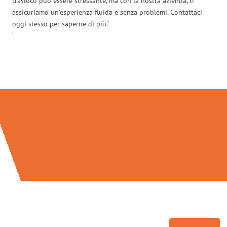
trasloco può essere stressante, ma con la nostra azienda, ti
assicuriamo un’esperienza fluida e senza problemi. Contattaci
oggi stesso per saperne di più.’
‘
Traslochi Genova in numeri: