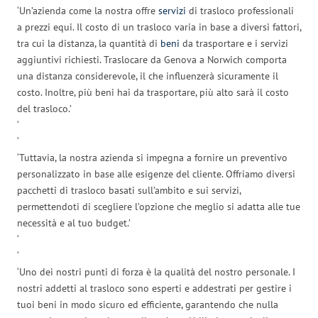
‘Un’azienda come la nostra offre
servizi
di trasloco professionali
a prezzi equi. Il costo di un trasloco varia in base a diversi fattori,
tra cui la distanza, la quantità di
beni
da trasportare e i servizi
aggiuntivi richiesti. Traslocare da Genova a Norwich comporta
una distanza considerevole, il che influenzerà sicuramente il
costo. Inoltre, più beni hai da trasportare, più alto sarà il costo
del trasloco.’
‘
‘
‘Tuttavia, la nostra azienda si impegna a fornire un preventivo
personalizzato in base alle esigenze del cliente. Offriamo diversi
pacchetti di trasloco basati sull’ambito e sui servizi,
permettendoti di scegliere l’opzione che meglio si adatta alle tue
necessità e al tuo budget.’
‘
‘
‘Uno dei nostri punti di forza è la qualità del nostro personale. I
nostri addetti al trasloco sono esperti e addestrati per gestire i
tuoi beni in modo sicuro ed efficiente, garantendo che nulla