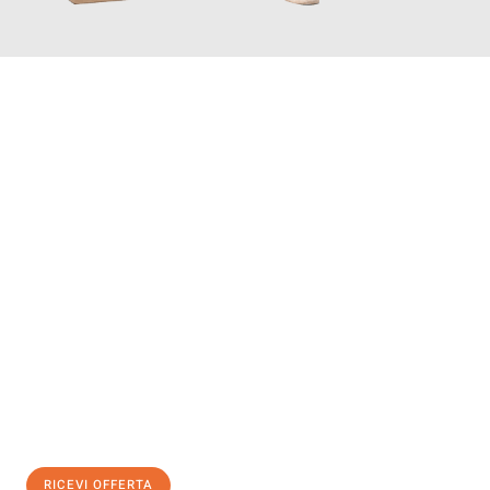
INFORMATI ORA
Scopri con Traslochi Genova quanto può essere
facile e senza
stress il tuo trasloco a Genova
. Il nostro team di esperti è
pronto ad assicurarti una transizione senza intoppi nella tua
nuova casa.
Ottieni subito
un'offerta non vincolante
e
risparmia € 100:
RICEVI OFFERTA
0299948957