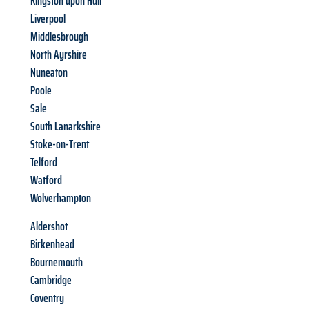
Kingston upon Hull
Liverpool
Middlesbrough
North Ayrshire
Nuneaton
Poole
Sale
South Lanarkshire
Stoke-on-Trent
Telford
Watford
Wolverhampton
Aldershot
Birkenhead
Bournemouth
Cambridge
Coventry