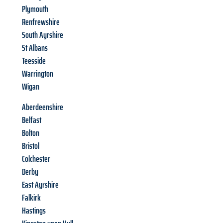
Plymouth
Renfrewshire
South Ayrshire
St Albans
Teesside
Warrington
Wigan
Aberdeenshire
Belfast
Bolton
Bristol
Colchester
Derby
East Ayrshire
Falkirk
Hastings