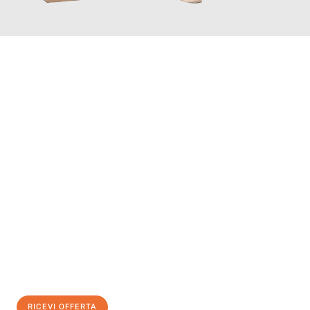
INFORMATI ORA
Scopri con Traslochi Genova quanto può essere
facile e senza
stress il tuo trasloco a Genova
. Il nostro team di esperti è
pronto ad assicurarti una transizione senza intoppi nella tua
nuova casa.
Ottieni subito
un'offerta non vincolante
e
risparmia € 100:
RICEVI OFFERTA
0299948957