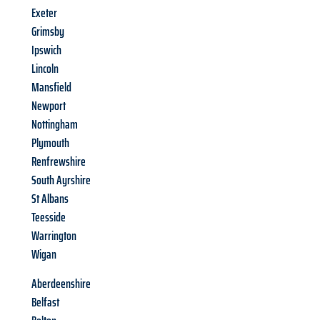
Exeter
Grimsby
Ipswich
Lincoln
Mansfield
Newport
Nottingham
Plymouth
Renfrewshire
South Ayrshire
St Albans
Teesside
Warrington
Wigan
Aberdeenshire
Belfast