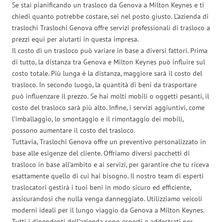
Se stai pianificando un trasloco da Genova a Milton Keynes e ti
chiedi quanto potrebbe costare, sei nel posto giusto. L’azienda di
traslochi Traslochi Genova offre servizi professionali di trasloco a
prezzi equi per aiutarti in questa impresa.
Il costo di un trasloco può variare in base a diversi fattori. Prima
di tutto, la distanza tra Genova e Milton Keynes può influire sul
costo totale. Più lunga è la distanza, maggiore sarà il costo del
trasloco. In secondo luogo, la quantità di beni da trasportare
può influenzare il prezzo. Se hai molti mobili o oggetti pesanti, il
costo del trasloco sarà più alto. Infine, i servizi aggiuntivi, come
l’imballaggio, lo smontaggio e il rimontaggio dei mobili,
possono aumentare il costo del trasloco.
Tuttavia, Traslochi Genova offre un preventivo personalizzato in
base alle esigenze del cliente. Offriamo diversi pacchetti di
trasloco in base all’ambito e ai servizi, per garantire che tu riceva
esattamente quello di cui hai bisogno. Il nostro team di esperti
traslocatori gestirà i tuoi beni in modo sicuro ed efficiente,
assicurandosi che nulla venga danneggiato. Utilizziamo veicoli
moderni ideali per il lungo viaggio da Genova a Milton Keynes.
Tutti i dipendenti dell’azienda sono esperti e addestrati per