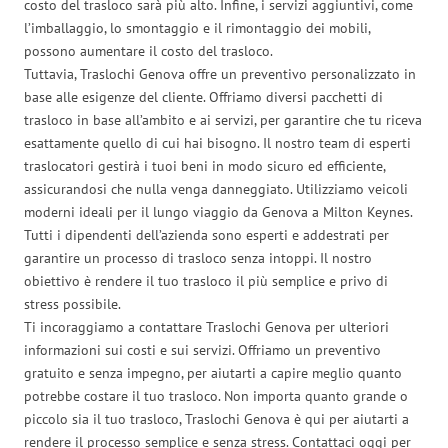
costo del trasloco sarà più alto. Infine, i servizi aggiuntivi, come
l’imballaggio, lo smontaggio e il rimontaggio dei mobili,
possono aumentare il costo del trasloco.
Tuttavia, Traslochi Genova offre un preventivo personalizzato in
base alle esigenze del cliente. Offriamo diversi pacchetti di
trasloco in base all’ambito e ai servizi, per garantire che tu riceva
esattamente quello di cui hai bisogno. Il nostro team di esperti
traslocatori gestirà i tuoi beni in modo sicuro ed efficiente,
assicurandosi che nulla venga danneggiato. Utilizziamo veicoli
moderni ideali per il lungo viaggio da Genova a Milton Keynes.
Tutti i dipendenti dell’azienda sono esperti e addestrati per
garantire un processo di trasloco senza intoppi. Il nostro
obiettivo è rendere il tuo trasloco il più semplice e privo di
stress possibile.
Ti incoraggiamo a contattare Traslochi Genova per ulteriori
informazioni sui costi e sui servizi. Offriamo un preventivo
gratuito e senza impegno, per aiutarti a capire meglio quanto
potrebbe costare il tuo trasloco. Non importa quanto grande o
piccolo sia il tuo trasloco, Traslochi Genova è qui per aiutarti a
rendere il processo semplice e senza stress. Contattaci oggi per