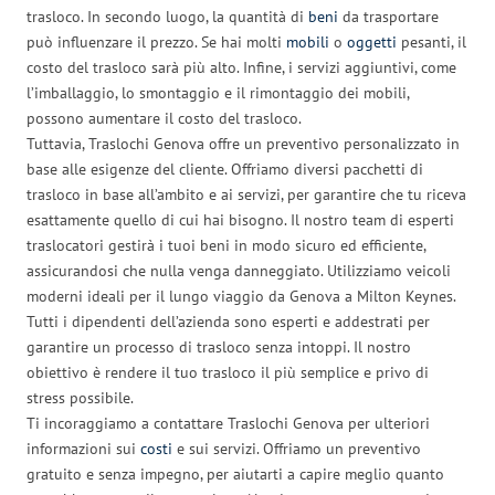
trasloco. In secondo luogo, la quantità di
beni
da trasportare
può influenzare il prezzo. Se hai molti
mobili
o
oggetti
pesanti, il
costo del trasloco sarà più alto. Infine, i servizi aggiuntivi, come
l’imballaggio, lo smontaggio e il rimontaggio dei mobili,
possono aumentare il costo del trasloco.
Tuttavia, Traslochi Genova offre un preventivo personalizzato in
base alle esigenze del cliente. Offriamo diversi pacchetti di
trasloco in base all’ambito e ai servizi, per garantire che tu riceva
esattamente quello di cui hai bisogno. Il nostro team di esperti
traslocatori gestirà i tuoi beni in modo sicuro ed efficiente,
assicurandosi che nulla venga danneggiato. Utilizziamo veicoli
moderni ideali per il lungo viaggio da Genova a Milton Keynes.
Tutti i dipendenti dell’azienda sono esperti e addestrati per
garantire un processo di trasloco senza intoppi. Il nostro
obiettivo è rendere il tuo trasloco il più semplice e privo di
stress possibile.
Ti incoraggiamo a contattare Traslochi Genova per ulteriori
informazioni sui
costi
e sui servizi. Offriamo un preventivo
gratuito e senza impegno, per aiutarti a capire meglio quanto