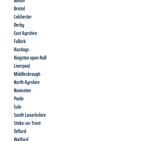
Bolton
Bristol
Colchester
Derby
East Ayrshire
Falkirk
Hastings
Kingston upon Hull
Liverpool
Middlesbrough
North Ayrshire
Nuneaton
Poole
Sale
South Lanarkshire
Stoke-on-Trent
Telford
Watford