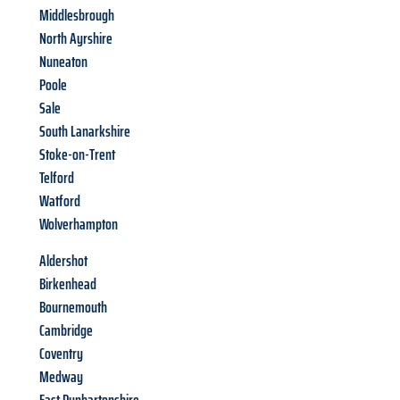
Middlesbrough
North Ayrshire
Nuneaton
Poole
Sale
South Lanarkshire
Stoke-on-Trent
Telford
Watford
Wolverhampton
Aldershot
Birkenhead
Bournemouth
Cambridge
Coventry
Medway