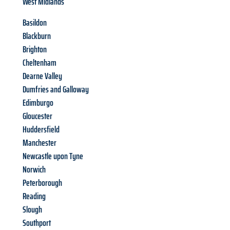
West Midlands
Basildon
Blackburn
Brighton
Cheltenham
Dearne Valley
Dumfries and Galloway
Edimburgo
Gloucester
Huddersfield
Manchester
Newcastle upon Tyne
Norwich
Peterborough
Reading
Slough
Southport