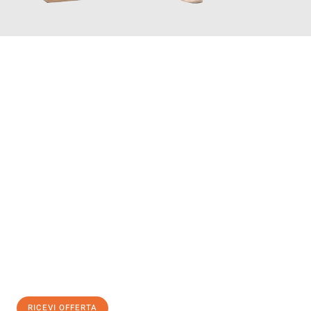
INFORMATI ORA
Scopri con Traslochi Genova quanto può essere
facile e senza
stress il tuo trasloco a Genova
. Il nostro team di esperti è
pronto ad assicurarti una transizione senza intoppi nella tua
nuova casa.
Ottieni subito
un'offerta non vincolante
e
risparmia € 100:
RICEVI OFFERTA
0299948957