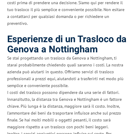
costi prima di prendere una decisione. Siamo qui per rendere il
tuo trasloco il più semplice e conveniente possibile. Non esitare
a contattarci per qualsiasi domanda o per richiedere un
preventivo.
Esperienze di un Trasloco da
Genova a Nottingham
Se stai progettando un trasloco da Genova a Nottingham, ti
starai probabilmente chiedendo quali saranno i costi. La nostra
azienda può aiutarti in questo. Offriamo servizi di trasloco
professionali a prezzi equi, aiutandoti a trasferirti nel modo più
semplice e conveniente possibile.
I costi del trasloco possono dipendere da una serie di fattori.
Innanzitutto, la distanza tra Genova e Nottingham è un fattore
chiave. Più lunga è la distanza, maggiore sarà il costo. Inoltre,
l’ammontare dei beni da trasportare influisce anche sul prezzo
finale. Se hai molti mobili o oggetti pesanti, il costo sarà
maggiore rispetto a un trasloco con pochi beni leggeri.
Inoltre, i servizi aggiuntivi possono influire sul costo. Per