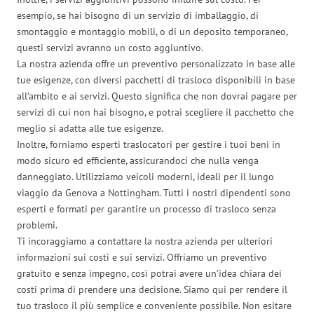
esempio, se hai bisogno di un servizio di imballaggio, di
smontaggio e montaggio mobili, o di un deposito temporaneo,
questi servizi avranno un costo aggiuntivo.
La nostra azienda offre un preventivo personalizzato in base alle
tue esigenze, con diversi pacchetti di trasloco disponibili in base
all’ambito e ai servizi. Questo significa che non dovrai pagare per
servizi di cui non hai bisogno, e potrai scegliere il pacchetto che
meglio si adatta alle tue esigenze.
Inoltre, forniamo esperti traslocatori per gestire i tuoi beni in
modo sicuro ed efficiente, assicurandoci che nulla venga
danneggiato. Utilizziamo veicoli moderni, ideali per il lungo
viaggio da Genova a Nottingham. Tutti i nostri dipendenti sono
esperti e formati per garantire un processo di trasloco senza
problemi.
Ti incoraggiamo a contattare la nostra azienda per ulteriori
informazioni sui costi e sui servizi. Offriamo un preventivo
gratuito e senza impegno, così potrai avere un’idea chiara dei
costi prima di prendere una decisione. Siamo qui per rendere il
tuo trasloco il più semplice e conveniente possibile. Non esitare