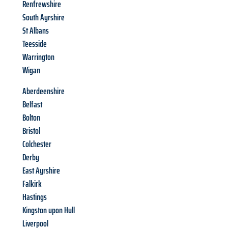
Renfrewshire
South Ayrshire
St Albans
Teesside
Warrington
Wigan
Aberdeenshire
Belfast
Bolton
Bristol
Colchester
Derby
East Ayrshire
Falkirk
Hastings
Kingston upon Hull
Liverpool