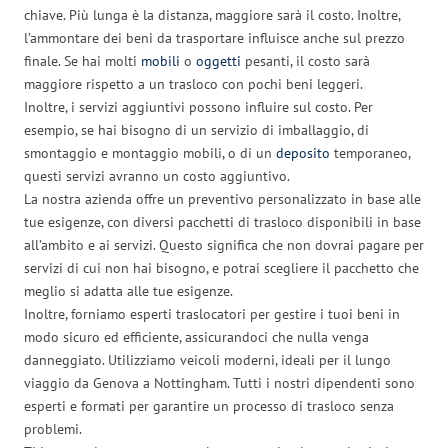
chiave. Più lunga è la distanza, maggiore sarà il costo. Inoltre,
l’ammontare dei beni da trasportare influisce anche sul prezzo
finale. Se hai molti
mobili
o
oggetti
pesanti, il costo sarà
maggiore rispetto a un trasloco con pochi beni leggeri.
Inoltre, i servizi aggiuntivi possono influire sul costo. Per
esempio, se hai bisogno di un servizio di imballaggio, di
smontaggio e montaggio mobili, o di un
deposito
temporaneo,
questi servizi avranno un costo aggiuntivo.
La nostra azienda offre un preventivo personalizzato in base alle
tue esigenze, con diversi pacchetti di trasloco disponibili in base
all’ambito e ai servizi. Questo significa che non dovrai pagare per
servizi di cui non hai bisogno, e potrai scegliere il pacchetto che
meglio si adatta alle tue esigenze.
Inoltre, forniamo esperti traslocatori per gestire i tuoi beni in
modo sicuro ed efficiente, assicurandoci che nulla venga
danneggiato. Utilizziamo veicoli moderni, ideali per il lungo
viaggio da Genova a Nottingham. Tutti i nostri dipendenti sono
esperti e formati per garantire un processo di trasloco senza
problemi.