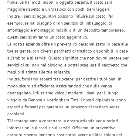
finale. Se hai molti mobili o oggetti pesanti, il costo sarà
maggiore rispetto a un trasloco con pochi beni leggeri.
Inoltre, i servizi aggiuntivi possono influire sul costo. Per
esempio, se hai bisogno di un servizio di imballaggio, di
smontaggio e montaggio mobili, o di un deposito temporaneo,
questi servizi avranno un costo aggiuntivo.
La nostra azienda offre un preventivo personalizzato in base alle
tue esigenze, con diversi pacchetti di trasloco disponibili in base
all’ambito e ai servizi. Questo significa che non dovrai pagare per
servizi di cui non hai bisogno, e potrai scegliere il pacchetto che
meglio si adatta alle tue esigenze.
Inoltre, forniamo esperti traslocatori per gestire i tuoi beni in
modo sicuro ed efficiente, assicurandoci che nulla venga
danneggiato. Utilizziamo veicoli moderni, ideali per il lungo
viaggio da Genova a Nottingham. Tutti i nostri dipendenti sono
esperti e formati per garantire un processo di trasloco senza
problemi.
Ti incoraggiamo a contattare la nostra azienda per ulteriori
informazioni sui costi e sui servizi. Offriamo un preventivo
gratuito e senza impegno, così potrai avere un’idea chiara dei