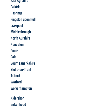
East Ayrshire
Falkirk
Hastings
Kingston upon Hull
Liverpool
Middlesbrough
North Ayrshire
Nuneaton
Poole
Sale
South Lanarkshire
Stoke-on-Trent
Telford
Watford
Wolverhampton
Aldershot
Birkenhead