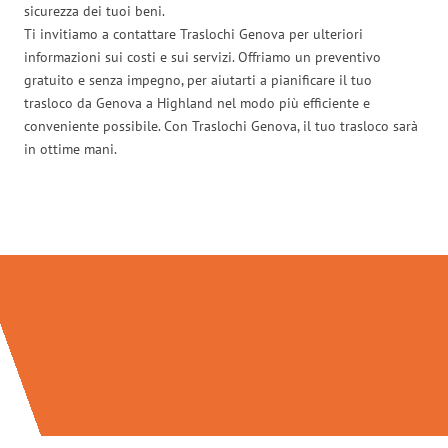
sicurezza dei tuoi beni.
Ti invitiamo a contattare Traslochi Genova per ulteriori
informazioni sui costi e sui servizi. Offriamo un preventivo
gratuito e senza impegno, per aiutarti a pianificare il tuo
trasloco da Genova a Highland nel modo più efficiente e
conveniente possibile. Con Traslochi Genova, il tuo trasloco sarà
in ottime mani.
Traslochi Genova in numeri: