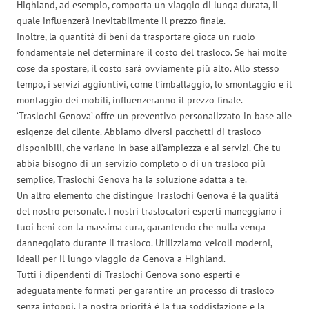
Highland, ad esempio, comporta un viaggio di lunga durata, il
quale influenzerà inevitabilmente il prezzo finale.
Inoltre, la quantità di beni da trasportare gioca un ruolo
fondamentale nel determinare il costo del trasloco. Se hai molte
cose da spostare, il costo sarà ovviamente più alto. Allo stesso
tempo, i servizi aggiuntivi, come l’imballaggio, lo smontaggio e il
montaggio dei mobili, influenzeranno il prezzo finale.
‘Traslochi Genova’ offre un preventivo personalizzato in base alle
esigenze del cliente. Abbiamo diversi pacchetti di trasloco
disponibili, che variano in base all’ampiezza e ai servizi. Che tu
abbia bisogno di un servizio completo o di un trasloco più
semplice, Traslochi Genova ha la soluzione adatta a te.
Un altro elemento che distingue Traslochi Genova è la qualità
del nostro personale. I nostri traslocatori esperti maneggiano i
tuoi beni con la massima cura, garantendo che nulla venga
danneggiato durante il trasloco. Utilizziamo veicoli moderni,
ideali per il lungo viaggio da Genova a Highland.
Tutti i dipendenti di Traslochi Genova sono esperti e
adeguatamente formati per garantire un processo di trasloco
senza intoppi. La nostra priorità è la tua soddisfazione e la