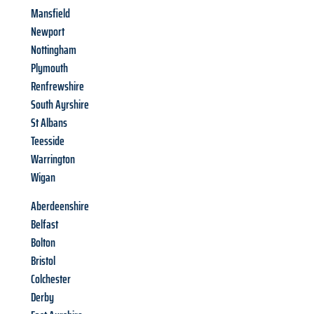
Mansfield
Newport
Nottingham
Plymouth
Renfrewshire
South Ayrshire
St Albans
Teesside
Warrington
Wigan
Aberdeenshire
Belfast
Bolton
Bristol
Colchester
Derby