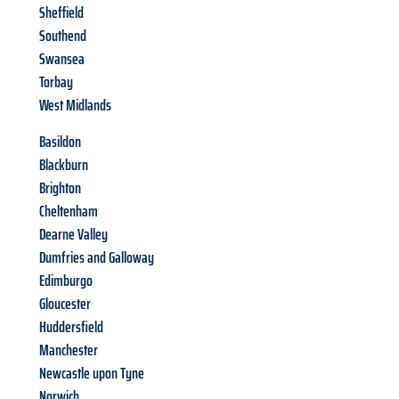
Sheffield
Southend
Swansea
Torbay
West Midlands
Basildon
Blackburn
Brighton
Cheltenham
Dearne Valley
Dumfries and Galloway
Edimburgo
Gloucester
Huddersfield
Manchester
Newcastle upon Tyne
Norwich