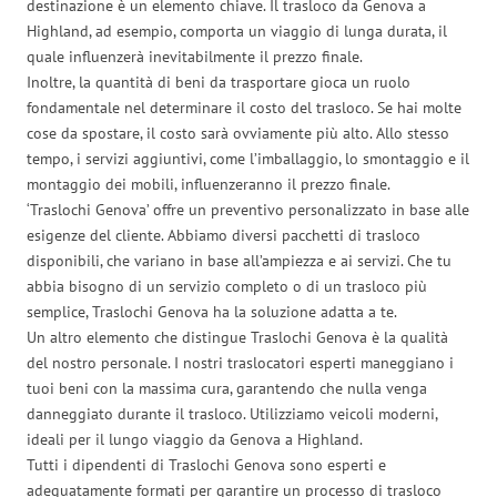
destinazione è un elemento chiave. Il trasloco da Genova a
Highland, ad esempio, comporta un viaggio di lunga durata, il
quale influenzerà inevitabilmente il prezzo finale.
Inoltre, la quantità di beni da trasportare gioca un ruolo
fondamentale nel determinare il costo del trasloco. Se hai molte
cose da spostare, il costo sarà ovviamente più alto. Allo stesso
tempo, i servizi aggiuntivi, come l’imballaggio, lo smontaggio e il
montaggio dei mobili, influenzeranno il prezzo finale.
‘Traslochi Genova’ offre un preventivo personalizzato in base alle
esigenze del cliente. Abbiamo diversi pacchetti di trasloco
disponibili, che variano in base all’ampiezza e ai servizi. Che tu
abbia bisogno di un servizio completo o di un trasloco più
semplice, Traslochi Genova ha la soluzione adatta a te.
Un altro elemento che distingue Traslochi Genova è la qualità
del nostro personale. I nostri traslocatori esperti maneggiano i
tuoi beni con la massima cura, garantendo che nulla venga
danneggiato durante il trasloco. Utilizziamo veicoli moderni,
ideali per il lungo viaggio da Genova a Highland.
Tutti i dipendenti di Traslochi Genova sono esperti e
adeguatamente formati per garantire un processo di trasloco