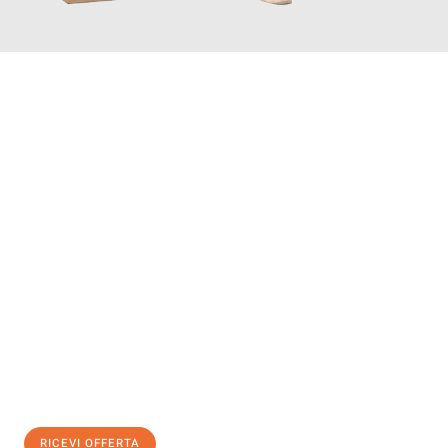
INFORMATI ORA
Scopri con Traslochi Genova quanto può essere
facile e senza
stress il tuo trasloco a Genova
. Il nostro team di esperti è
pronto ad assicurarti una transizione senza intoppi nella tua
nuova casa.
Ottieni subito
un'offerta non vincolante
e
risparmia € 100:
RICEVI OFFERTA
0299948957