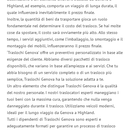
Highland, ad esempio, comporta un viaggio di lunga durata, il
quale influenzerà inevitabilmente il prezzo finale.
Inoltre, la quantità di beni da trasportare gioca un ruolo
fondamentale nel determinare il costo del trasloco. Se hai molte
cose da spostare, il costo sarà ovviamente più alto. Allo stesso
tempo, i servizi aggiuntivi, come l’imballaggio, lo smontaggio e il
montaggio dei mobili, influenzeranno il prezzo finale.
‘Traslochi Genova’ offre un preventivo personalizzato in base alle
esigenze del cliente. Abbiamo diversi pacchetti di trasloco
disponibili, che variano in base all’ampiezza e ai servizi. Che tu
abbia bisogno di un servizio completo o di un trasloco più
semplice, Traslochi Genova ha la soluzione adatta a te.
Un altro elemento che distingue Traslochi Genova è la qualità
del nostro personale. I nostri traslocatori esperti maneggiano i
tuoi beni con la massima cura, garantendo che nulla venga
danneggiato durante il trasloco. Utilizziamo veicoli moderni,
ideali per il lungo viaggio da Genova a Highland.
Tutti i dipendenti di Traslochi Genova sono esperti e
adeguatamente formati per garantire un processo di trasloco