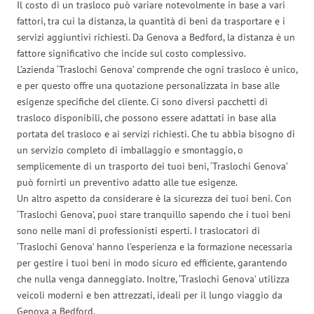
Il costo di un trasloco può variare notevolmente in base a vari
fattori, tra cui la distanza, la quantità di beni da trasportare e i
servizi aggiuntivi richiesti. Da Genova a Bedford, la distanza è un
fattore significativo che incide sul costo complessivo.
L’azienda ‘Traslochi Genova’ comprende che ogni trasloco è unico,
e per questo offre una quotazione personalizzata in base alle
esigenze specifiche del cliente. Ci sono diversi pacchetti di
trasloco disponibili, che possono essere adattati in base alla
portata del trasloco e ai servizi richiesti. Che tu abbia bisogno di
un servizio completo di imballaggio e smontaggio, o
semplicemente di un trasporto dei tuoi beni, ‘Traslochi Genova’
può fornirti un preventivo adatto alle tue esigenze.
Un altro aspetto da considerare è la sicurezza dei tuoi beni. Con
‘Traslochi Genova’, puoi stare tranquillo sapendo che i tuoi beni
sono nelle mani di professionisti esperti. I traslocatori di
‘Traslochi Genova’ hanno l’esperienza e la formazione necessaria
per gestire i tuoi beni in modo sicuro ed efficiente, garantendo
che nulla venga danneggiato. Inoltre, ‘Traslochi Genova’ utilizza
veicoli moderni e ben attrezzati, ideali per il lungo viaggio da
Genova a Bedford.