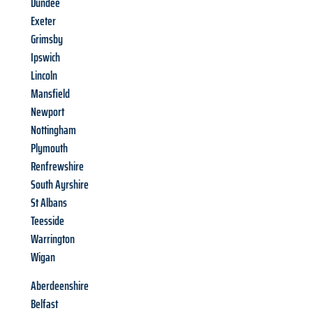
Dundee
Exeter
Grimsby
Ipswich
Lincoln
Mansfield
Newport
Nottingham
Plymouth
Renfrewshire
South Ayrshire
St Albans
Teesside
Warrington
Wigan
Aberdeenshire
Belfast