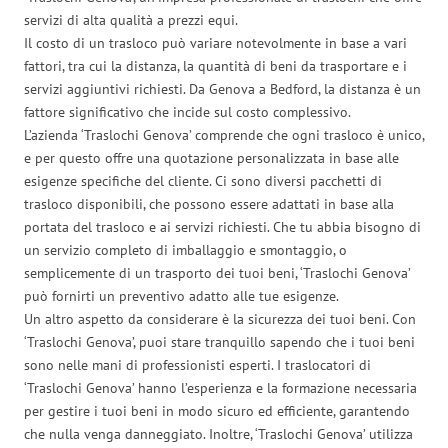
servizi di alta qualità a prezzi equi.
Il costo di un trasloco può variare notevolmente in base a vari
fattori, tra cui la distanza, la quantità di beni da trasportare e i
servizi aggiuntivi richiesti. Da Genova a Bedford, la distanza è un
fattore significativo che incide sul costo complessivo.
L’azienda ‘Traslochi Genova’ comprende che ogni trasloco è unico,
e per questo offre una quotazione personalizzata in base alle
esigenze specifiche del cliente. Ci sono diversi pacchetti di
trasloco disponibili, che possono essere adattati in base alla
portata del trasloco e ai servizi richiesti. Che tu abbia bisogno di
un servizio completo di imballaggio e smontaggio, o
semplicemente di un trasporto dei tuoi beni, ‘Traslochi Genova’
può fornirti un preventivo adatto alle tue esigenze.
Un altro aspetto da considerare è la sicurezza dei tuoi beni. Con
‘Traslochi Genova’, puoi stare tranquillo sapendo che i tuoi beni
sono nelle mani di professionisti esperti. I traslocatori di
‘Traslochi Genova’ hanno l’esperienza e la formazione necessaria
per gestire i tuoi beni in modo sicuro ed efficiente, garantendo
che nulla venga danneggiato. Inoltre, ‘Traslochi Genova’ utilizza