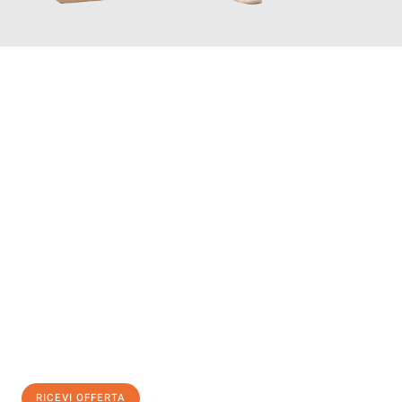
INFORMATI ORA
Scopri con Traslochi Genova quanto può essere
facile e senza
stress il tuo trasloco a Genova
. Il nostro team di esperti è
pronto ad assicurarti una transizione senza intoppi nella tua
nuova casa.
Ottieni subito
un'offerta non vincolante
e
risparmia € 100:
RICEVI OFFERTA
0299948957