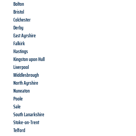
Bolton
Bristol
Colchester
Derby
East Ayrshire
Falkirk
Hastings
Kingston upon Hull
Liverpool
Middlesbrough
North Ayrshire
Nuneaton
Poole
Sale
South Lanarkshire
Stoke-on-Trent
Telford