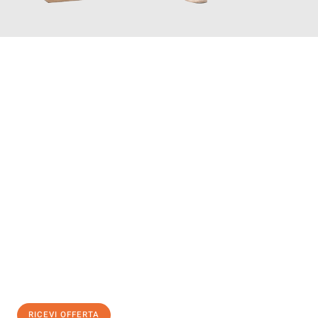
INFORMATI ORA
Scopri con Traslochi Genova quanto può essere
facile e senza
stress il tuo trasloco a Genova
. Il nostro team di esperti è
pronto ad assicurarti una transizione senza intoppi nella tua
nuova casa.
Ottieni subito
un'offerta non vincolante
e
risparmia € 100:
RICEVI OFFERTA
0299948957