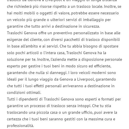
che richiederà più risorse rispetto a un trasloco locale. Inoltre, se
hai molti mobili o oggetti di valore, potrebbe essere necessario
un veicolo più grande o ulteriori servizi di imballaggio per
garantire che tutto arrivi a destinazione in sicurezza.
Traslochi Genova offre un preventivo personalizzato in base alle
esigenze del cliente, con diversi pacchetti di trasloco disponibili
in base all’ambito e ai servizi. Che tu abbia bisogno di spostare
solo pochi articoli o l’intera casa, Traslochi Genova ha la
soluzione per te. Inoltre, l’azienda mette a disposizione personale
esperto per gestire i tuoi beni in modo sicuro ed efficiente,
garantendo che nulla si danneggi. I loro veicoli moderni sono
ideali per il lungo viaggio da Genova a Liverpool, garantendo
che tutti i tuoi effetti personali arriveranno a destinazione in
condizioni ottimali.
Tutti i dipendenti di Traslochi Genova sono esperti e formati per
garantire un processo di trasloco senza intoppi. Che tu stia
traslocando una piccola casa o un grande ufficio, puoi avere la
certezza che i tuoi beni saranno gestiti con la massima cura e
professionalità.