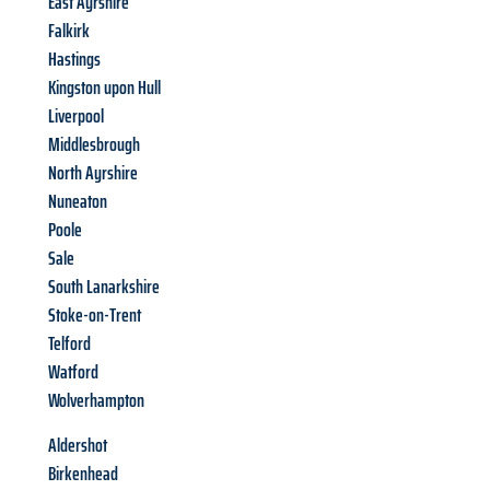
East Ayrshire
Falkirk
Hastings
Kingston upon Hull
Liverpool
Middlesbrough
North Ayrshire
Nuneaton
Poole
Sale
South Lanarkshire
Stoke-on-Trent
Telford
Watford
Wolverhampton
Aldershot
Birkenhead