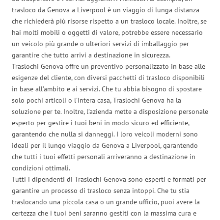
trasloco da Genova a Liverpool è un viaggio di lunga distanza
che richiederà più risorse rispetto a un trasloco locale. Inoltre, se
hai molti mobili o oggetti di valore, potrebbe essere necessario
un veicolo più grande o ulteriori servizi di imballaggio per
garantire che tutto arrivi a destinazione in sicurezza.
Traslochi Genova offre un preventivo personalizzato in base alle
esigenze del cliente, con diversi pacchetti di trasloco disponibili
in base all’ambito e ai servizi. Che tu abbia bisogno di spostare
solo pochi articoli o l’intera casa, Traslochi Genova ha la
soluzione per te. Inoltre, l’azienda mette a disposizione personale
esperto per gestire i tuoi beni in modo sicuro ed efficiente,
garantendo che nulla si danneggi. I loro veicoli moderni sono
ideali per il lungo viaggio da Genova a Liverpool, garantendo
che tutti i tuoi effetti personali arriveranno a destinazione in
condizioni ottimali.
Tutti i dipendenti di Traslochi Genova sono esperti e formati per
garantire un processo di trasloco senza intoppi. Che tu stia
traslocando una piccola casa o un grande ufficio, puoi avere la
certezza che i tuoi beni saranno gestiti con la massima cura e