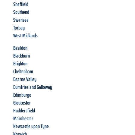
Sheffield
Southend
Swansea
Torbay
West Midlands
Basildon
Blackburn
Brighton
Cheltenham
Dearne Valley
Dumfries and Galloway
Edimburgo
Gloucester
Huddersfield
Manchester
Newcastle upon Tyne
Norwich