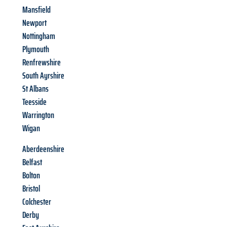
Mansfield
Newport
Nottingham
Plymouth
Renfrewshire
South Ayrshire
St Albans
Teesside
Warrington
Wigan
Aberdeenshire
Belfast
Bolton
Bristol
Colchester
Derby