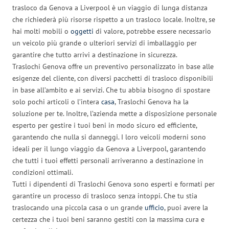
trasloco da Genova a Liverpool è un viaggio di lunga distanza
che richiederà più risorse rispetto a un trasloco locale. Inoltre, se
hai molti mobili o
oggetti
di valore, potrebbe essere necessario
un veicolo più grande o ulteriori servizi di imballaggio per
garantire che tutto arrivi a destinazione in sicurezza.
Traslochi Genova offre un preventivo personalizzato in base alle
esigenze del cliente, con diversi pacchetti di trasloco disponibili
in base all’ambito e ai servizi. Che tu abbia bisogno di spostare
solo pochi articoli o l’intera
casa
, Traslochi Genova ha la
soluzione per te. Inoltre, l’azienda mette a disposizione personale
esperto per gestire i tuoi beni in modo sicuro ed efficiente,
garantendo che nulla si danneggi. I loro veicoli moderni sono
ideali per il lungo viaggio da Genova a Liverpool, garantendo
che tutti i tuoi effetti personali arriveranno a destinazione in
condizioni ottimali.
Tutti i dipendenti di Traslochi Genova sono esperti e formati per
garantire un processo di trasloco senza intoppi. Che tu stia
traslocando una piccola casa o un grande
ufficio
, puoi avere la
certezza che i tuoi beni saranno gestiti con la massima cura e