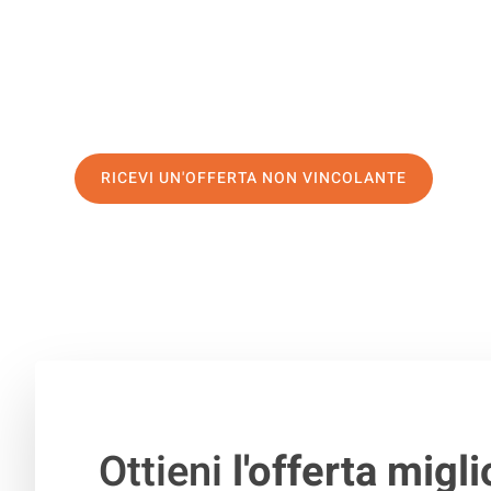
servizio di prima classe
e assicurati i
migliori prezzi in
Richiedo ora la tua offerta personalizzata e fai il prim
trasloco senza stress a Torbay
RICEVI UN'OFFERTA NON VINCOLANTE
100% non vincolante – Risposta garantita entro 15 minuti.
Ottieni
l'offerta migli