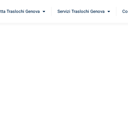
itta Traslochi Genova
Servizi Traslochi Genova
Cos
rbay
erimenta il nostro