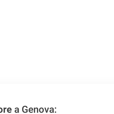
 Genova
.
o passo verso un
ore
a Genova: