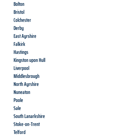
Bolton
Bristol
Colchester
Derby
East Ayrshire
Falkirk
Hastings
Kingston upon Hull
Liverpool
Middlesbrough
North Ayrshire
Nuneaton
Poole
Sale
South Lanarkshire
Stoke-on-Trent
Telford