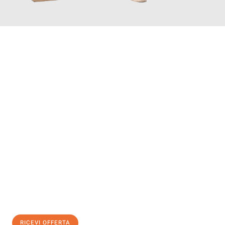
INFORMATI ORA
Scopri con Traslochi Genova quanto può essere
facile e senza
stress il tuo trasloco a Genova
. Il nostro team di esperti è
pronto ad assicurarti una transizione senza intoppi nella tua
nuova casa.
Ottieni subito
un'offerta non vincolante
e
risparmia € 100:
RICEVI OFFERTA
0299948957