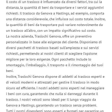
Il costo di un trasloco è influenzato da diversi fattori, tra cui la
distanza, la quantità di beni da trasportare e i servizi aggiuntivi
richiesti. Il trasloco da Genova a Hastings, ad esempio, comporta
una distanza considerevole, che influisce sul costo totale. Inoltre,
la quantità di beni da trasportare può variare notevolmente da
un trasloco all’altro, con un impatto significativo sul costo.
La nostra azienda, Traslochi Genova, offre un preventivo
personalizzato in base alle esigenze del cliente. Disponiamo di
diversi pacchetti di trasloco basati sull’ampiezza e sui servizi
richiesti, permettendo ai nostri clienti di scegliere l’opzione
migliore per le loro esigenze. Ogni pacchetto include lo
smontaggio, l’imballaggio, il trasporto e il rimontaggio dei tuoi
beni.
Inoltre, Traslochi Genova dispone di addetti al trasloco esperti e
di veicoli moderni e attrezzati per gestire il trasloco in modo
sicuro ed efficiente. I nostri addetti sono esperti nel maneggiare
i beni con cura, garantendo che nulla si danneggi durante il
trasloco. I nostri veicoli sono ideali per il lungo viaggio da
Genova a Hastings, garantendo un trasloco senza problemi.
Tutti i nostri dipendenti sono esperti e formati per garantire un