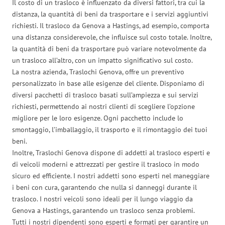
Il costo di un trasloco è influenzato da diversi fattori, tra cui la
distanza, la quantità di beni da trasportare e i servizi aggiuntivi
richiesti. Il trasloco da Genova a Hastings, ad esempio, comporta
una distanza considerevole, che influisce sul costo totale. Inoltre,
la quantità di beni da trasportare può variare notevolmente da
un trasloco all’altro, con un impatto significativo sul costo.
La nostra azienda, Traslochi Genova, offre un preventivo
personalizzato in base alle esigenze del cliente. Disponiamo di
diversi pacchetti di trasloco basati sull’ampiezza e sui servizi
richiesti, permettendo ai nostri clienti di scegliere l’opzione
migliore per le loro esigenze. Ogni pacchetto include lo
smontaggio, l’imballaggio, il trasporto e il rimontaggio dei tuoi
beni.
Inoltre, Traslochi Genova dispone di addetti al trasloco esperti e
di veicoli moderni e attrezzati per gestire il trasloco in modo
sicuro ed efficiente. I nostri addetti sono esperti nel maneggiare
i beni con cura, garantendo che nulla si danneggi durante il
trasloco. I nostri veicoli sono ideali per il lungo viaggio da
Genova a Hastings, garantendo un trasloco senza problemi.
Tutti i nostri dipendenti sono esperti e formati per garantire un