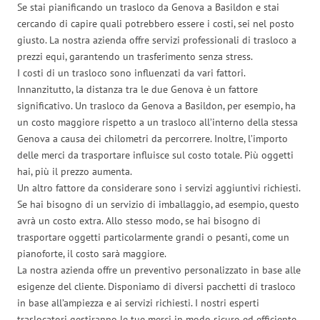
Se stai pianificando un trasloco da Genova a Basildon e stai
cercando di capire quali potrebbero essere i costi, sei nel posto
giusto. La nostra azienda offre servizi professionali di trasloco a
prezzi equi, garantendo un trasferimento senza stress.
I costi di un trasloco sono influenzati da vari fattori.
Innanzitutto, la distanza tra le due Genova è un fattore
significativo. Un trasloco da Genova a Basildon, per esempio, ha
un costo maggiore rispetto a un trasloco all’interno della stessa
Genova a causa dei chilometri da percorrere. Inoltre, l’importo
delle merci da trasportare influisce sul costo totale. Più oggetti
hai, più il prezzo aumenta.
Un altro fattore da considerare sono i servizi aggiuntivi richiesti.
Se hai bisogno di un servizio di imballaggio, ad esempio, questo
avrà un costo extra. Allo stesso modo, se hai bisogno di
trasportare oggetti particolarmente grandi o pesanti, come un
pianoforte, il costo sarà maggiore.
La nostra azienda offre un preventivo personalizzato in base alle
esigenze del cliente. Disponiamo di diversi pacchetti di trasloco
in base all’ampiezza e ai servizi richiesti. I nostri esperti
traslocatori gestiranno le tue merci in modo sicuro ed efficiente,