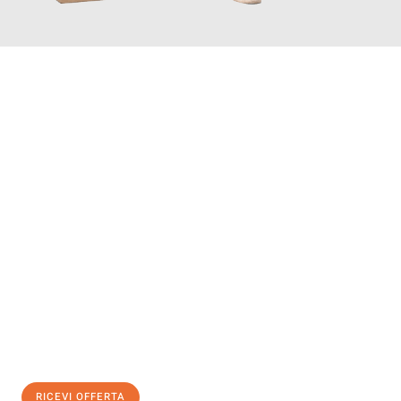
INFORMATI ORA
Scopri con Traslochi Genova quanto può essere
facile e senza
stress il tuo trasloco a Genova
. Il nostro team di esperti è
pronto ad assicurarti una transizione senza intoppi nella tua
nuova casa.
Ottieni subito
un'offerta non vincolante
e
risparmia € 100:
RICEVI OFFERTA
0299948957