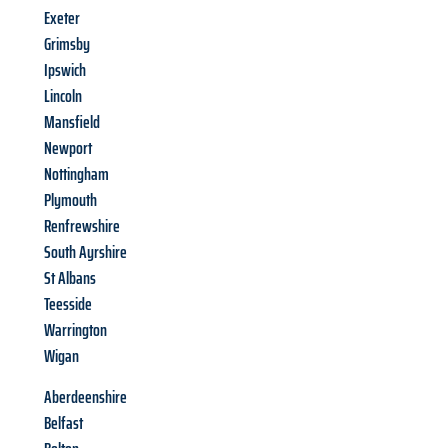
Exeter
Grimsby
Ipswich
Lincoln
Mansfield
Newport
Nottingham
Plymouth
Renfrewshire
South Ayrshire
St Albans
Teesside
Warrington
Wigan
Aberdeenshire
Belfast