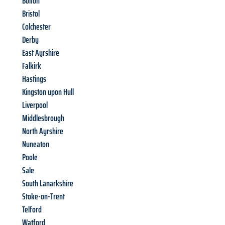
Bolton
Bristol
Colchester
Derby
East Ayrshire
Falkirk
Hastings
Kingston upon Hull
Liverpool
Middlesbrough
North Ayrshire
Nuneaton
Poole
Sale
South Lanarkshire
Stoke-on-Trent
Telford
Watford