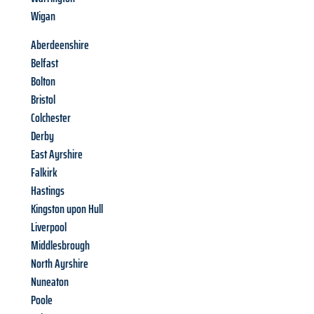
Wigan
Aberdeenshire
Belfast
Bolton
Bristol
Colchester
Derby
East Ayrshire
Falkirk
Hastings
Kingston upon Hull
Liverpool
Middlesbrough
North Ayrshire
Nuneaton
Poole