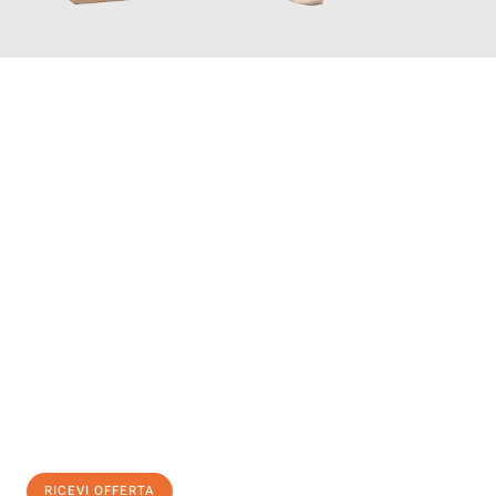
INFORMATI ORA
Scopri con Traslochi Genova quanto può essere
facile e senza
stress il tuo trasloco a Genova
. Il nostro team di esperti è
pronto ad assicurarti una transizione senza intoppi nella tua
nuova casa.
Ottieni subito
un'offerta non vincolante
e
risparmia € 100:
RICEVI OFFERTA
0299948957