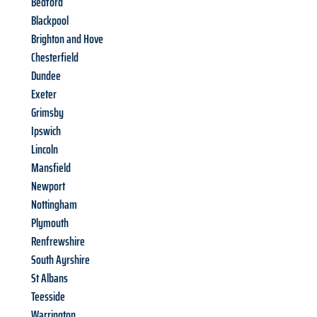
Bedford
Blackpool
Brighton and Hove
Chesterfield
Dundee
Exeter
Grimsby
Ipswich
Lincoln
Mansfield
Newport
Nottingham
Plymouth
Renfrewshire
South Ayrshire
St Albans
Teesside
Warrington