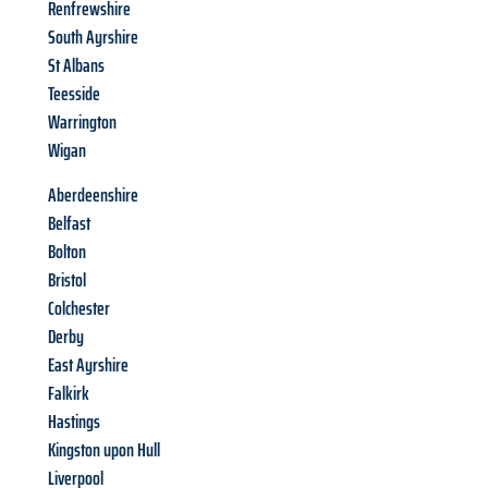
Renfrewshire
South Ayrshire
St Albans
Teesside
Warrington
Wigan
Aberdeenshire
Belfast
Bolton
Bristol
Colchester
Derby
East Ayrshire
Falkirk
Hastings
Kingston upon Hull
Liverpool