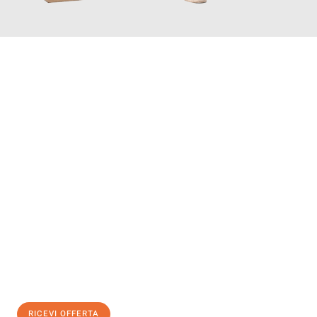
INFORMATI ORA
Scopri con Traslochi Genova quanto può essere
facile e senza
stress il tuo trasloco a Genova
. Il nostro team di esperti è
pronto ad assicurarti una transizione senza intoppi nella tua
nuova casa.
Ottieni subito
un'offerta non vincolante
e
risparmia € 100:
RICEVI OFFERTA
0299948957