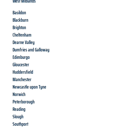
West Midlands
Basildon
Blackburn
Brighton
Cheltenham
Dearne Valley
Dumfries and Galloway
Edimburgo
Gloucester
Huddersfield
Manchester
Newcastle upon Tyne
Norwich
Peterborough
Reading
Slough
Southport