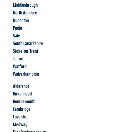
Middlesbrough
North Ayrshire
Nuneaton
Poole
Sale
South Lanarkshire
Stoke-on-Trent
Telford
Watford
Wolverhampton
Aldershot
Birkenhead
Bournemouth
Cambridge
Coventry
Medway