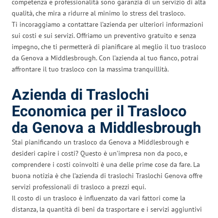
competenza e professionalità sono garanzia di un servizio di alta
qualità, che mira a ridurre al minimo lo stress del trasloco.
Ti incoraggiamo a contattare l’azienda per ulteriori informazioni
sui costi e sui servizi. Offriamo un preventivo gratuito e senza
impegno, che ti permetterà di pianificare al meglio il tuo trasloco
da Genova a Middlesbrough. Con l’azienda al tuo fianco, potrai
affrontare il tuo trasloco con la massima tranquillità.
Azienda di Traslochi
Economica per il Trasloco
da Genova a Middlesbrough
Stai pianificando un trasloco da Genova a Middlesbrough e
desideri capire i costi? Questo è un’impresa non da poco, e
comprendere i costi coinvolti è una delle prime cose da fare. La
buona notizia è che l’azienda di traslochi Traslochi Genova offre
servizi professionali di trasloco a prezzi equi.
Il costo di un trasloco è influenzato da vari fattori come la
distanza, la quantità di beni da trasportare e i servizi aggiuntivi