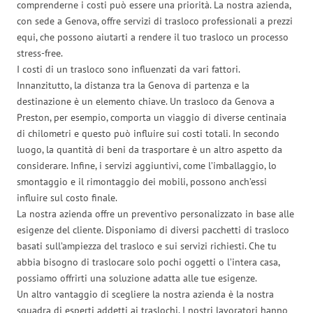
comprenderne i costi può essere una priorità. La nostra azienda,
con sede a Genova, offre servizi di trasloco professionali a prezzi
equi, che possono aiutarti a rendere il tuo trasloco un processo
stress-free.
I costi di un trasloco sono influenzati da vari fattori.
Innanzitutto, la distanza tra la Genova di partenza e la
destinazione è un elemento chiave. Un trasloco da Genova a
Preston, per esempio, comporta un viaggio di diverse centinaia
di chilometri e questo può influire sui costi totali. In secondo
luogo, la quantità di beni da trasportare è un altro aspetto da
considerare. Infine, i servizi aggiuntivi, come l’imballaggio, lo
smontaggio e il rimontaggio dei mobili, possono anch’essi
influire sul costo finale.
La nostra azienda offre un preventivo personalizzato in base alle
esigenze del cliente. Disponiamo di diversi pacchetti di trasloco
basati sull’ampiezza del trasloco e sui servizi richiesti. Che tu
abbia bisogno di traslocare solo pochi oggetti o l’intera casa,
possiamo offrirti una soluzione adatta alle tue esigenze.
Un altro vantaggio di scegliere la nostra azienda è la nostra
squadra di esperti addetti ai traslochi. I nostri lavoratori hanno