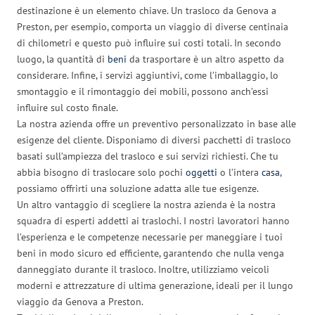
destinazione è un elemento chiave. Un trasloco da Genova a
Preston, per esempio, comporta un viaggio di diverse centinaia
di chilometri e questo può influire sui costi totali. In secondo
luogo, la quantità di
beni
da trasportare è un altro aspetto da
considerare. Infine, i servizi aggiuntivi, come l’imballaggio, lo
smontaggio e il rimontaggio dei mobili, possono anch’essi
influire sul costo finale.
La nostra azienda offre un preventivo personalizzato in base alle
esigenze del cliente. Disponiamo di diversi pacchetti di trasloco
basati sull’ampiezza del trasloco e sui servizi richiesti. Che tu
abbia bisogno di traslocare solo pochi
oggetti
o l’intera
casa
,
possiamo offrirti una soluzione adatta alle tue esigenze.
Un altro vantaggio di scegliere la nostra azienda è la nostra
squadra di esperti addetti ai traslochi. I nostri lavoratori hanno
l’esperienza e le competenze necessarie per maneggiare i tuoi
beni in modo sicuro ed efficiente, garantendo che nulla venga
danneggiato durante il trasloco. Inoltre, utilizziamo veicoli
moderni e attrezzature di ultima generazione, ideali per il lungo
viaggio da Genova a Preston.