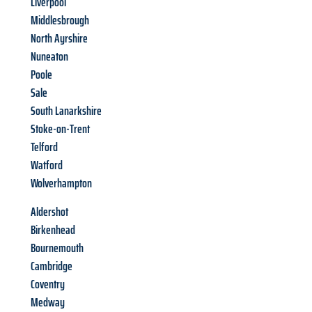
Liverpool
Middlesbrough
North Ayrshire
Nuneaton
Poole
Sale
South Lanarkshire
Stoke-on-Trent
Telford
Watford
Wolverhampton
Aldershot
Birkenhead
Bournemouth
Cambridge
Coventry
Medway