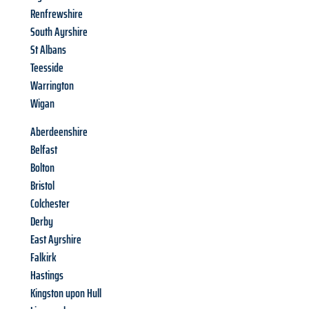
Renfrewshire
South Ayrshire
St Albans
Teesside
Warrington
Wigan
Aberdeenshire
Belfast
Bolton
Bristol
Colchester
Derby
East Ayrshire
Falkirk
Hastings
Kingston upon Hull