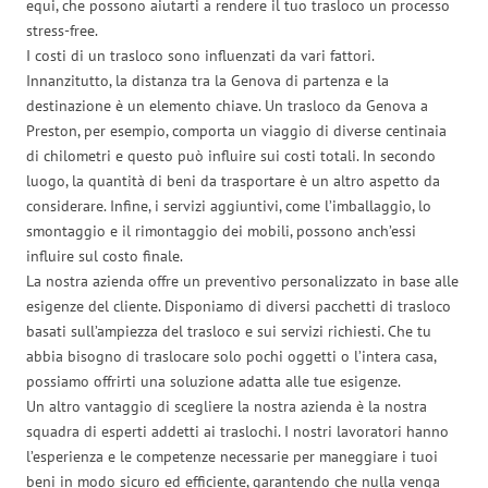
equi, che possono aiutarti a rendere il tuo trasloco un processo
stress-free.
I costi di un trasloco sono influenzati da vari fattori.
Innanzitutto, la distanza tra la Genova di partenza e la
destinazione è un elemento chiave. Un trasloco da Genova a
Preston, per esempio, comporta un viaggio di diverse centinaia
di chilometri e questo può influire sui costi totali. In secondo
luogo, la quantità di beni da trasportare è un altro aspetto da
considerare. Infine, i servizi aggiuntivi, come l’imballaggio, lo
smontaggio e il rimontaggio dei mobili, possono anch’essi
influire sul costo finale.
La nostra azienda offre un preventivo personalizzato in base alle
esigenze del cliente. Disponiamo di diversi pacchetti di trasloco
basati sull’ampiezza del trasloco e sui servizi richiesti. Che tu
abbia bisogno di traslocare solo pochi oggetti o l’intera casa,
possiamo offrirti una soluzione adatta alle tue esigenze.
Un altro vantaggio di scegliere la nostra azienda è la nostra
squadra di esperti addetti ai traslochi. I nostri lavoratori hanno
l’esperienza e le competenze necessarie per maneggiare i tuoi
beni in modo sicuro ed efficiente, garantendo che nulla venga