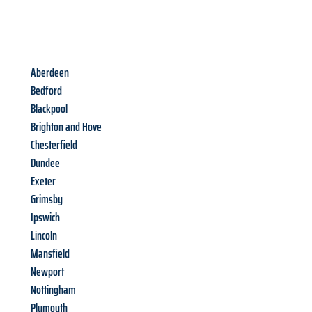
Aberdeen
Bedford
Blackpool
Brighton and Hove
Chesterfield
Dundee
Exeter
Grimsby
Ipswich
Lincoln
Mansfield
Newport
Nottingham
Plymouth