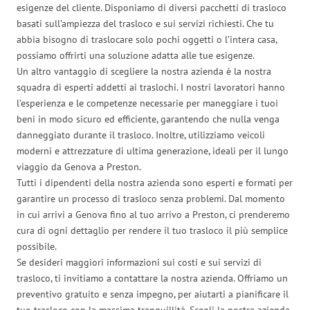
esigenze del cliente. Disponiamo di diversi pacchetti di trasloco
basati sull’ampiezza del trasloco e sui servizi richiesti. Che tu
abbia bisogno di traslocare solo pochi oggetti o l’intera casa,
possiamo offrirti una soluzione adatta alle tue esigenze.
Un altro vantaggio di scegliere la nostra azienda è la nostra
squadra di esperti addetti ai traslochi. I nostri lavoratori hanno
l’esperienza e le competenze necessarie per maneggiare i tuoi
beni in modo sicuro ed efficiente, garantendo che nulla venga
danneggiato durante il trasloco. Inoltre, utilizziamo veicoli
moderni e attrezzature di ultima generazione, ideali per il lungo
viaggio da Genova a Preston.
Tutti i dipendenti della nostra azienda sono esperti e formati per
garantire un processo di trasloco senza problemi. Dal momento
in cui arrivi a Genova fino al tuo arrivo a Preston, ci prenderemo
cura di ogni dettaglio per rendere il tuo trasloco il più semplice
possibile.
Se desideri maggiori informazioni sui costi e sui servizi di
trasloco, ti invitiamo a contattare la nostra azienda. Offriamo un
preventivo gratuito e senza impegno, per aiutarti a pianificare il
tuo trasloco con la massima tranquillità. Scegli la nostra azienda