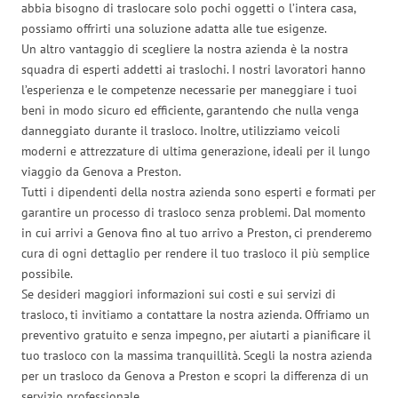
abbia bisogno di traslocare solo pochi oggetti o l’intera casa,
possiamo offrirti una soluzione adatta alle tue esigenze.
Un altro vantaggio di scegliere la nostra azienda è la nostra
squadra di esperti addetti ai traslochi. I nostri lavoratori hanno
l’esperienza e le competenze necessarie per maneggiare i tuoi
beni in modo sicuro ed efficiente, garantendo che nulla venga
danneggiato durante il trasloco. Inoltre, utilizziamo veicoli
moderni e attrezzature di ultima generazione, ideali per il lungo
viaggio da Genova a Preston.
Tutti i dipendenti della nostra azienda sono esperti e formati per
garantire un processo di trasloco senza problemi. Dal momento
in cui arrivi a Genova fino al tuo arrivo a Preston, ci prenderemo
cura di ogni dettaglio per rendere il tuo trasloco il più semplice
possibile.
Se desideri maggiori informazioni sui costi e sui servizi di
trasloco, ti invitiamo a contattare la nostra azienda. Offriamo un
preventivo gratuito e senza impegno, per aiutarti a pianificare il
tuo trasloco con la massima tranquillità. Scegli la nostra azienda
per un trasloco da Genova a Preston e scopri la differenza di un
servizio professionale.