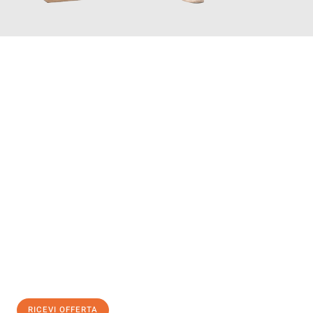
INFORMATI ORA
Scopri con Traslochi Genova quanto può essere
facile e senza
stress il tuo trasloco a Genova
. Il nostro team di esperti è
pronto ad assicurarti una transizione senza intoppi nella tua
nuova casa.
Ottieni subito
un'offerta non vincolante
e
risparmia € 100:
RICEVI OFFERTA
0299948957