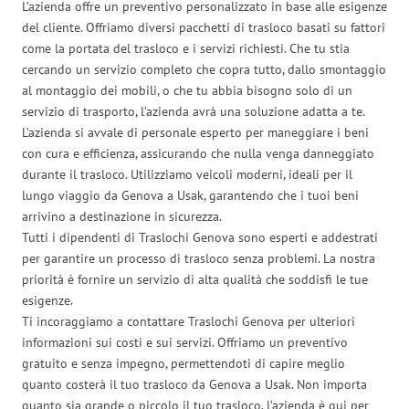
L’azienda offre un preventivo personalizzato in base alle esigenze
del cliente. Offriamo diversi pacchetti di trasloco basati su fattori
come la portata del trasloco e i servizi richiesti. Che tu stia
cercando un servizio completo che copra tutto, dallo smontaggio
al montaggio dei mobili, o che tu abbia bisogno solo di un
servizio di trasporto, l’azienda avrà una soluzione adatta a te.
L’azienda si avvale di personale esperto per maneggiare i beni
con cura e efficienza, assicurando che nulla venga danneggiato
durante il trasloco. Utilizziamo veicoli moderni, ideali per il
lungo viaggio da Genova a Usak, garantendo che i tuoi beni
arrivino a destinazione in sicurezza.
Tutti i dipendenti di Traslochi Genova sono esperti e addestrati
per garantire un processo di trasloco senza problemi. La nostra
priorità è fornire un servizio di alta qualità che soddisfi le tue
esigenze.
Ti incoraggiamo a contattare Traslochi Genova per ulteriori
informazioni sui costi e sui servizi. Offriamo un preventivo
gratuito e senza impegno, permettendoti di capire meglio
quanto costerà il tuo trasloco da Genova a Usak. Non importa
quanto sia grande o piccolo il tuo trasloco, l’azienda è qui per