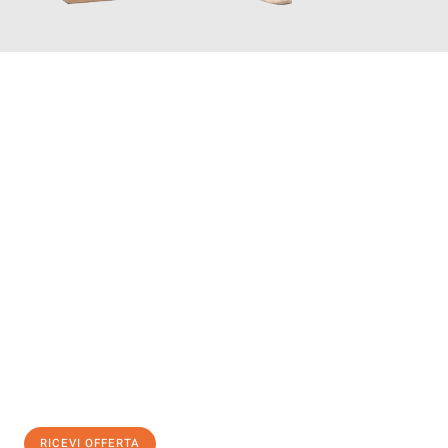
INFORMATI ORA
Scopri con Traslochi Genova quanto può essere
facile e senza
stress il tuo trasloco a Genova
. Il nostro team di esperti è
pronto ad assicurarti una transizione senza intoppi nella tua
nuova casa.
Ottieni subito
un'offerta non vincolante
e
risparmia € 100:
RICEVI OFFERTA
0299948957