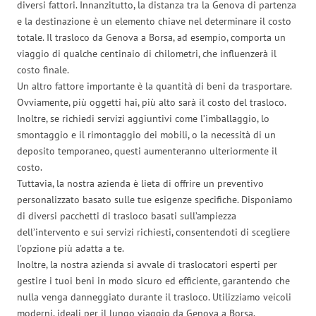
diversi fattori. Innanzitutto, la distanza tra la Genova di partenza
e la destinazione è un elemento chiave nel determinare il costo
totale. Il trasloco da Genova a Borsa, ad esempio, comporta un
viaggio di qualche centinaio di chilometri, che influenzerà il
costo finale.
Un altro fattore importante è la quantità di beni da trasportare.
Ovviamente, più oggetti hai, più alto sarà il costo del trasloco.
Inoltre, se richiedi servizi aggiuntivi come l’imballaggio, lo
smontaggio e il rimontaggio dei mobili, o la necessità di un
deposito temporaneo, questi aumenteranno ulteriormente il
costo.
Tuttavia, la nostra azienda è lieta di offrire un preventivo
personalizzato basato sulle tue esigenze specifiche. Disponiamo
di diversi pacchetti di trasloco basati sull’ampiezza
dell’intervento e sui servizi richiesti, consentendoti di scegliere
l’opzione più adatta a te.
Inoltre, la nostra azienda si avvale di traslocatori esperti per
gestire i tuoi beni in modo sicuro ed efficiente, garantendo che
nulla venga danneggiato durante il trasloco. Utilizziamo veicoli
moderni, ideali per il lungo viaggio da Genova a Borsa.