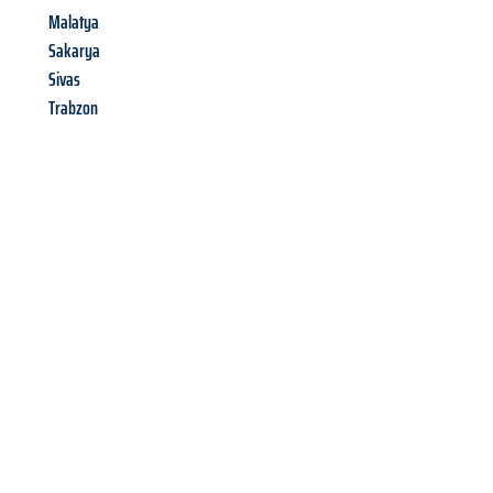
Malatya
Sakarya
Sivas
Trabzon
Richiedi ora la tua
offerta
al
miglior
prezzo !
Inviateci adesso la vostra richiesta non vincolante e
assicuratevi la vostra
offerta di trasloco per le vostre esigenze
a Genova
al miglior prezzo! Approfitta dell’occasione per
un
trasloco senza stress
e con il massimo comfort: