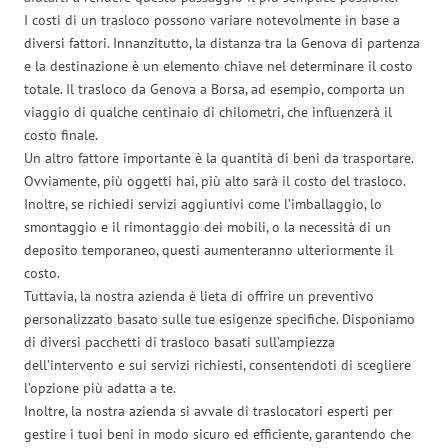
I costi di un trasloco possono variare notevolmente in base a
diversi fattori. Innanzitutto, la distanza tra la Genova di partenza
e la destinazione è un elemento chiave nel determinare il costo
totale. Il trasloco da Genova a Borsa, ad esempio, comporta un
viaggio di qualche centinaio di chilometri, che influenzerà il
costo finale.
Un altro fattore importante è la quantità di beni da trasportare.
Ovviamente, più oggetti hai, più alto sarà il costo del trasloco.
Inoltre, se richiedi servizi aggiuntivi come l’imballaggio, lo
smontaggio e il rimontaggio dei mobili, o la necessità di un
deposito temporaneo, questi aumenteranno ulteriormente il
costo.
Tuttavia, la nostra azienda è lieta di offrire un preventivo
personalizzato basato sulle tue esigenze specifiche. Disponiamo
di diversi pacchetti di trasloco basati sull’ampiezza
dell’intervento e sui servizi richiesti, consentendoti di scegliere
l’opzione più adatta a te.
Inoltre, la nostra azienda si avvale di traslocatori esperti per
gestire i tuoi beni in modo sicuro ed efficiente, garantendo che