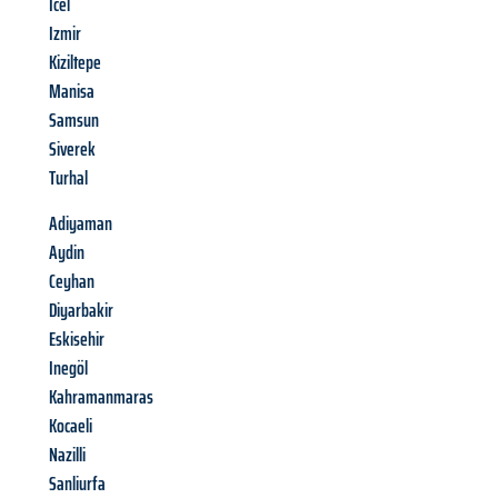
Icel
Izmir
Kiziltepe
Manisa
Samsun
Siverek
Turhal
Adiyaman
Aydin
Ceyhan
Diyarbakir
Eskisehir
Inegöl
Kahramanmaras
Kocaeli
Nazilli
Sanliurfa