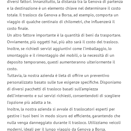
diversi fattori. Innanzitutto, la distanza tra la Genova di partenza
e la destinazione è un elemento chiave nel determinare il costo
totale. Il trasloco da Genova a Borsa, ad esempio, comporta un
viaggio di qualche centinaio di chilometri, che influenzerà il
costo finale.
Un altro fattore importante è la quantità di beni da trasportare.
Ovviamente, più oggetti hai, più alto sarà il costo del trasloco.
Inoltre, se richiedi servizi aggiuntivi come l’imballaggio, lo
smontaggio e il rimontaggio dei mobili, o la necessità di un
deposito temporaneo, questi aumenteranno ulteriormente il
costo.
Tuttavia, la nostra azienda è lieta di offrire un preventivo
personalizzato basato sulle tue esigenze specifiche. Disponiamo
di diversi pacchetti di trasloco basati sull’ampiezza
dell’intervento e sui servizi richiesti, consentendoti di scegliere
l’opzione più adatta a te.
Inoltre, la nostra azienda si avvale di traslocatori esperti per
gestire i tuoi beni in modo sicuro ed efficiente, garantendo che
nulla venga danneggiato durante il trasloco. Utilizziamo veicoli
moderni, ideali per il lungo viaggio da Genova a Borsa.