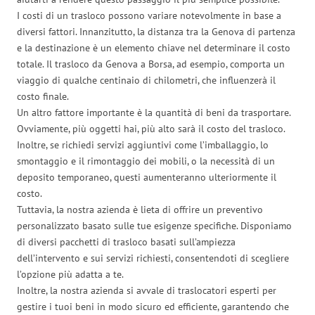
I costi di un trasloco possono variare notevolmente in base a
diversi fattori. Innanzitutto, la distanza tra la Genova di partenza
e la destinazione è un elemento chiave nel determinare il costo
totale. Il trasloco da Genova a Borsa, ad esempio, comporta un
viaggio di qualche centinaio di chilometri, che influenzerà il
costo finale.
Un altro fattore importante è la quantità di beni da trasportare.
Ovviamente, più oggetti hai, più alto sarà il costo del trasloco.
Inoltre, se richiedi servizi aggiuntivi come l’imballaggio, lo
smontaggio e il rimontaggio dei mobili, o la necessità di un
deposito temporaneo, questi aumenteranno ulteriormente il
costo.
Tuttavia, la nostra azienda è lieta di offrire un preventivo
personalizzato basato sulle tue esigenze specifiche. Disponiamo
di diversi pacchetti di trasloco basati sull’ampiezza
dell’intervento e sui servizi richiesti, consentendoti di scegliere
l’opzione più adatta a te.
Inoltre, la nostra azienda si avvale di traslocatori esperti per
gestire i tuoi beni in modo sicuro ed efficiente, garantendo che