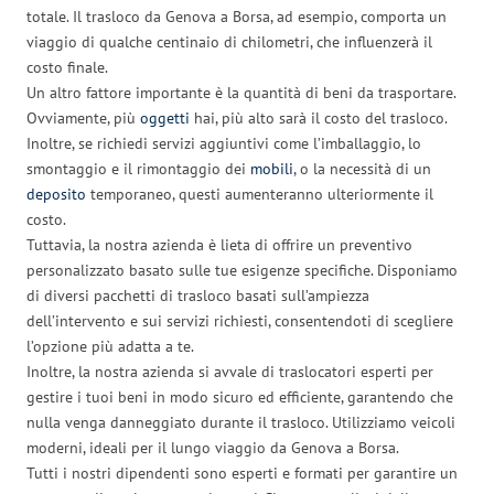
totale. Il trasloco da Genova a Borsa, ad esempio, comporta un
viaggio di qualche centinaio di chilometri, che influenzerà il
costo finale.
Un altro fattore importante è la quantità di beni da trasportare.
Ovviamente, più
oggetti
hai, più alto sarà il costo del trasloco.
Inoltre, se richiedi servizi aggiuntivi come l’imballaggio, lo
smontaggio e il rimontaggio dei
mobili
, o la necessità di un
deposito
temporaneo, questi aumenteranno ulteriormente il
costo.
Tuttavia, la nostra azienda è lieta di offrire un preventivo
personalizzato basato sulle tue esigenze specifiche. Disponiamo
di diversi pacchetti di trasloco basati sull’ampiezza
dell’intervento e sui servizi richiesti, consentendoti di scegliere
l’opzione più adatta a te.
Inoltre, la nostra azienda si avvale di traslocatori esperti per
gestire i tuoi beni in modo sicuro ed efficiente, garantendo che
nulla venga danneggiato durante il trasloco. Utilizziamo veicoli
moderni, ideali per il lungo viaggio da Genova a Borsa.
Tutti i nostri dipendenti sono esperti e formati per garantire un