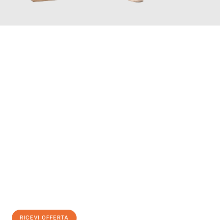
INFORMATI ORA
Scopri con Traslochi Genova quanto può essere
facile e senza
stress il tuo trasloco a Genova
. Il nostro team di esperti è
pronto ad assicurarti una transizione senza intoppi nella tua
nuova casa.
Ottieni subito
un'offerta non vincolante
e
risparmia € 100:
RICEVI OFFERTA
0299948957