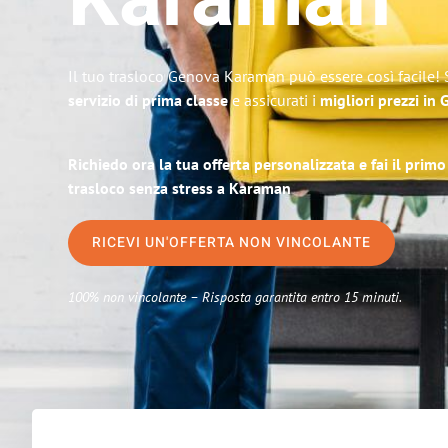
Karaman
Il tuo trasloco Genova Karaman può essere così facile! 
servizio di prima classe
e assicurati i
migliori prezzi in
Richiedo ora la tua offerta personalizzata e fai il prim
trasloco senza stress a Karaman
RICEVI UN'OFFERTA NON VINCOLANTE
100% non vincolante – Risposta garantita entro 15 minuti.