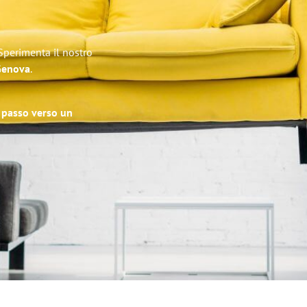
Sperimenta il nostro
 Genova
.
o passo verso un