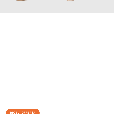
INFORMATI ORA
Scopri con Traslochi Genova quanto può essere
facile e senza
stress il tuo trasloco a Genova
. Il nostro team di esperti è
pronto ad assicurarti una transizione senza intoppi nella tua
nuova casa.
Ottieni subito
un'offerta non vincolante
e
risparmia € 100:
RICEVI OFFERTA
0299948957