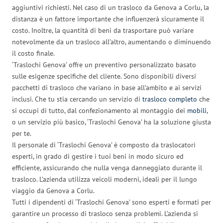
aggiuntivi richiesti. Nel caso di un trasloco da Genova a Corlu, la
distanza è un fattore importante che influenzerà sicuramente il
costo. Inoltre, la quantità di beni da trasportare può variare
notevolmente da un trasloco all’altro, aumentando o diminuendo
il costo finale.
‘Traslochi Genova’ offre un preventivo personalizzato basato
sulle esigenze specifiche del cliente. Sono disponibili diversi
pacchetti di trasloco che variano in base all’ambito e ai servizi
inclusi. Che tu stia cercando un servizio di
trasloco completo
che
si occupi di tutto, dal confezionamento al montaggio dei
mobili
,
o un servizio più basico, ‘Traslochi Genova’ ha la soluzione giusta
per te.
Il personale di ‘Traslochi Genova’ è composto da traslocatori
esperti, in grado di gestire i tuoi beni in modo sicuro ed
efficiente, assicurando che nulla venga danneggiato durante il
trasloco. L’azienda utilizza veicoli moderni, ideali per il lungo
viaggio da Genova a Corlu.
Tutti i dipendenti di ‘Traslochi Genova’ sono esperti e formati per
garantire un processo di trasloco senza problemi. L’azienda si