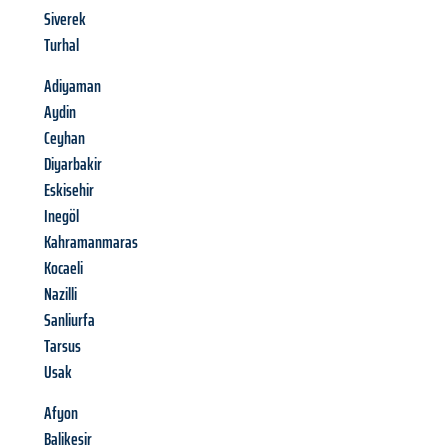
Siverek
Turhal
Adiyaman
Aydin
Ceyhan
Diyarbakir
Eskisehir
Inegöl
Kahramanmaras
Kocaeli
Nazilli
Sanliurfa
Tarsus
Usak
Afyon
Balikesir