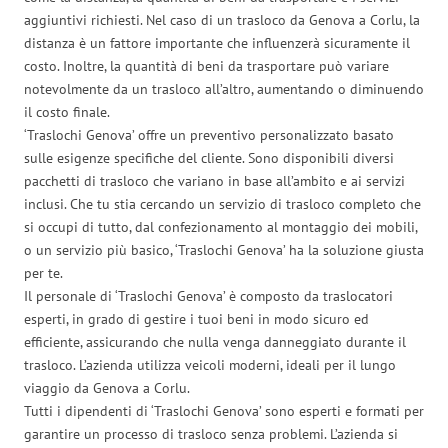
aggiuntivi richiesti. Nel caso di un trasloco da Genova a Corlu, la
distanza è un fattore importante che influenzerà sicuramente il
costo. Inoltre, la quantità di beni da trasportare può variare
notevolmente da un trasloco all’altro, aumentando o diminuendo
il costo finale.
‘Traslochi Genova’ offre un preventivo personalizzato basato
sulle esigenze specifiche del cliente. Sono disponibili diversi
pacchetti di trasloco che variano in base all’ambito e ai servizi
inclusi. Che tu stia cercando un servizio di trasloco completo che
si occupi di tutto, dal confezionamento al montaggio dei mobili,
o un servizio più basico, ‘Traslochi Genova’ ha la soluzione giusta
per te.
Il personale di ‘Traslochi Genova’ è composto da traslocatori
esperti, in grado di gestire i tuoi beni in modo sicuro ed
efficiente, assicurando che nulla venga danneggiato durante il
trasloco. L’azienda utilizza veicoli moderni, ideali per il lungo
viaggio da Genova a Corlu.
Tutti i dipendenti di ‘Traslochi Genova’ sono esperti e formati per
garantire un processo di trasloco senza problemi. L’azienda si