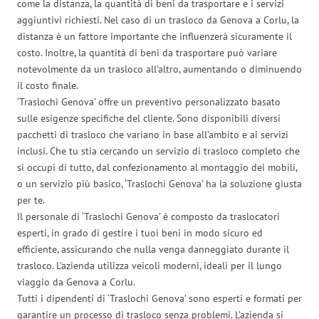
come la distanza, la quantità di beni da trasportare e i servizi
aggiuntivi richiesti. Nel caso di un trasloco da Genova a Corlu, la
distanza è un fattore importante che influenzerà sicuramente il
costo. Inoltre, la quantità di beni da trasportare può variare
notevolmente da un trasloco all’altro, aumentando o diminuendo
il costo finale.
‘Traslochi Genova’ offre un preventivo personalizzato basato
sulle esigenze specifiche del cliente. Sono disponibili diversi
pacchetti di trasloco che variano in base all’ambito e ai servizi
inclusi. Che tu stia cercando un servizio di trasloco completo che
si occupi di tutto, dal confezionamento al montaggio dei mobili,
o un servizio più basico, ‘Traslochi Genova’ ha la soluzione giusta
per te.
Il personale di ‘Traslochi Genova’ è composto da traslocatori
esperti, in grado di gestire i tuoi beni in modo sicuro ed
efficiente, assicurando che nulla venga danneggiato durante il
trasloco. L’azienda utilizza veicoli moderni, ideali per il lungo
viaggio da Genova a Corlu.
Tutti i dipendenti di ‘Traslochi Genova’ sono esperti e formati per
garantire un processo di trasloco senza problemi. L’azienda si