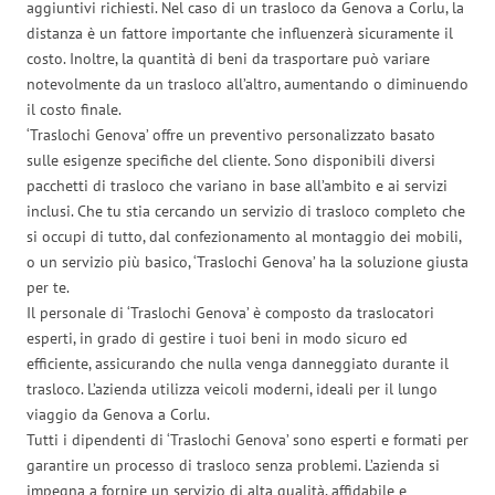
aggiuntivi richiesti. Nel caso di un trasloco da Genova a Corlu, la
distanza è un fattore importante che influenzerà sicuramente il
costo. Inoltre, la quantità di beni da trasportare può variare
notevolmente da un trasloco all’altro, aumentando o diminuendo
il costo finale.
‘Traslochi Genova’ offre un preventivo personalizzato basato
sulle esigenze specifiche del cliente. Sono disponibili diversi
pacchetti di trasloco che variano in base all’ambito e ai servizi
inclusi. Che tu stia cercando un servizio di trasloco completo che
si occupi di tutto, dal confezionamento al montaggio dei mobili,
o un servizio più basico, ‘Traslochi Genova’ ha la soluzione giusta
per te.
Il personale di ‘Traslochi Genova’ è composto da traslocatori
esperti, in grado di gestire i tuoi beni in modo sicuro ed
efficiente, assicurando che nulla venga danneggiato durante il
trasloco. L’azienda utilizza veicoli moderni, ideali per il lungo
viaggio da Genova a Corlu.
Tutti i dipendenti di ‘Traslochi Genova’ sono esperti e formati per
garantire un processo di trasloco senza problemi. L’azienda si
impegna a fornire un servizio di alta qualità, affidabile e