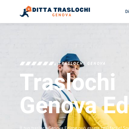
D
TRASLOCHI GENOVA
Traslochi
Genova
Ed
Il tuo trasloco Genova Edirne può essere così facile! Sp