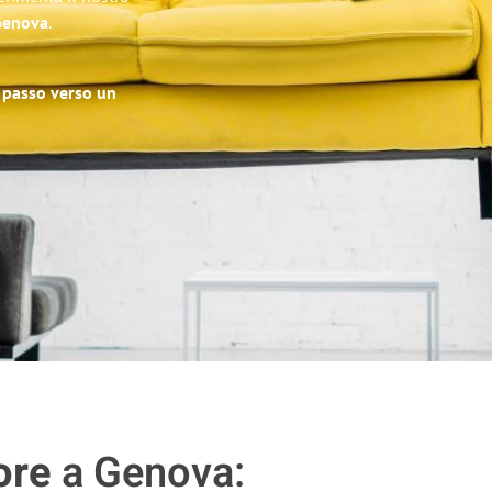
 Genova
.
o passo verso un
ore
a Genova: