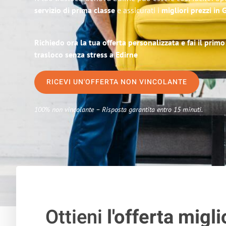
servizio di prima classe
e assicurati i
migliori prezzi in
Richiedo ora la tua offerta personalizzata e fai il prim
trasloco senza stress a Edirne
RICEVI UN'OFFERTA NON VINCOLANTE
100% non vincolante – Risposta garantita entro 15 minuti.
Ottieni
l'offerta migli