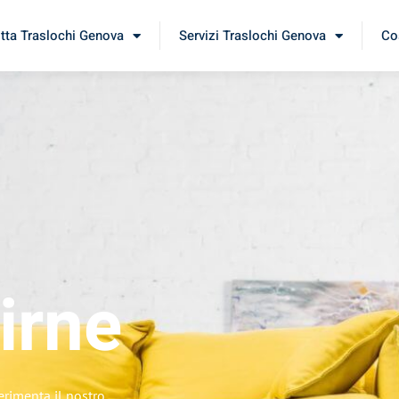
itta Traslochi Genova
Servizi Traslochi Genova
Cos
irne
erimenta il nostro