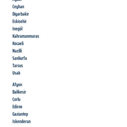
Ceyhan
Diyarbakir
Eskisehir
Inegöl
Kahramanmaras
Kocaeli
Nazilli
Sanliurfa
Tarsus
Usak
Afyon
Balikesir
Corlu
Edirne
Gaziantep
Iskenderun