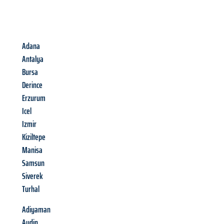
Adana
Antalya
Bursa
Derince
Erzurum
Icel
Izmir
Kiziltepe
Manisa
Samsun
Siverek
Turhal
Adiyaman
Aydin