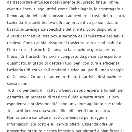
da trasportare influisce notevolmente sul prezzo finale. Infine,
eventuali servizi aggiuntivi, come l’imballaggio, lo smontaggio e
il montaggio dei mobili, possono aumentare il costo del trasloco.
L’azienda Traslochi Genova offre un preventivo personalizzato
basato sulle esigenze specifiche del cliente. Sono disponibili
diversi pacchetti di trasloco, a seconda dell’ampiezza e dei servizi
richiesti. Che tu abbia bisogno di trasferire solo alcuni mobili o
l’intera casa, Traslochi Genova ha la soluzione giusta per te.
Il team di Traslochi Genova è composto da personale esperto e
qualificato, in grado di gestire i tuoi beni con cura e efficienza.
L’azienda utilizza veicoli moderni e adeguati per il lungo viaggio
da Genova a Corum, garantendo che tutto arrivi a destinazione
senza danni.
Tutti i dipendenti di Traslochi Genova sono esperti e formati per
garantire un processo di trasloco fluido e senza stress. La loro
esperienza e professionalità sono un valore aggiunto che rende
Traslochi Genova una scelta affidabile per il tuo trasloco.
Non esitare a contattare Traslochi Genova per maggiori
informazioni sui costi e sui servizi offerti. L’azienda offre un
preventivo gratuito e senza impegno, per aiutarti a pianificare al