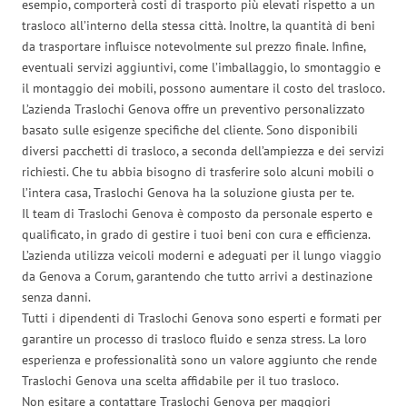
esempio, comporterà costi di trasporto più elevati rispetto a un
trasloco all’interno della stessa città. Inoltre, la quantità di beni
da trasportare influisce notevolmente sul prezzo finale. Infine,
eventuali servizi aggiuntivi, come l’imballaggio, lo smontaggio e
il montaggio dei mobili, possono aumentare il costo del trasloco.
L’azienda Traslochi Genova offre un preventivo personalizzato
basato sulle esigenze specifiche del cliente. Sono disponibili
diversi pacchetti di trasloco, a seconda dell’ampiezza e dei servizi
richiesti. Che tu abbia bisogno di trasferire solo alcuni mobili o
l’intera casa, Traslochi Genova ha la soluzione giusta per te.
Il team di Traslochi Genova è composto da personale esperto e
qualificato, in grado di gestire i tuoi beni con cura e efficienza.
L’azienda utilizza veicoli moderni e adeguati per il lungo viaggio
da Genova a Corum, garantendo che tutto arrivi a destinazione
senza danni.
Tutti i dipendenti di Traslochi Genova sono esperti e formati per
garantire un processo di trasloco fluido e senza stress. La loro
esperienza e professionalità sono un valore aggiunto che rende
Traslochi Genova una scelta affidabile per il tuo trasloco.
Non esitare a contattare Traslochi Genova per maggiori