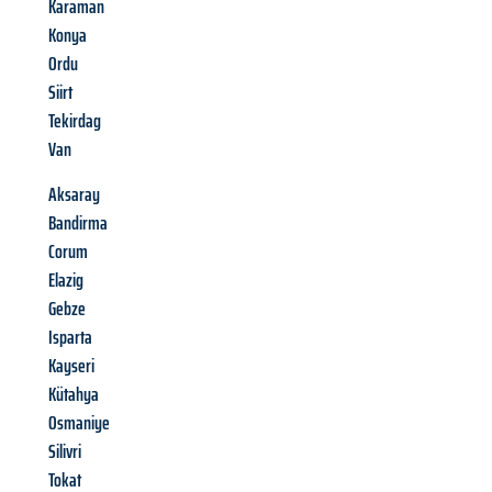
Karaman
Konya
Ordu
Siirt
Tekirdag
Van
Aksaray
Bandirma
Corum
Elazig
Gebze
Isparta
Kayseri
Kütahya
Osmaniye
Silivri
Tokat