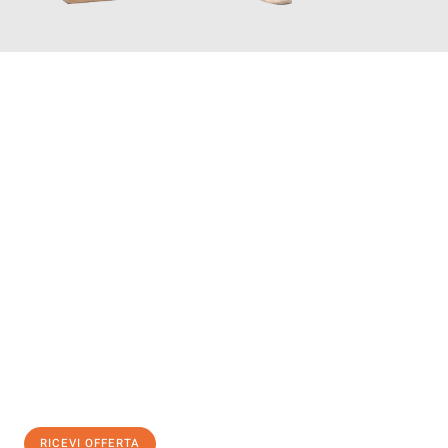
INFORMATI ORA
Scopri con Traslochi Genova quanto può essere
facile e senza
stress il tuo trasloco a Genova
. Il nostro team di esperti è
pronto ad assicurarti una transizione senza intoppi nella tua
nuova casa.
Ottieni subito
un'offerta non vincolante
e
risparmia € 100:
RICEVI OFFERTA
0299948957