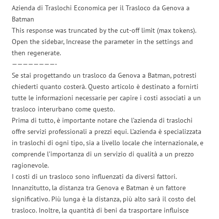
Azienda di Traslochi Economica per il Trasloco da Genova a
Batman
This response was truncated by the cut-off limit (max tokens).
Open the sidebar, Increase the parameter in the settings and
then regenerate.
————————-
Se stai progettando un trasloco da Genova a Batman, potresti
chiederti quanto costerà. Questo articolo è destinato a fornirti
tutte le informazioni necessarie per capire i costi associati a un
trasloco interurbano come questo.
Prima di tutto, è importante notare che l’azienda di traslochi
offre servizi professionali a prezzi equi. L’azienda è specializzata
in traslochi di ogni tipo, sia a livello locale che internazionale, e
comprende l’importanza di un servizio di qualità a un prezzo
ragionevole.
I costi di un trasloco sono influenzati da diversi fattori.
Innanzitutto, la distanza tra Genova e Batman è un fattore
significativo. Più lunga è la distanza, più alto sarà il costo del
trasloco. Inoltre, la quantità di beni da trasportare influisce