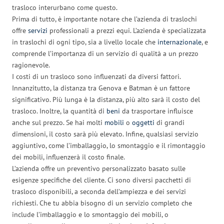
trasloco interurbano come questo.
Prima di tutto, è importante notare che l’azienda di traslochi
offre
servizi
professionali a prezzi equi. L’azienda è specializzata
in traslochi di ogni tipo, sia a livello locale che
internazionale
, e
comprende l’importanza di un servizio di qualità a un prezzo
ragionevole.
I costi di un trasloco sono influenzati da diversi fattori.
Innanzitutto, la distanza tra Genova e Batman è un fattore
significativo. Più lunga è la distanza, più alto sarà il costo del
trasloco. Inoltre, la quantità di
beni
da trasportare influisce
anche sul prezzo. Se hai molti
mobili
o
oggetti
di grandi
dimensioni, il costo sarà più elevato. Infine, qualsiasi servizio
aggiuntivo, come l’imballaggio, lo smontaggio e il rimontaggio
dei mobili, influenzerà il costo finale.
L’azienda offre un preventivo personalizzato basato sulle
esigenze specifiche del cliente. Ci sono diversi pacchetti di
trasloco disponibili, a seconda dell’ampiezza e dei servizi
richiesti. Che tu abbia bisogno di un servizio completo che
include l’imballaggio e lo smontaggio dei mobili, o