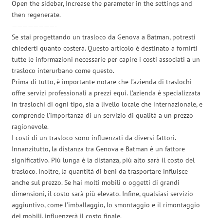
Open the sidebar, Increase the parameter in the settings and
then regenerate.
————————-
Se stai progettando un trasloco da Genova a Batman, potresti
chiederti quanto costerà. Questo articolo è destinato a fornirti
tutte le informazioni necessarie per capire i costi associati a un
trasloco interurbano come questo.
Prima di tutto, è importante notare che l’azienda di traslochi
offre servizi professionali a prezzi equi. L’azienda è specializzata
in traslochi di ogni tipo, sia a livello locale che internazionale, e
comprende l’importanza di un servizio di qualità a un prezzo
ragionevole.
I costi di un trasloco sono influenzati da diversi fattori.
Innanzitutto, la distanza tra Genova e Batman è un fattore
significativo. Più lunga è la distanza, più alto sarà il costo del
trasloco. Inoltre, la quantità di beni da trasportare influisce
anche sul prezzo. Se hai molti mobili o oggetti di grandi
dimensioni, il costo sarà più elevato. Infine, qualsiasi servizio
aggiuntivo, come l’imballaggio, lo smontaggio e il rimontaggio
dei mobili, influenzerà il costo finale.