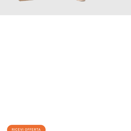
INFORMATI ORA
Scopri con Traslochi Genova quanto può essere
facile e senza
stress il tuo trasloco a Genova
. Il nostro team di esperti è
pronto ad assicurarti una transizione senza intoppi nella tua
nuova casa.
Ottieni subito
un'offerta non vincolante
e
risparmia € 100:
RICEVI OFFERTA
0299948957