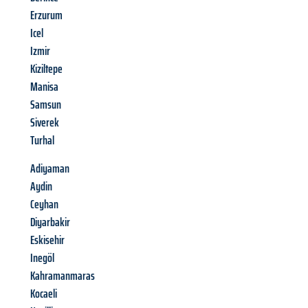
Erzurum
Icel
Izmir
Kiziltepe
Manisa
Samsun
Siverek
Turhal
Adiyaman
Aydin
Ceyhan
Diyarbakir
Eskisehir
Inegöl
Kahramanmaras
Kocaeli