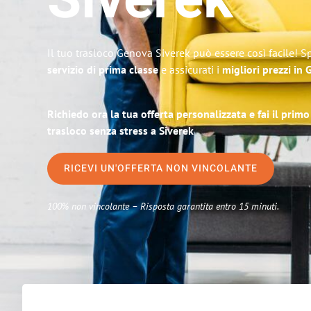
Siverek
Il tuo trasloco Genova Siverek può essere così facile! S
servizio di prima classe
e assicurati i
migliori prezzi in
Richiedo ora la tua offerta personalizzata e fai il prim
trasloco senza stress a Siverek
RICEVI UN'OFFERTA NON VINCOLANTE
100% non vincolante – Risposta garantita entro 15 minuti.