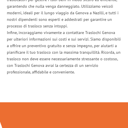
garantendo che nulla venga danneggiato. Utilizziamo veicoli
moderni, ideali per il lungo viaggio da Genova a Nazilli, e tutti i
nostri dipendenti sono esperti e addestrati per garantire un
processo di trasloco senza intoppi.
Infine, incoraggiamo vivamente a contattare Traslochi Genova
per ulteriori informazioni sui costi e sui servizi. Siamo disponibili
a offrire un preventivo gratuito e senza impegno, per aiutarti a
pianificare il tuo trasloco con la massima tranquillità. Ricorda, un
trasloco non deve essere necessariamente stressante o costoso,
con Traslochi Genova avrai la certezza di un servizio
professionale, affidabile e conveniente.
Traslochi Genova in numeri: