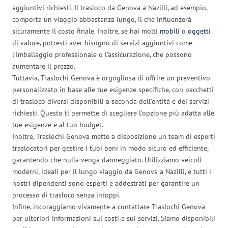
aggiuntivi richiesti. Il trasloco da Genova a Nazilli, ad esempio,
comporta un viaggio abbastanza lungo, il che influenzerà
sicuramente il costo finale. Inoltre, se hai molti
mobili
o
oggetti
di valore, potresti aver bisogno di servizi aggiuntivi come
l’imballaggio professionale o l’assicurazione, che possono
aumentare il prezzo.
Tuttavia, Traslochi Genova è orgogliosa di offrire un preventivo
personalizzato in base alle tue esigenze specifiche, con pacchetti
di trasloco diversi disponibili a seconda dell’entità e dei servizi
richiesti. Questo ti permette di scegliere l’opzione più adatta alle
tue esigenze e al tuo budget.
Inoltre, Traslochi Genova mette a disposizione un team di esperti
traslocatori per gestire i tuoi beni in modo sicuro ed efficiente,
garantendo che nulla venga danneggiato. Utilizziamo veicoli
moderni, ideali per il lungo viaggio da Genova a Nazilli, e tutti i
nostri dipendenti sono esperti e addestrati per garantire un
processo di trasloco senza intoppi.
Infine, incoraggiamo vivamente a contattare Traslochi Genova
per ulteriori informazioni sui costi e sui servizi. Siamo disponibili