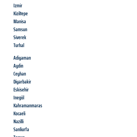
Izmir
Kiziltepe
Manisa
Samsun
Siverek
Turhal
Adiyaman
Aydin
Ceyhan
Diyarbakir
Eskisehir
Inegöl
Kahramanmaras
Kocaeli
Nazilli
Sanliurfa