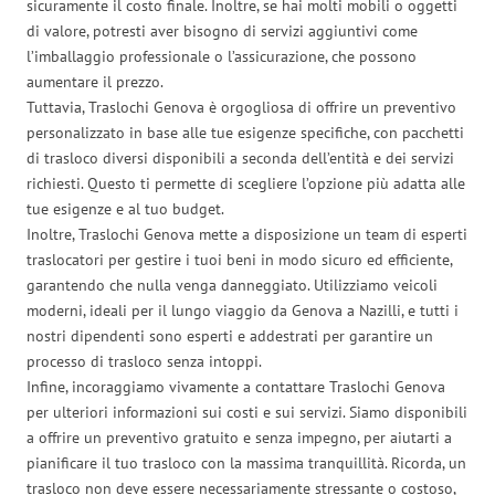
sicuramente il costo finale. Inoltre, se hai molti mobili o oggetti
di valore, potresti aver bisogno di servizi aggiuntivi come
l’imballaggio professionale o l’assicurazione, che possono
aumentare il prezzo.
Tuttavia, Traslochi Genova è orgogliosa di offrire un preventivo
personalizzato in base alle tue esigenze specifiche, con pacchetti
di trasloco diversi disponibili a seconda dell’entità e dei servizi
richiesti. Questo ti permette di scegliere l’opzione più adatta alle
tue esigenze e al tuo budget.
Inoltre, Traslochi Genova mette a disposizione un team di esperti
traslocatori per gestire i tuoi beni in modo sicuro ed efficiente,
garantendo che nulla venga danneggiato. Utilizziamo veicoli
moderni, ideali per il lungo viaggio da Genova a Nazilli, e tutti i
nostri dipendenti sono esperti e addestrati per garantire un
processo di trasloco senza intoppi.
Infine, incoraggiamo vivamente a contattare Traslochi Genova
per ulteriori informazioni sui costi e sui servizi. Siamo disponibili
a offrire un preventivo gratuito e senza impegno, per aiutarti a
pianificare il tuo trasloco con la massima tranquillità. Ricorda, un
trasloco non deve essere necessariamente stressante o costoso,