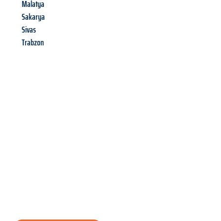
Malatya
Sakarya
Sivas
Trabzon
Richiedi ora la tua
offerta
al
miglior
prezzo !
Inviateci adesso la vostra richiesta non vincolante e
assicuratevi la vostra
offerta di trasloco per le vostre esigenze
a Genova
al miglior prezzo! Approfitta dell’occasione per
un
trasloco senza stress
e con il massimo comfort: