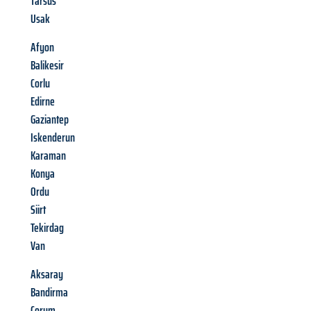
Tarsus
Usak
Afyon
Balikesir
Corlu
Edirne
Gaziantep
Iskenderun
Karaman
Konya
Ordu
Siirt
Tekirdag
Van
Aksaray
Bandirma
Corum