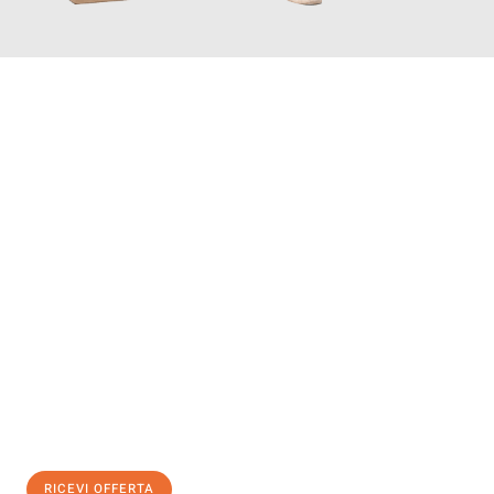
INFORMATI ORA
Scopri con Traslochi Genova quanto può essere
facile e senza
stress il tuo trasloco a Genova
. Il nostro team di esperti è
pronto ad assicurarti una transizione senza intoppi nella tua
nuova casa.
Ottieni subito
un'offerta non vincolante
e
risparmia € 100:
RICEVI OFFERTA
0299948957