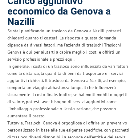
Carico aggiuntivo
economico da Genova a
Nazilli
Se stai pianificando un trasloco da Genova a Nazilli, potresti
chiederti quanto ti costerà. La risposta a questa domanda
dipende da diversi fattori, ma l’azienda di traslochi Traslochi
Genova è qui per aiutarti a capire meglio i costi e offrirti un
servizio professionale a prezzi equi.
In generale, i costi di un trasloco sono influenzati da vari fattori
come la distanza, la quantità di beni da trasportare e i servizi
aggiuntivi richiesti. Il trasloco da Genova a Nazilli, ad esempio,
comporta un viaggio abbastanza lungo, il che influenzerà
sicuramente il costo finale. Inoltre, se hai molti mobili o oggetti
di valore, potresti aver bisogno di servizi aggiuntivi come
l’imballaggio professionale o l’assicurazione, che possono
aumentare il prezzo.
Tuttavia, Traslochi Genova è orgogliosa di offrire un preventivo
personalizzato in base alle tue esigenze specifiche, con pacchetti
di trasloco diversi disponibili a seconda dell’entità e dei servizi