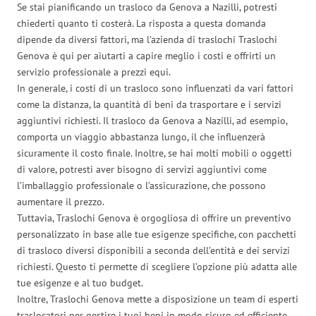
Se stai pianificando un trasloco da Genova a Nazilli, potresti
chiederti quanto ti costerà. La risposta a questa domanda
dipende da diversi fattori, ma l’azienda di traslochi Traslochi
Genova è qui per aiutarti a capire meglio i costi e offrirti un
servizio professionale a prezzi equi.
In generale, i costi di un trasloco sono influenzati da vari fattori
come la distanza, la quantità di beni da trasportare e i servizi
aggiuntivi richiesti. Il trasloco da Genova a Nazilli, ad esempio,
comporta un viaggio abbastanza lungo, il che influenzerà
sicuramente il costo finale. Inoltre, se hai molti mobili o oggetti
di valore, potresti aver bisogno di servizi aggiuntivi come
l’imballaggio professionale o l’assicurazione, che possono
aumentare il prezzo.
Tuttavia, Traslochi Genova è orgogliosa di offrire un preventivo
personalizzato in base alle tue esigenze specifiche, con pacchetti
di trasloco diversi disponibili a seconda dell’entità e dei servizi
richiesti. Questo ti permette di scegliere l’opzione più adatta alle
tue esigenze e al tuo budget.
Inoltre, Traslochi Genova mette a disposizione un team di esperti
traslocatori per gestire i tuoi beni in modo sicuro ed efficiente,