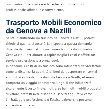
con Traslochi Genova avrai la certezza di un servizio
professionale, affidabile e conveniente.
Trasporto Mobili Economico
da Genova a Nazilli
Se stai pianificando un trasloco da Genova a Nazilli, potresti
chiederti quanto ti costerà. La risposta a questa domanda
dipende da diversi fattori, ma l’azienda di traslochi Traslochi
Genova è qui per aiutarti a capire meglio i costi e offrirti un
servizio professionale a prezzi equi.
In generale, i costi di un trasloco sono influenzati da vari fattori
come la distanza, la quantità di beni da trasportare e i servizi
aggiuntivi richiesti. Il trasloco da Genova a Nazilli, ad esempio,
comporta un viaggio abbastanza lungo, il che influenzerà
sicuramente il costo finale. Inoltre, se hai molti mobili o oggetti
di valore, potresti aver bisogno di servizi aggiuntivi come
l’imballaggio professionale o l’assicurazione, che possono
aumentare il prezzo.