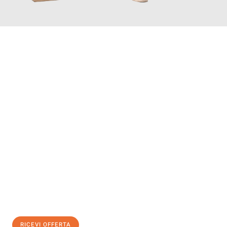
INFORMATI ORA
Scopri con Traslochi Genova quanto può essere
facile e senza
stress il tuo trasloco a Genova
. Il nostro team di esperti è
pronto ad assicurarti una transizione senza intoppi nella tua
nuova casa.
Ottieni subito
un'offerta non vincolante
e
risparmia € 100:
RICEVI OFFERTA
0299948957