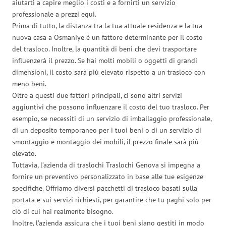
aiutarti a capire meglio i costi e a fornirti un servizio
professionale a prezzi equi.
Prima di tutto, la distanza tra la tua attuale residenza e la tua
nuova casa a Osmaniye è un fattore determinante per il costo
del trasloco. Inoltre, la quantità di beni che devi trasportare
influenzerà il prezzo. Se hai molti mobili o oggetti di grandi
dimensioni, il costo sarà più elevato rispetto a un trasloco con
meno beni.
Oltre a questi due fattori principali, ci sono altri servizi
aggiuntivi che possono influenzare il costo del tuo trasloco. Per
esempio, se necessiti di un servizio di imballaggio professionale,
di un deposito temporaneo per i tuoi beni o di un servizio di
smontaggio e montaggio dei mobili, il prezzo finale sarà più
elevato.
Tuttavia, l’azienda di traslochi Traslochi Genova si impegna a
fornire un preventivo personalizzato in base alle tue esigenze
specifiche. Offriamo diversi pacchetti di trasloco basati sulla
portata e sui servizi richiesti, per garantire che tu paghi solo per
ciò di cui hai realmente bisogno.
Inoltre, l’azienda assicura che i tuoi beni siano gestiti in modo