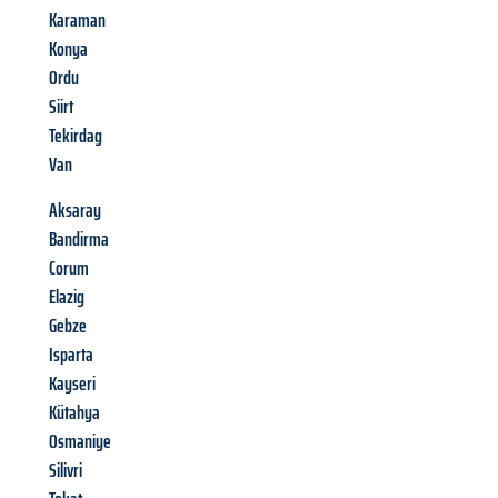
Karaman
Konya
Ordu
Siirt
Tekirdag
Van
Aksaray
Bandirma
Corum
Elazig
Gebze
Isparta
Kayseri
Kütahya
Osmaniye
Silivri