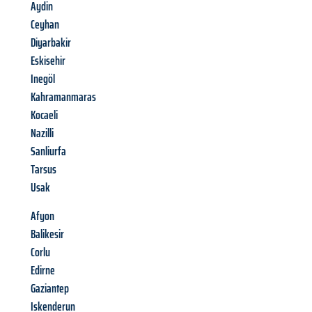
Aydin
Ceyhan
Diyarbakir
Eskisehir
Inegöl
Kahramanmaras
Kocaeli
Nazilli
Sanliurfa
Tarsus
Usak
Afyon
Balikesir
Corlu
Edirne
Gaziantep
Iskenderun