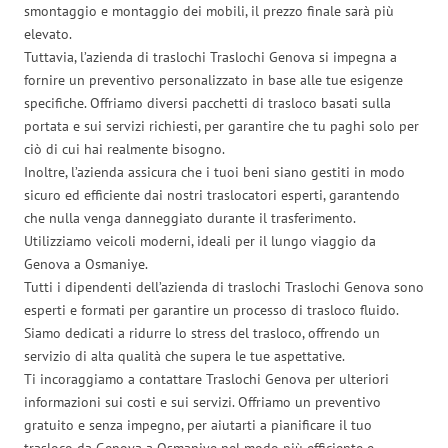
smontaggio e montaggio dei mobili, il prezzo finale sarà più
elevato.
Tuttavia, l’azienda di traslochi Traslochi Genova si impegna a
fornire un preventivo personalizzato in base alle tue esigenze
specifiche. Offriamo diversi pacchetti di trasloco basati sulla
portata e sui servizi richiesti, per garantire che tu paghi solo per
ciò di cui hai realmente bisogno.
Inoltre, l’azienda assicura che i tuoi beni siano gestiti in modo
sicuro ed efficiente dai nostri traslocatori esperti, garantendo
che nulla venga danneggiato durante il trasferimento.
Utilizziamo veicoli moderni, ideali per il lungo viaggio da
Genova a Osmaniye.
Tutti i dipendenti dell’azienda di traslochi Traslochi Genova sono
esperti e formati per garantire un processo di trasloco fluido.
Siamo dedicati a ridurre lo stress del trasloco, offrendo un
servizio di alta qualità che supera le tue aspettative.
Ti incoraggiamo a contattare Traslochi Genova per ulteriori
informazioni sui costi e sui servizi. Offriamo un preventivo
gratuito e senza impegno, per aiutarti a pianificare il tuo
trasloco da Genova a Osmaniye nel modo più efficiente e