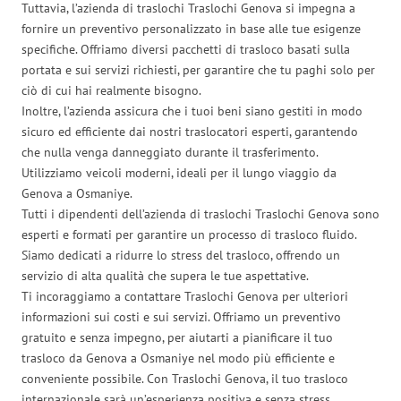
Tuttavia, l’azienda di traslochi Traslochi Genova si impegna a
fornire un preventivo personalizzato in base alle tue esigenze
specifiche. Offriamo diversi pacchetti di trasloco basati sulla
portata e sui servizi richiesti, per garantire che tu paghi solo per
ciò di cui hai realmente bisogno.
Inoltre, l’azienda assicura che i tuoi beni siano gestiti in modo
sicuro ed efficiente dai nostri traslocatori esperti, garantendo
che nulla venga danneggiato durante il trasferimento.
Utilizziamo veicoli moderni, ideali per il lungo viaggio da
Genova a Osmaniye.
Tutti i dipendenti dell’azienda di traslochi Traslochi Genova sono
esperti e formati per garantire un processo di trasloco fluido.
Siamo dedicati a ridurre lo stress del trasloco, offrendo un
servizio di alta qualità che supera le tue aspettative.
Ti incoraggiamo a contattare Traslochi Genova per ulteriori
informazioni sui costi e sui servizi. Offriamo un preventivo
gratuito e senza impegno, per aiutarti a pianificare il tuo
trasloco da Genova a Osmaniye nel modo più efficiente e
conveniente possibile. Con Traslochi Genova, il tuo trasloco
internazionale sarà un’esperienza positiva e senza stress.