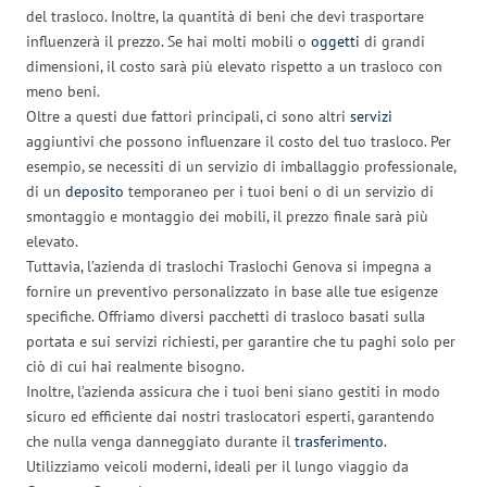
del trasloco. Inoltre, la quantità di beni che devi trasportare
influenzerà il prezzo. Se hai molti mobili o
oggetti
di grandi
dimensioni, il costo sarà più elevato rispetto a un trasloco con
meno beni.
Oltre a questi due fattori principali, ci sono altri
servizi
aggiuntivi che possono influenzare il costo del tuo trasloco. Per
esempio, se necessiti di un servizio di imballaggio professionale,
di un
deposito
temporaneo per i tuoi beni o di un servizio di
smontaggio e montaggio dei mobili, il prezzo finale sarà più
elevato.
Tuttavia, l’azienda di traslochi Traslochi Genova si impegna a
fornire un preventivo personalizzato in base alle tue esigenze
specifiche. Offriamo diversi pacchetti di trasloco basati sulla
portata e sui servizi richiesti, per garantire che tu paghi solo per
ciò di cui hai realmente bisogno.
Inoltre, l’azienda assicura che i tuoi beni siano gestiti in modo
sicuro ed efficiente dai nostri traslocatori esperti, garantendo
che nulla venga danneggiato durante il
trasferimento
.
Utilizziamo veicoli moderni, ideali per il lungo viaggio da