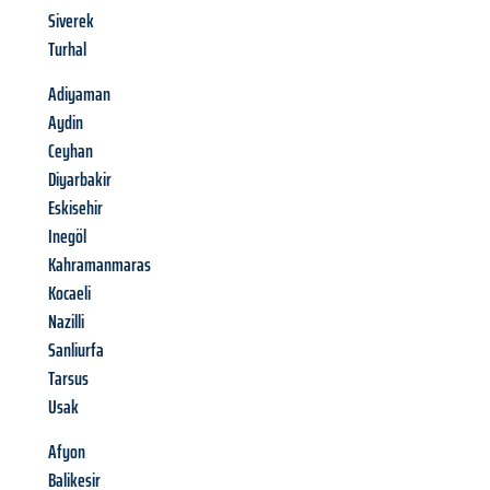
Siverek
Turhal
Adiyaman
Aydin
Ceyhan
Diyarbakir
Eskisehir
Inegöl
Kahramanmaras
Kocaeli
Nazilli
Sanliurfa
Tarsus
Usak
Afyon
Balikesir