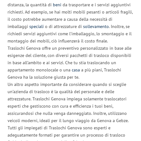
distanza, la quantità di
beni
da trasportare e i servizi aggiuntivi
richiesti. Ad esempio, se hai molti mobili pesanti o articoli fragili,
il costo potrebbe aumentare a causa della necessità di
imballaggi
speciali
o di attrezzature di
sollevamento
. Inoltre, se
richiedi servizi aggiuntivi come l’imballaggio, lo smontaggio e il
montaggio dei mobili, ciò influenzerà il costo finale.
Traslochi Genova offre un preventivo personalizzato in base alle
esigenze del cliente, con diversi pacchetti di trasloco disponibili
in base all’ambito e ai servizi. Che tu stia traslocando un
appartamento monolocale o una
casa
a più piani, Traslochi
Genova ha la soluzione giusta per te.
Un altro aspetto importante da considerare quando si sceglie
un’azienda di trasloco è la qualità del personale e delle
attrezzature. Traslochi Genova impiega solamente traslocatori
esperti che gestiscono con cura e efficienza i tuoi beni,
assicurandosi che nulla venga danneggiato. Inoltre, utilizzano
veicoli moderni, ideali per il lungo viaggio da Genova a Gebze.
Tutti gli impiegati di Traslochi Genova sono esperti e
adeguatamente formati per garantire un processo di trasloco