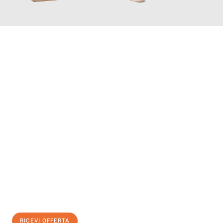
INFORMATI ORA
Scopri con Traslochi Genova quanto può essere
facile e senza
stress il tuo trasloco a Genova
. Il nostro team di esperti è
pronto ad assicurarti una transizione senza intoppi nella tua
nuova casa.
Ottieni subito
un'offerta non vincolante
e
risparmia € 100:
RICEVI OFFERTA
0299948957