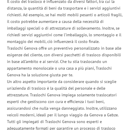
Il costo del trasloco è influenzato da diversi fattori, tra cui la
distanza, la quantità di beni da trasportare e i servizi aggiuntivi
richiesti. Ad esempio, se hai molti mobili pesanti o articoli fragili,
il costo potrebbe aumentare a causa della necessità di
imballaggi speciali o di attrezzature di sollevamento. Inoltre, se
richiedi servizi aggiuntivi come l’imballaggio, lo smontaggio e il
montaggio dei mobili, ciò influenzerà il costo finale.
Traslochi Genova offre un preventivo personalizzato in base alle
esigenze del cliente, con diversi pacchetti di trasloco disponibili
in base all’ambito e ai servizi. Che tu stia traslocando un
appartamento monolocale o una casa a più piani, Traslochi
Genova ha la soluzione giusta per te.
Un altro aspetto importante da considerare quando si sceglie
un’azienda di trasloco è la qualità del personale e delle
attrezzature. Traslochi Genova impiega solamente traslocatori
esperti che gestiscono con cura e efficienza i tuoi beni,
assicurandosi che nulla venga danneggiato. Inoltre, utilizzano
veicoli moderni, ideali per il lungo viaggio da Genova a Gebze.
Tutti gli impiegati di Traslochi Genova sono esperti e
adeguatamente formati per garantire un processo di trasloco