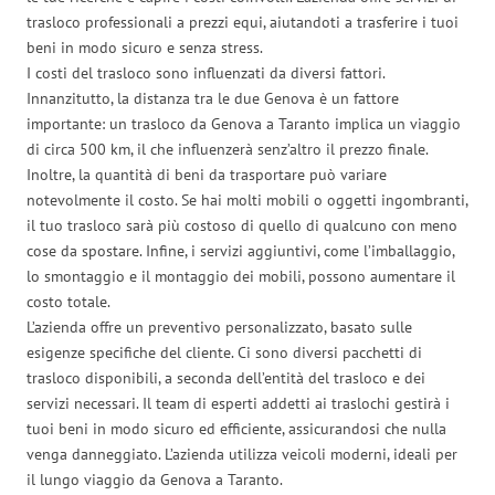
trasloco professionali a prezzi equi, aiutandoti a trasferire i tuoi
beni in modo sicuro e senza stress.
I costi del trasloco sono influenzati da diversi fattori.
Innanzitutto, la distanza tra le due Genova è un fattore
importante: un trasloco da Genova a Taranto implica un viaggio
di circa 500 km, il che influenzerà senz’altro il prezzo finale.
Inoltre, la quantità di beni da trasportare può variare
notevolmente il costo. Se hai molti mobili o oggetti ingombranti,
il tuo trasloco sarà più costoso di quello di qualcuno con meno
cose da spostare. Infine, i servizi aggiuntivi, come l’imballaggio,
lo smontaggio e il montaggio dei mobili, possono aumentare il
costo totale.
L’azienda offre un preventivo personalizzato, basato sulle
esigenze specifiche del cliente. Ci sono diversi pacchetti di
trasloco disponibili, a seconda dell’entità del trasloco e dei
servizi necessari. Il team di esperti addetti ai traslochi gestirà i
tuoi beni in modo sicuro ed efficiente, assicurandosi che nulla
venga danneggiato. L’azienda utilizza veicoli moderni, ideali per
il lungo viaggio da Genova a Taranto.