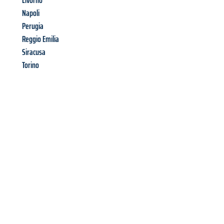
Livorno
Napoli
Perugia
Reggio Emilia
Siracusa
Torino
Richiedi ora la tua
offerta
al
miglior
prezzo !
Inviateci adesso la vostra richiesta non vincolante e
assicuratevi la vostra
offerta di trasloco per le vostre esigenze
a Genova
al miglior prezzo! Approfitta dell’occasione per