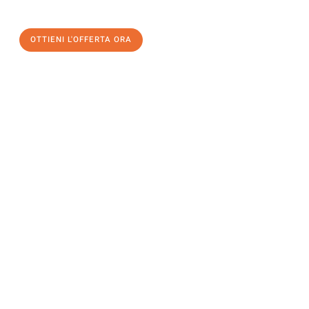
un
trasloco senza stress
e con il massimo comfort:
OTTIENI L'OFFERTA ORA