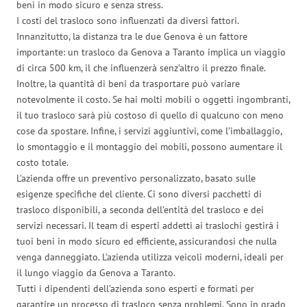
beni in modo sicuro e senza stress.
I costi del trasloco sono influenzati da diversi fattori.
Innanzitutto, la distanza tra le due Genova è un fattore
importante: un trasloco da Genova a Taranto implica un viaggio
di circa 500 km, il che influenzerà senz’altro il prezzo finale.
Inoltre, la quantità di beni da trasportare può variare
notevolmente il costo. Se hai molti mobili o oggetti ingombranti,
il tuo trasloco sarà più costoso di quello di qualcuno con meno
cose da spostare. Infine, i servizi aggiuntivi, come l’imballaggio,
lo smontaggio e il montaggio dei mobili, possono aumentare il
costo totale.
L’azienda offre un preventivo personalizzato, basato sulle
esigenze specifiche del cliente. Ci sono diversi pacchetti di
trasloco disponibili, a seconda dell’entità del trasloco e dei
servizi necessari. Il team di esperti addetti ai traslochi gestirà i
tuoi beni in modo sicuro ed efficiente, assicurandosi che nulla
venga danneggiato. L’azienda utilizza veicoli moderni, ideali per
il lungo viaggio da Genova a Taranto.
Tutti i dipendenti dell’azienda sono esperti e formati per
garantire un processo di trasloco senza problemi. Sono in grado