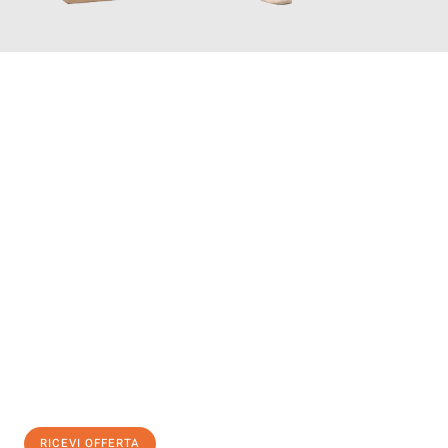
INFORMATI ORA
Scopri con Traslochi Genova quanto può essere
facile e senza
stress il tuo trasloco a Genova
. Il nostro team di esperti è
pronto ad assicurarti una transizione senza intoppi nella tua
nuova casa.
Ottieni subito
un'offerta non vincolante
e
risparmia € 100:
RICEVI OFFERTA
0299948957