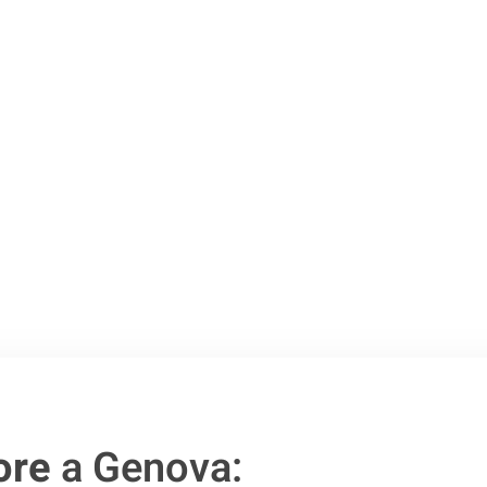
o passo verso un
ore
a Genova: