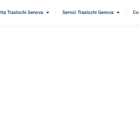
itta Traslochi Genova
Servizi Traslochi Genova
Cos
rlì
rimenta il nostro
servizio