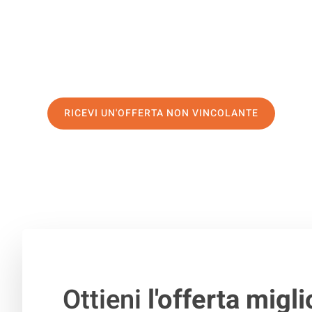
di prima classe
e assicurati i
migliori prezzi in Genova
.
Richiedo ora la tua offerta personalizzata e fai il prim
trasloco senza stress a Forlì
RICEVI UN'OFFERTA NON VINCOLANTE
100% non vincolante – Risposta garantita entro 15 minuti.
Ottieni
l'offerta migli