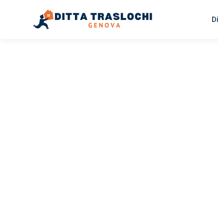
D
TRASLOCHI GENOVA
Traslochi
Genova
Fo
Il tuo trasloco Genova Forlì può essere così facile! Spe