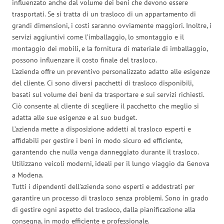
influenzato anche dal volume dei beni che devono essere
trasportati. Se si tratta di un trasloco di un appartamento di
grandi dimensioni, i costi saranno ovviamente maggiori. Inoltre, i
servizi aggiuntivi come l’imballaggio, lo smontaggio e il
montaggio dei mobili, e la fornitura di materiale di imballaggio,
possono influenzare il costo finale del trasloco.
L’azienda offre un preventivo personalizzato adatto alle esigenze
del cliente. Ci sono diversi pacchetti di trasloco disponibili,
basati sul volume dei beni da trasportare e sui servizi richiesti.
Ciò consente al cliente di scegliere il pacchetto che meglio si
adatta alle sue esigenze e al suo budget.
L’azienda mette a disposizione addetti al trasloco esperti e
affidabili per gestire i beni in modo sicuro ed efficiente,
garantendo che nulla venga danneggiato durante il trasloco.
Utilizzano veicoli moderni, ideali per il lungo viaggio da Genova
a Modena.
Tutti i dipendenti dell’azienda sono esperti e addestrati per
garantire un processo di trasloco senza problemi. Sono in grado
di gestire ogni aspetto del trasloco, dalla pianificazione alla
consegna, in modo efficiente e professionale.