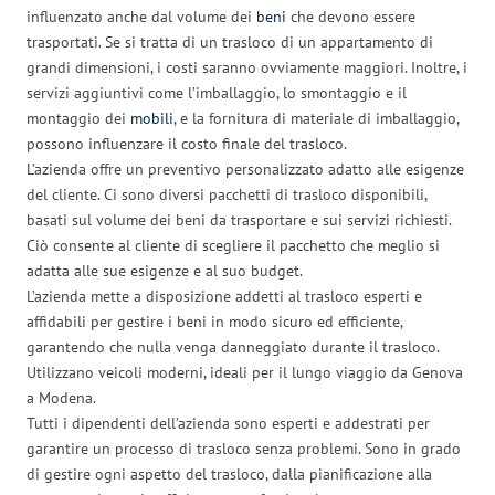
influenzato anche dal volume dei
beni
che devono essere
trasportati. Se si tratta di un trasloco di un appartamento di
grandi dimensioni, i costi saranno ovviamente maggiori. Inoltre, i
servizi aggiuntivi come l’imballaggio, lo smontaggio e il
montaggio dei
mobili
, e la fornitura di materiale di imballaggio,
possono influenzare il costo finale del trasloco.
L’azienda offre un preventivo personalizzato adatto alle esigenze
del cliente. Ci sono diversi pacchetti di trasloco disponibili,
basati sul volume dei beni da trasportare e sui servizi richiesti.
Ciò consente al cliente di scegliere il pacchetto che meglio si
adatta alle sue esigenze e al suo budget.
L’azienda mette a disposizione addetti al trasloco esperti e
affidabili per gestire i beni in modo sicuro ed efficiente,
garantendo che nulla venga danneggiato durante il trasloco.
Utilizzano veicoli moderni, ideali per il lungo viaggio da Genova
a Modena.
Tutti i dipendenti dell’azienda sono esperti e addestrati per
garantire un processo di trasloco senza problemi. Sono in grado
di gestire ogni aspetto del trasloco, dalla pianificazione alla