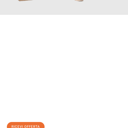
INFORMATI ORA
Scopri con Traslochi Genova quanto può essere
facile e senza
stress il tuo trasloco a Genova
. Il nostro team di esperti è
pronto ad assicurarti una transizione senza intoppi nella tua
nuova casa.
Ottieni subito
un'offerta non vincolante
e
risparmia € 100:
RICEVI OFFERTA
0299948957