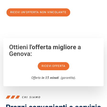
verso un trasloco senza stress a Giugliano in Campania
RICEVI UN'OFFERTA NON VINCOLANTE
100% non vincolante – Risposta garantita entro 15 minuti.
Ottieni
l'offerta migliore
a
Genova:
RICEVI OFFERTA
Offerta
in 15 minuti
(garantita).
CHI SIAMO