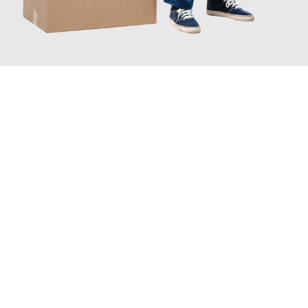
INFORMATI ORA
Scopri con Traslochi Genova quanto può essere
facile e senza
stress il tuo trasloco a Genova
. Il nostro team di esperti è
pronto ad assicurarti una transizione senza intoppi nella tua
nuova casa.
Ottieni subito
un'offerta non vincolante
e
risparmia € 100: