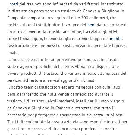
I
costi
del trasloco sono influenzati da vari fattori. Innanzitutto,
la distanza da percorrere: un trasloco da Genova a Giugliano in
Campania comporta un viaggio di oltre 200 chilometri, che
incide sui costi totali. Inoltre, il volume dei
beni
da trasportare è
un altro elemento da considerare. Infine, i servizi aggiuntivi,
come l’imballaggio, lo smontaggio e il rimontaggio dei
mobili
,
l’assicurazione e i permessi di sosta, possono aumentare il prezzo
finale.
La nostra azienda offre un preventivo personalizzato, basato
sulle esigenze specifiche del cliente. Abbiamo a disposizione
diversi pacchetti di trasloco, che variano in base all’ampiezza del
servizio richiesto e ai servizi aggiuntivi richiesti.
Il nostro team di traslocatori esperti maneggia con cura i tuoi
beni, garantendo che nulla venga danneggiato durante il
trasloco. Utilizziamo veicoli moderni, ideali per il lungo viaggio
da Genova a Giugliano in Campania, attrezzati con tutto il
necessario per proteggere e trasportare in sicurezza i tuoi beni.
Tutti i dipendenti della nostra azienda sono esperti e formati per
garantire un processo di trasloco senza problemi. La nostra