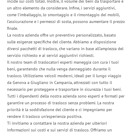
incide sui costi totali. Inoltre, il volume dei beni da trasportare è
un altro elemento da considerare. Infine, i servizi aggiuntivi,
come l’imballaggio, lo smontaggio e il rimontaggio dei mobili,
l’assicurazione e i permessi di sosta, possono aumentare il prezzo
finale.
La nostra azienda offre un preventivo personalizzato, basato
sulle esigenze specifiche del cliente. Abbiamo a disposizione
diversi pacchetti di trasloco, che variano in base all’ampiezza del
servizio richiesto e ai servizi aggiuntivi richiesti.
Il nostro team di traslocatori esperti maneggia con cura i tuoi
beni, garantendo che nulla venga danneggiato durante il
trasloco. Utilizziamo veicoli moderni, ideali per il lungo viaggio
da Genova a Giugliano in Campania, attrezzati con tutto il
necessario per proteggere e trasportare in sicurezza i tuoi beni.
Tutti i dipendenti della nostra azienda sono esperti e formati per
garantire un processo di trasloco senza problemi. La nostra
priorità è la soddisfazione del cliente e ci impegniamo per
rendere il trasloco un’esperienza positiva.
Ti invitiamo a contattare la nostra azienda per ulteriori
informazioni sui costi e sui servizi di trasloco. Offriamo un