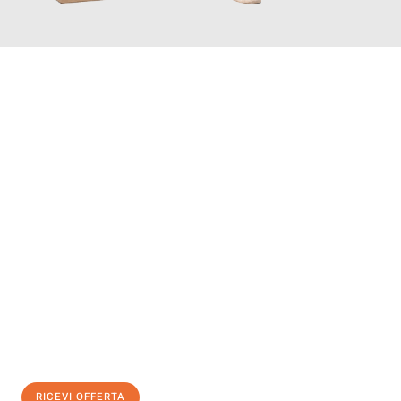
INFORMATI ORA
Scopri con Traslochi Genova quanto può essere
facile e senza
stress il tuo trasloco a Genova
. Il nostro team di esperti è
pronto ad assicurarti una transizione senza intoppi nella tua
nuova casa.
Ottieni subito
un'offerta non vincolante
e
risparmia € 100:
RICEVI OFFERTA
0299948957