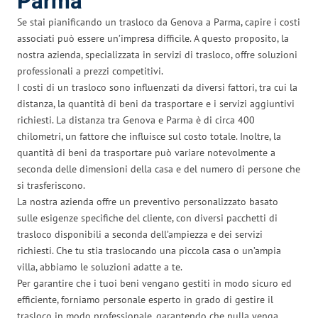
Parma
Se stai pianificando un trasloco da Genova a Parma, capire i costi
associati può essere un’impresa difficile. A questo proposito, la
nostra azienda, specializzata in servizi di trasloco, offre soluzioni
professionali a prezzi competitivi.
I costi di un trasloco sono influenzati da diversi fattori, tra cui la
distanza, la quantità di beni da trasportare e i servizi aggiuntivi
richiesti. La distanza tra Genova e Parma è di circa 400
chilometri, un fattore che influisce sul costo totale. Inoltre, la
quantità di beni da trasportare può variare notevolmente a
seconda delle dimensioni della casa e del numero di persone che
si trasferiscono.
La nostra azienda offre un preventivo personalizzato basato
sulle esigenze specifiche del cliente, con diversi pacchetti di
trasloco disponibili a seconda dell’ampiezza e dei servizi
richiesti. Che tu stia traslocando una piccola casa o un’ampia
villa, abbiamo le soluzioni adatte a te.
Per garantire che i tuoi beni vengano gestiti in modo sicuro ed
efficiente, forniamo personale esperto in grado di gestire il
trasloco in modo professionale, garantendo che nulla venga