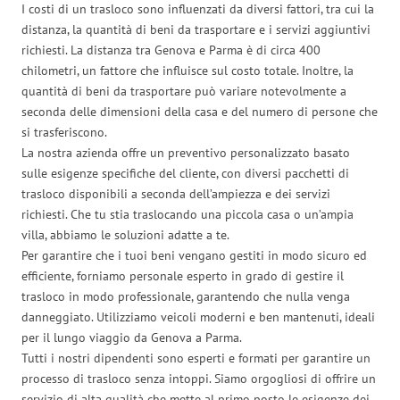
I costi di un trasloco sono influenzati da diversi fattori, tra cui la
distanza, la quantità di beni da trasportare e i servizi aggiuntivi
richiesti. La distanza tra Genova e Parma è di circa 400
chilometri, un fattore che influisce sul costo totale. Inoltre, la
quantità di beni da trasportare può variare notevolmente a
seconda delle dimensioni della casa e del numero di persone che
si trasferiscono.
La nostra azienda offre un preventivo personalizzato basato
sulle esigenze specifiche del cliente, con diversi pacchetti di
trasloco disponibili a seconda dell’ampiezza e dei servizi
richiesti. Che tu stia traslocando una piccola casa o un’ampia
villa, abbiamo le soluzioni adatte a te.
Per garantire che i tuoi beni vengano gestiti in modo sicuro ed
efficiente, forniamo personale esperto in grado di gestire il
trasloco in modo professionale, garantendo che nulla venga
danneggiato. Utilizziamo veicoli moderni e ben mantenuti, ideali
per il lungo viaggio da Genova a Parma.
Tutti i nostri dipendenti sono esperti e formati per garantire un
processo di trasloco senza intoppi. Siamo orgogliosi di offrire un
servizio di alta qualità che mette al primo posto le esigenze dei