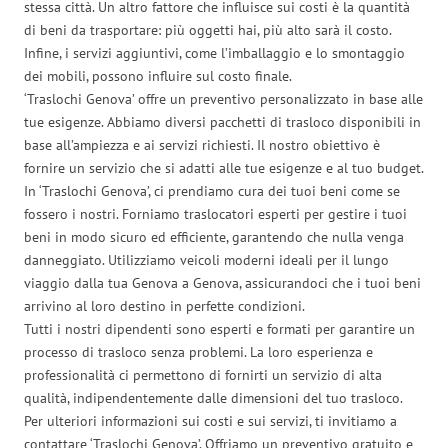
stessa città. Un altro fattore che influisce sui costi è la quantità
di beni da trasportare: più oggetti hai, più alto sarà il costo.
Infine, i servizi aggiuntivi, come l’imballaggio e lo smontaggio
dei mobili, possono influire sul costo finale.
‘Traslochi Genova’ offre un preventivo personalizzato in base alle
tue esigenze. Abbiamo diversi pacchetti di trasloco disponibili in
base all’ampiezza e ai servizi richiesti. Il nostro obiettivo è
fornire un servizio che si adatti alle tue esigenze e al tuo budget.
In ‘Traslochi Genova’, ci prendiamo cura dei tuoi beni come se
fossero i nostri. Forniamo traslocatori esperti per gestire i tuoi
beni in modo sicuro ed efficiente, garantendo che nulla venga
danneggiato. Utilizziamo veicoli moderni ideali per il lungo
viaggio dalla tua Genova a Genova, assicurandoci che i tuoi beni
arrivino al loro destino in perfette condizioni.
Tutti i nostri dipendenti sono esperti e formati per garantire un
processo di trasloco senza problemi. La loro esperienza e
professionalità ci permettono di fornirti un servizio di alta
qualità, indipendentemente dalle dimensioni del tuo trasloco.
Per ulteriori informazioni sui costi e sui servizi, ti invitiamo a
contattare ‘Traslochi Genova’. Offriamo un preventivo gratuito e