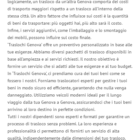
logicamente, un trasloco da un’altra Genova comporta dei costi
di trasporto maggiori rispetto a un trasloco all’interno della
stessa città. Un altro fattore che influisce sui costi è la quantità
di beni da trasportare: più oggetti hai, più alto sarà il costo.
Infine, i servizi aggiuntivi, come l’imballaggio e lo smontaggio
dei mobili, possono influire sul costo finale.
‘Traslochi Genova’ offre un preventivo personalizzato in base alle
tue esigenze. Abbiamo diversi pacchetti di trasloco disponibili in
base all’ampiezza e ai servizi richiesti. Il nostro obiettivo è
fornire un servizio che si adatti alle tue esigenze e al tuo budget.
In ‘Traslochi Genova’, ci prendiamo cura dei tuoi beni come se
fossero i nostri. Forniamo traslocatori esperti per gestire i tuoi
beni in modo sicuro ed efficiente, garantendo che nulla venga
danneggiato. Utilizziamo veicoli moderni ideali per il lungo
viaggio dalla tua Genova a Genova, assicurandoci che i tuoi beni
arrivino al loro destino in perfette condizioni.
Tutti i nostri dipendenti sono esperti e formati per garantire un
processo di trasloco senza problemi. La loro esperienza e
professionalità ci permettono di fornirti un servizio di alta
qualità, indipendentemente dalle dimensioni del tuo trasloco.