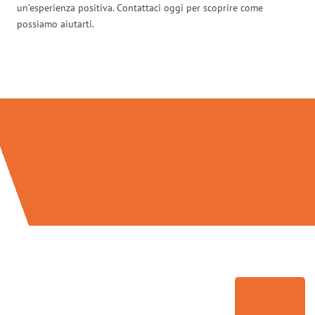
un’esperienza positiva. Contattaci oggi per scoprire come
possiamo aiutarti.
Traslochi Genova in numeri: