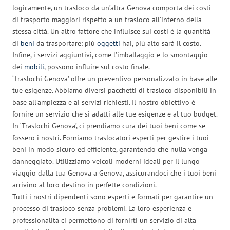
logicamente, un trasloco da un’altra Genova comporta dei costi
di trasporto maggiori rispetto a un trasloco all’interno della
stessa città. Un altro fattore che influisce sui costi è la quantità
di
beni
da trasportare: più
oggetti
hai, più alto sarà il costo.
Infine, i servizi aggiuntivi, come l’imballaggio e lo smontaggio
dei
mobili
, possono influire sul costo finale.
‘Traslochi Genova’ offre un preventivo personalizzato in base alle
tue esigenze. Abbiamo diversi pacchetti di trasloco disponibili in
base all’ampiezza e ai servizi richiesti. Il nostro obiettivo è
fornire un servizio che si adatti alle tue esigenze e al tuo budget.
In ‘Traslochi Genova’, ci prendiamo cura dei tuoi beni come se
fossero i nostri. Forniamo traslocatori esperti per gestire i tuoi
beni in modo sicuro ed efficiente, garantendo che nulla venga
danneggiato. Utilizziamo veicoli moderni ideali per il lungo
viaggio dalla tua Genova a Genova, assicurandoci che i tuoi beni
arrivino al loro destino in perfette condizioni.
Tutti i nostri dipendenti sono esperti e formati per garantire un
processo di trasloco senza problemi. La loro esperienza e
professionalità ci permettono di fornirti un servizio di alta