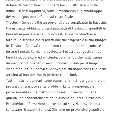
di beni da trasportare: più oggetti hai, più alto sarà il costo.
Infine, i servizi aggiuntivi, come l’imballaggio e lo smontaggio
dei mobili, possono influire sul costo finale.
‘Traslochi Genova’ offre un preventivo personalizzato in base alle
tue esigenze. Abbiamo diversi pacchetti di trasloco disponibili in
base all’ampiezza e ai servizi richiesti. Il nostro obiettivo è
fornire un servizio che si adatti alle tue esigenze e al tuo budget.
In ‘Traslochi Genova’, ci prendiamo cura dei tuoi beni come se
fossero i nostri. Forniamo traslocatori esperti per gestire i tuoi
beni in modo sicuro ed efficiente, garantendo che nulla venga
danneggiato. Utilizziamo veicoli moderni ideali per il lungo
viaggio dalla tua Genova a Genova, assicurandoci che i tuoi beni
arrivino al loro destino in perfette condizioni.
Tutti i nostri dipendenti sono esperti e formati per garantire un
processo di trasloco senza problemi. La loro esperienza e
professionalità ci permettono di fornirti un servizio di alta
qualità, indipendentemente dalle dimensioni del tuo trasloco.
Per ulteriori informazioni sui costi e sui servizi, ti invitiamo a
contattare ‘Traslochi Genova’. Offriamo un preventivo gratuito e