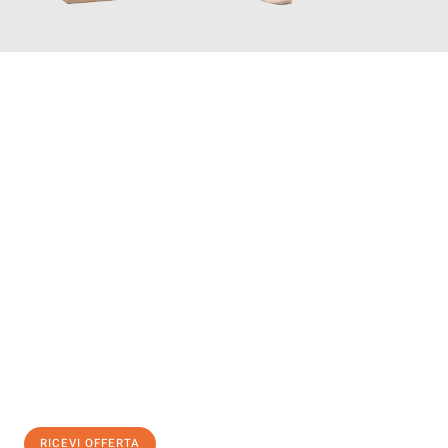
INFORMATI ORA
Scopri con Traslochi Genova quanto può essere
facile e senza
stress il tuo trasloco a Genova
. Il nostro team di esperti è
pronto ad assicurarti una transizione senza intoppi nella tua
nuova casa.
Ottieni subito
un'offerta non vincolante
e
risparmia € 100:
RICEVI OFFERTA
0299948957