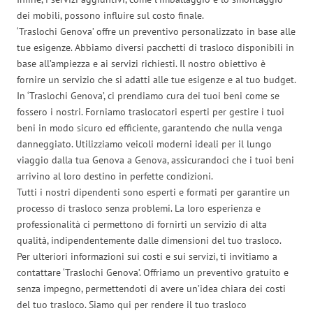
dei mobili, possono influire sul costo finale.
‘Traslochi Genova’ offre un preventivo personalizzato in base alle
tue esigenze. Abbiamo diversi pacchetti di trasloco disponibili in
base all’ampiezza e ai servizi richiesti. Il nostro obiettivo è
fornire un servizio che si adatti alle tue esigenze e al tuo budget.
In ‘Traslochi Genova’, ci prendiamo cura dei tuoi beni come se
fossero i nostri. Forniamo traslocatori esperti per gestire i tuoi
beni in modo sicuro ed efficiente, garantendo che nulla venga
danneggiato. Utilizziamo veicoli moderni ideali per il lungo
viaggio dalla tua Genova a Genova, assicurandoci che i tuoi beni
arrivino al loro destino in perfette condizioni.
Tutti i nostri dipendenti sono esperti e formati per garantire un
processo di trasloco senza problemi. La loro esperienza e
professionalità ci permettono di fornirti un servizio di alta
qualità, indipendentemente dalle dimensioni del tuo trasloco.
Per ulteriori informazioni sui costi e sui servizi, ti invitiamo a
contattare ‘Traslochi Genova’. Offriamo un preventivo gratuito e
senza impegno, permettendoti di avere un’idea chiara dei costi
del tuo trasloco. Siamo qui per rendere il tuo trasloco